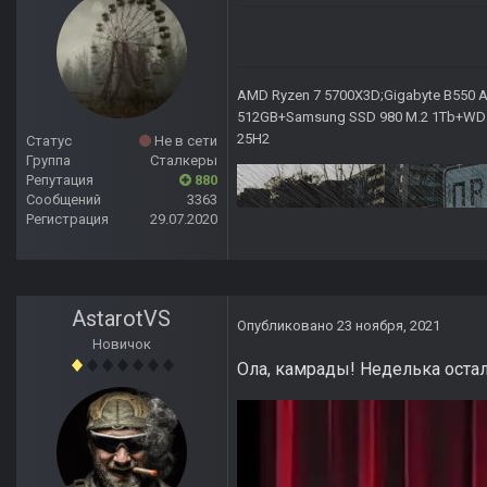
AMD Ryzen 7 5700X3D;Gigabyte B550 AO
512GB+Samsung SSD 980 M.2 1Tb+WD Ca
25H2
Статус
Не в сети
Группа
Сталкеры
Репутация
880
Сообщений
3363
Регистрация
29.07.2020
AstarotVS
Опубликовано
23 ноября, 2021
Новичок
Ола, камрады! Неделька остал