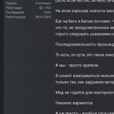
(хотя, если честно, на небо л
Группа
Сталкеры
Репутация
1 952
На этом хорошие новости зак
Сообщений
2365
Регистрация
28.07.2020
Баг на баге и багом погоняет.
что-то, не предусмотренное ав
строго следовать указаниям с
Последовательность прохожде
То есть, по сути, это такое кино
А мы - просто зрители.
В сюжет вмешиваться нельзя.
только так, как задумали авто
Мод не годится для повторног
Никаких вариантов.
А уж тексты - вообще гаси све