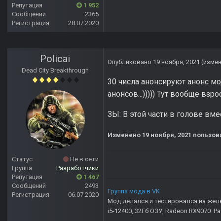
Репутация
1 952
Сообщений
2365
Регистрация
28.07.2020
Policai
Опубликовано
19 ноября, 2021
(изме
Dead City Breakthrough
30 числа анонсируют анонс мо
анонсов...))))) Тут вообще вз
ЗЫ: В этой части в голове вмес
Изменено
19 ноября, 2021
пользова
Статус
Не в сети
Группа
Разработчики
Репутация
1 467
Сообщений
2493
Группа мода в VK
Регистрация
06.07.2020
Мод делался и тестировался на жел
i5-12400, 32Гб ОЗУ, Radeon RX9070 Р