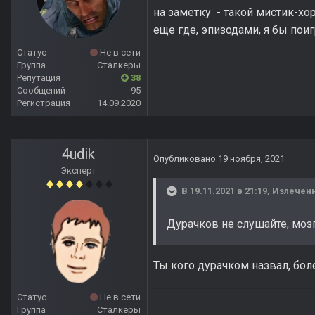
на заметку - такой мистик-хо
еще где, эпизодами, я бы пои
Статус
Не в сети
Группа
Сталкеры
Репутация
38
Сообщений
95
Регистрация
14.09.2020
4udik
Опубликовано
19 ноября, 2021
Эксперт
В 19.11.2021 в 21:19,
Излечен
Дурачков не слушайте, мозг 
Ты кого дурачком назвал, бол
Статус
Не в сети
Группа
Сталкеры