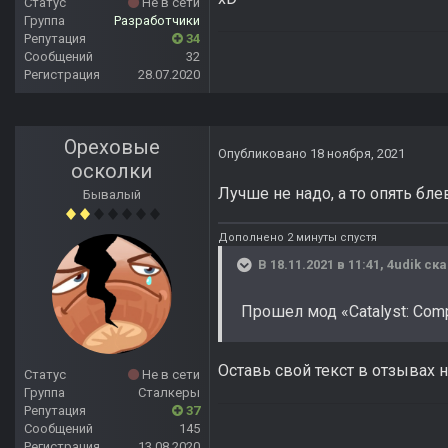
Статус
Не в сети
Группа
Разработчики
Репутация
34
Сообщений
32
Регистрация
28.07.2020
Ореховые
Опубликовано
18 ноября, 2021
осколки
Лучше не надо, а то опять бле
Бывалый
Дополнено 2 минуты спустя
В 18.11.2021 в 11:41,
4udik
ска
Прошел мод «Catalyst: Comp
Оставь свой текст в отзывах на
Статус
Не в сети
Группа
Сталкеры
Репутация
37
Сообщений
145
Регистрация
13.08.2020