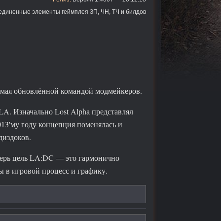
единенные элементы геймплея ЗП, ЧН, ТЧ и билдов
емая обновлённой командой модмейкеров.
LA. Изначально Lost Alpha представлял
013'му году концепция поменялась и
диздоков.
теперь цель LA:DC — это гармонично
ы в игровой процесс и графику.