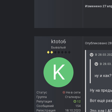
Изменено
27 ап
ktoto6
Опубликовано
28
Бывалый
В 28.03.202
В 28.03
ну и как
Ну на пред
Статус
Не в сети
Группа
Сталкеры
Вот ещё ра
Репутация
12
Сообщений
154
Регистрация
18.10.2020
Это для LADC