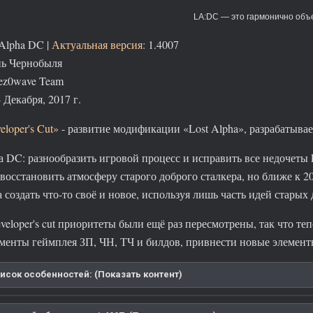
LA:DC — это гармонично объ
 Alpha DC
|
Актуальная версия:
1.4007
нь Чернобыля
ez0wave Team
 Декабря, 2017 г.
eloper's Cut»
- развитие модификации «Lost Alpha», разрабатыва
а DC: разнообразить игровой процесс и исправить все недочеты 
восстановить атмосферу старого доброго сталкера, но ближе к 2
создать что-то своё и новое, используя лишь часть идей старых 
eveloper's cut приоритеты были ещё раз пересмотрены, так что 
менты геймплея ЗП, ЧН, ТЧ и билдов, привнести новые элемент
исок особенностей: (Показать контент)