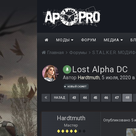
МОДЫ
ФОРУМ
МЕДИА
Б
Главная
Форумы
S.T.A.L.K.E.R. МО
Lost Alpha DC
Автор
Hardtmuth
,
5 июля, 2020
новый сюжет
43
44
45
46
47
48
НАЗАД
Hardtmuth
Опубликовано
5 
Мастер