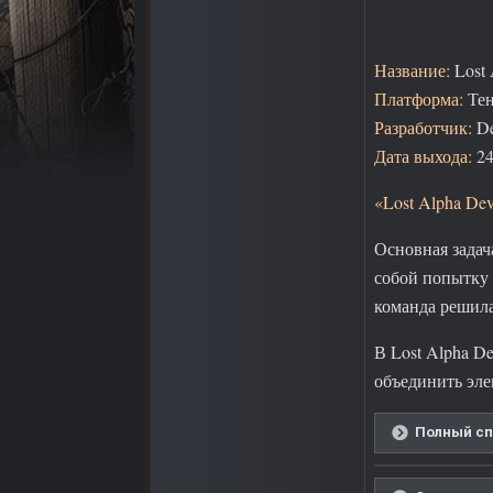
Название:
Lost
Платформа:
Те
Разработчик:
D
Дата выхода:
24
«Lost Alpha Dev
Основная задач
собой попытку 
команда решила 
В Lost Alpha D
объединить эле
Полный сп