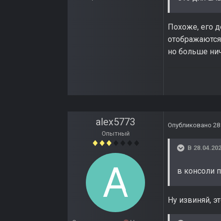
Похоже, его д
отображаются.
но больше нич
alex5773
Опубликовано
28
Опытный
В 28.04.202
в консоли 
Ну извиняй, э