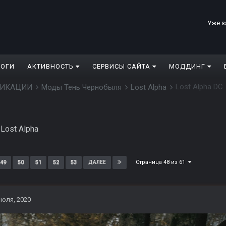
Уже з
ЛОГИ
АКТИВНОСТЬ
СЕРВИСЫ САЙТА
МОДДИНГ
Lost Alpha DC
ДИФИКАЦИИ
Моды Тень Чернобыля
Lost Alpha
в
Lost Alpha
Страница 48 из 61
49
50
51
52
53
ДАЛЕЕ
июля, 2020