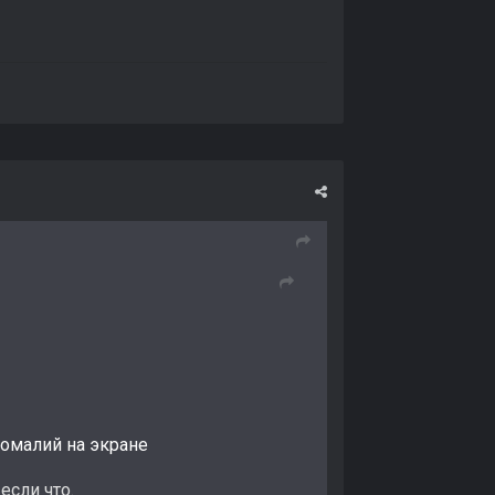
омалий на экране
 если что.