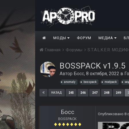
МОДЫ
ФОРУМ
МЕДИА
Б
Главная
Форумы
S.T.A.L.K.E.R. МО
BOSSPACK v1.9.5
Автор
Босс
,
8 октября, 2022
в
Г
anomaly
bosspack
modpack
мо
245
246
247
248
249
НАЗАД
Босс
Опубликовано
8 
BOSSPACK