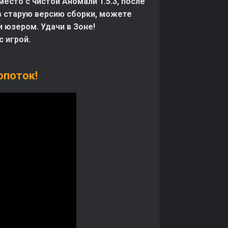
сто с чистой Аномали 1.5.3, после
 в старую версию сборки, можете
и юзером. Удачи в Зоне!
 игрой.
опоток!