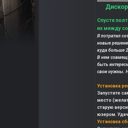
Дискор
Спустя полт
их между со
Я потратил со
новые решения
куда больше 2
В нем совмещ
быть интерес
свои нужны. 
Установка ре
Запустите са
место (желат
старую верси
юзером. Удач
Установка сб