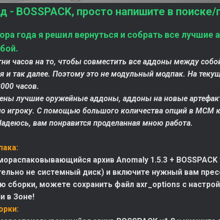
д - BOSSPACK, просто напишите в поиске/
ора года я решил вернуться и собрать все лучшие
бой.
тни часов на то, чтобы совместить все аддоны между соб
 и так далее. Поэтому это не модульный модпак. На текущ
000 часов.
ены лучшие оружейные аддоны, аддоны на новые артефакты
но игроку. С помощью большого количества опций в МСМ 
Надеюсь, вам понравится проделанная мною работа.
пака:
мораспаковывающийся архив Anomaly 1.5.3 + BOSSPACK 
ельно не системный диск) и включите нужный вам пресет
ю сборки, можете сохранить файл axr_options с настройк
и в Зоне!
орки: