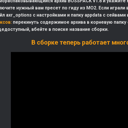
мораспаковывающийся архив BOSSPACK v1.8 и укажите ме
лючите нужный вам пресет по гиду из МО2. Если играли
л axr_options с настройками и папку appdata с сейвами 
ксов:
перекинуть содержимое архива в корневую папку с
щедоступный, вбейте в поиске название сборки.
В сборке теперь работает мног