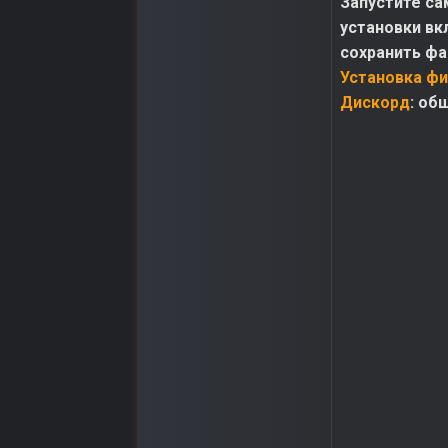
Запустите са
установки вк
сохранить фай
Установка фи
Дискорд
: об