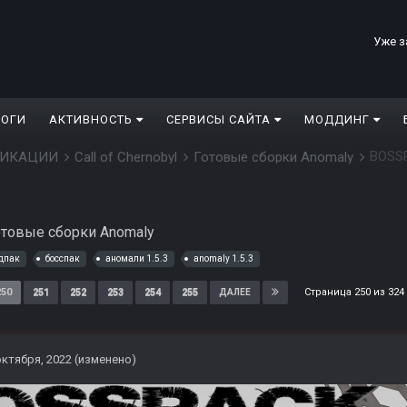
Уже з
ЛОГИ
АКТИВНОСТЬ
СЕРВИСЫ САЙТА
МОДДИНГ
BOSSP
ДИФИКАЦИИ
Call of Chernobyl
Готовые сборки Anomaly
отовые сборки Anomaly
дпак
босспак
аномали 1.5.3
anomaly 1.5.3
Страница 250 из 32
250
251
252
253
254
255
ДАЛЕЕ
октября, 2022
(изменено)