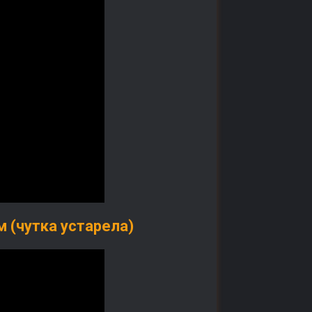
 (чутка устарела)