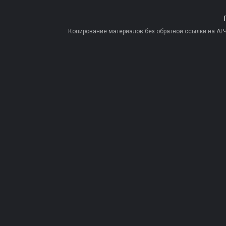
Копирование материалов без обратной ссылки на AP-PR