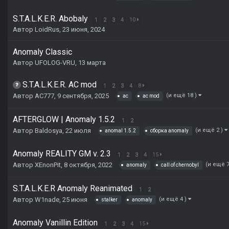
S.T.A.L.K.E.R. Abobaly
1
2
3
4
10
Автор
LoidRus
,
23 июня, 2024
Anomaly Classic
Автор
UFOLOG-VRU
,
13 марта
S.T.A.L.K.E.R. AC mod
1
2
3
4
8
Автор
AC777
,
9 сентября, 2025
(и ещё 18 )
ac
ac mod
AFTERGLOW | Anomaly 1.5.2
1
2
Автор
Baldosya
,
22 июля
(и ещё 2 )
anomal 1.5.2
сборка anomaly
Anomaly REALITY GM v. 2.3
1
2
3
4
15
Автор
XEnonPit
,
8 октября, 2022
(и ещё 7
anomaly
call of chernobyl
S.T.A.L.K.E.R Anomaly Reanimated
1
2
Автор
W1nade
,
25 июня
(и ещё 4 )
stalker
anomaly
Anomaly Vanillin Edition
1
2
3
4
15