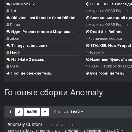
SZM CoP 0.2
S.T.A.L.K.E.R. Последн
1_A
Моды на OGSR Engine
Oblivion Lost Remake Semi Official...
Скованные одной це
Паша
Моды на OGSR Engine
Идея Реалистичного Модпака...
Dead Air: Refined
ziken
Различные сборки
Trilogy: тайна зоны
STALKER: New Project -
Fladik
Новости
Half-Life 2 моды.
Идея для "фикса" войн
Cyrax
1000 и 1 вопрос по мод
Прочие свежие темы
Все горячие темы
Готовые сборки Anomaly
Страница 1 из 2
1
2
ДАЛЕЕ
Anomaly Custom
1
2
3
4
195
Автор
Skilldex
,
12 июля, 2023
(и ещё 2 )
модпак
expedition