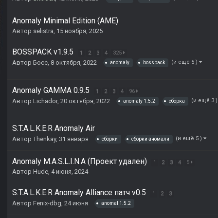
Anomaly Minimal Edition (AME)
Автор
selistra
,
15 ноября, 2025
BOSSPACK v1.9.5
1
2
3
4
325
Автор
Босс
,
8 октября, 2022
(и ещё 5 )
anomaly
bosspack
Anomaly GAMMA 0.9.5
1
2
3
4
96
Автор
Lichador
,
20 октября, 2022
(и ещё 3 
anomaly 1.5.2
сборка
S.T.A.L.K.E.R Anomaly Air
Автор
Thenkay
,
31 января
(и ещё 5 )
сборки
сборки аномали
Anomaly M.A.S.L.I.N.A (Проект удален)
1
2
3
4
5
Автор
Hude
,
4 июня, 2024
S.T.A.L.K.E.R Anomaly Alliance патч v0.5
1
2
3
Автор
Fenix-dbg
,
24 июня
anomal 1.5.2