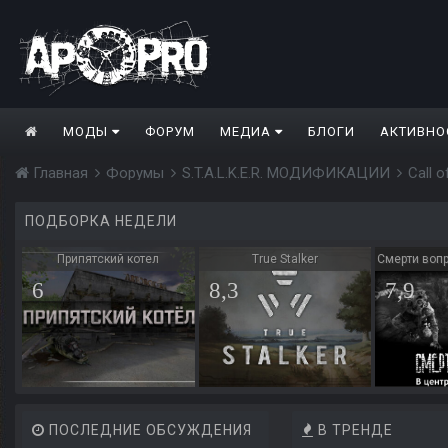
МОДЫ
ФОРУМ
МЕДИА
БЛОГИ
АКТИВНО
Главная
Форумы
S.T.A.L.K.E.R. МОДИФИКАЦИИ
Call 
ПОДБОРКА НЕДЕЛИ
Припятский котел
True Stalker
Смерти вопр
6
8,3
7,9
ПОСЛЕДНИЕ ОБСУЖДЕНИЯ
В ТРЕНДЕ