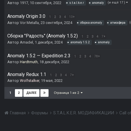
Автор
1917
,
10 сентября, 2022
(и ещё 17 )
s.t.a.l.k.e.r
anomaly
Anomaly Origin 3.0
1
2
3
4
13
Автор
Vor Metalla
,
23 сентября, 2024
(
сборка anomaly
атмосфера
Сборка "Радость" (Anomaly 1.5.2)
1
2
3
4
7
Автор
Amadel
,
1 декабря, 2024
anomaly 1.5.2
anomaly
Anomaly 1.5.2 — Expedition 2.3
1
2
3
4
78
Автор
Hardtmuth
,
18 декабря, 2022
Anomaly Redux 1.1
1
2
3
4
7
Автор
Wolfstalker
,
19 мая, 2022
Страница 1 из 2
1
2
ДАЛЕЕ
Главная
Форумы
S.T.A.L.K.E.R. МОДИФИКАЦИИ
Call 