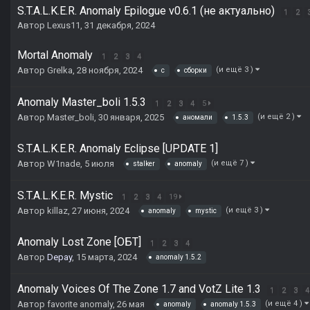
S.T.A.L.K.E.R. Anomaly Epilogue v0.6.1 (не актуально)
1
2
Автор
Lexus11
,
31 декабря, 2024
Mortal Anomaly
1
2
3
4
Автор
Grelka
,
28 ноября, 2024
(и ещё 3 )
c
сборки
Anomaly Master_boli 1.5.3
1
2
3
4
5
Автор
Master_boli
,
30 января, 2025
(и ещё 2 )
аномали
1.5.3
S.T.A.L.K.E.R. Anomaly Eclipse [UPDATE 1]
Автор
W1nade
,
5 июля
(и ещё 7 )
stalker
anomaly
S.T.A.L.K.E.R. Mystic
1
2
3
4
19
Автор
killaz
,
27 июня, 2024
(и ещё 3 )
anomaly
mystic
Anomaly Lost Zone [ОБТ]
1
2
3
4
Автор
Depay
,
15 марта, 2024
anomaly 1.5.2
Anomaly Voices Of The Zone 1.7 and VotZ Lite 1.3
1
2
3
4
Автор
favorite anomaly
,
26 мая
(и ещё 4 )
anomaly
anomaly 1.5.3