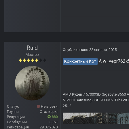
Raid
Опубликовано
22 января, 2025
Мастер
А w_vepr762x5
Конкретный Кот
AMD Ryzen 7 5700X3D;Gigabyte B550 AO
512GB+Samsung SSD 980 M.2 1Tb+WD Ca
25H2
Статус
Не в сети
Группа
Сталкеры
Репутация
880
Сообщений
3363
Регистрация
29.07.2020