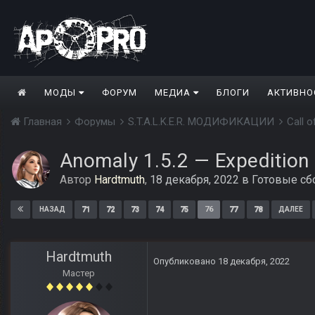
МОДЫ
ФОРУМ
МЕДИА
БЛОГИ
АКТИВНО
Главная
Форумы
S.T.A.L.K.E.R. МОДИФИКАЦИИ
Call 
Anomaly 1.5.2 — Expedition 
Автор
Hardtmuth
,
18 декабря, 2022
в
Готовые сб
71
72
73
74
75
76
77
78
НАЗАД
ДАЛЕЕ
Hardtmuth
Опубликовано
18 декабря, 2022
Мастер