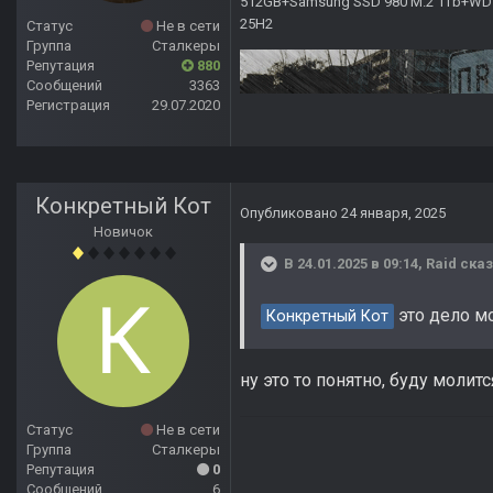
512GB+Samsung SSD 980 M.2 1Tb+WD Ca
25H2
Статус
Не в сети
Группа
Сталкеры
Репутация
880
Сообщений
3363
Регистрация
29.07.2020
Конкретный Кот
Опубликовано
24 января, 2025
Новичок
В 24.01.2025 в 09:14,
Raid
сказ
это дело м
Конкретный Кот
ну это то понятно, буду молит
Статус
Не в сети
Группа
Сталкеры
Репутация
0
Сообщений
6