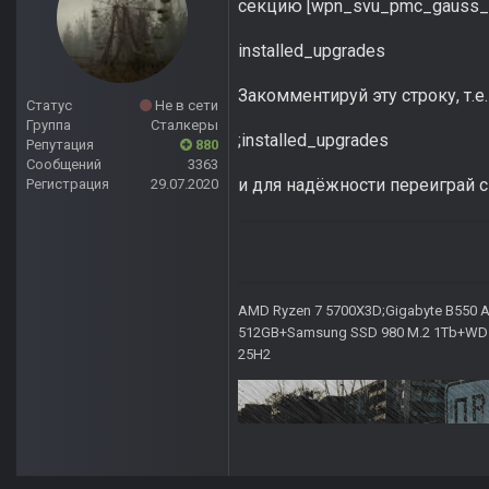
секцию [wpn_svu_pmc_gauss_si
installed_upgrades = 
Закомментируй эту строку, т.е.
Статус
Не в сети
Группа
Сталкеры
;installed_upgrades =
Репутация
880
Сообщений
3363
и для надёжности переиграй с
Регистрация
29.07.2020
AMD Ryzen 7 5700X3D;Gigabyte B550 AO
512GB+Samsung SSD 980 M.2 1Tb+WD Ca
25H2