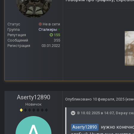
Статус
Не в сети
Группа
Сталкеры
+
Репутация
155
Сообщений
355
Регистрация
03.01.2022
Anomaly Lost Zon
Aserty12890
Опубликовано
10 февраля, 2025
(изм
Новичок
В 10.02.2025 в 14:07,
Depay
ск
нужно конечно 
Aserty12890