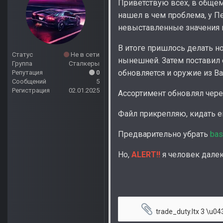
Приветствую всех, в общем ч
нашел в чем проблема, у 
невыставленные значения и
В итоге пришлось делать но
Статус
Не в сети
нынешней. Затем поставил 
Группа
Сталкеры
обновляется и оружие из Ba
Репутация
0
Сообщений
5
Регистрация
02.01.2025
Ассортимент обновлял через 
Файл прикрепляю, кидать ег
Предварительно убрать
bas
Но,
ALERT!!
я человек далеки
trade_duty.ltx
3 \u043a\u0