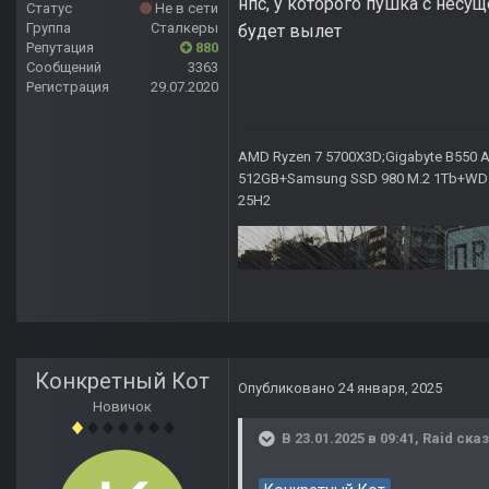
нпс, у которого пушка с несу
Статус
Не в сети
Группа
Сталкеры
будет вылет
Репутация
880
Сообщений
3363
Регистрация
29.07.2020
AMD Ryzen 7 5700X3D;Gigabyte B550 AO
512GB+Samsung SSD 980 M.2 1Tb+WD Ca
25H2
Конкретный Кот
Опубликовано
24 января, 2025
Новичок
В 23.01.2025 в 09:41,
Raid
сказ