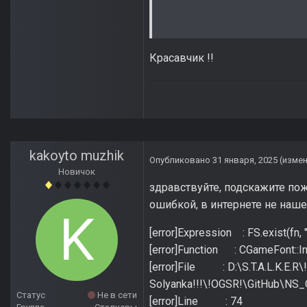
Красавчик !!
kakoyto muzhik
Опубликовано
31 января, 2025
(изме
Новичок
здравствуйте, подскажите пож
ошибкой, в интернете не наше
[error]Expression : FS.exist(fn, "
[error]Function : CGameFont::Ini
[error]File : D:\S.T.A.L.K.E.R\
Solyanka!!!\!OGSR!\GitHub\NS
Статус
Не в сети
[error]Line : 74