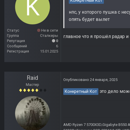
Конкретный Кот
нпс, у которого пушка с не
опять будет вылет
Статус
Не в сети
Группа
Сталкеры
главное что я прошёл радар и
Репутация
0
Сообщений
6
Регистрация
15.01.2025
Raid
Опубликовано
24 января, 2025
Мастер
это дело може
Конкретный Кот
AMD Ryzen 7 5700X3D;Gigabyte B550 AO