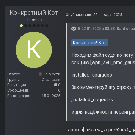
Конкретный Кот
Опубликовано
22 января, 2025
Новичок
В 22.01.2025 в 03:53,
Raid
сказ
Конкретный Кот
Находим файл судя по логу 
секцию [wpn_svu_pmc_gauss_
Статус
Не в сети
installed_upgrades 
Группа
Сталкеры
Репутация
0
Закомментируй эту строку, т
Сообщений
6
Регистрация
15.01.2025
;installed_upgrades 
и для надёжности переиграй
Такого файла w_vepr762x54_ga