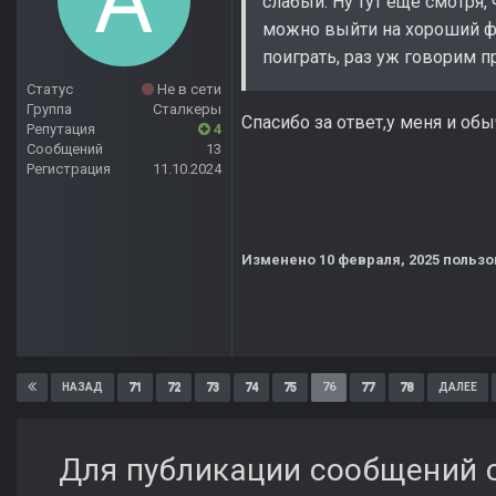
слабый. Ну тут еще смотря,
можно выйти на хороший фп
поиграть, раз уж говорим п
Статус
Не в сети
Группа
Сталкеры
Спасибо за ответ,у меня и об
Репутация
4
Сообщений
13
Регистрация
11.10.2024
Изменено
10 февраля, 2025
пользо
71
72
73
74
75
76
77
78
НАЗАД
ДАЛЕЕ
Для публикации сообщений с