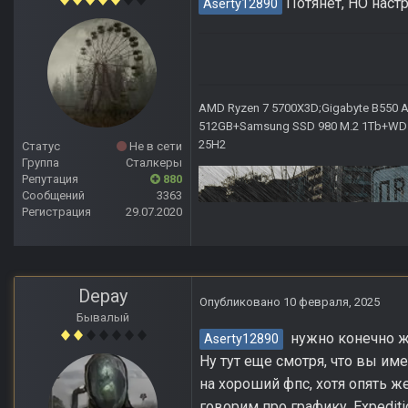
Потянет, НО наст
Aserty12890
AMD Ryzen 7 5700X3D;Gigabyte B550 AO
512GB+Samsung SSD 980 M.2 1Tb+WD Ca
25H2
Статус
Не в сети
Группа
Сталкеры
Репутация
880
Сообщений
3363
Регистрация
29.07.2020
Depay
Опубликовано
10 февраля, 2025
Бывалый
нужно конечно же
Aserty12890
Ну тут еще смотря, что вы им
на хороший фпс, хотя опять ж
говорим про графику, Expedit