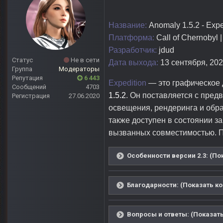
Название:
Anomaly 1.5.2 - Expe
Платформа:
Call of Chernobyl 
Разработчик:
jdud
Статус
Не в сети
Дата выхода:
13 сентября, 2021
Группа
Модераторы
Репутация
6 443
Expedition
— это графическое 
Сообщений
4703
1.5.2
. Он поставляется с пре
Регистрация
27.06.2020
освещения, рендеринга и обр
также доступен в состоянии з
вызванных совместимостью. Про
Особенности версии 2.3: (По
Благодарности: (Показать ко
Вопросы и ответы: (Показать