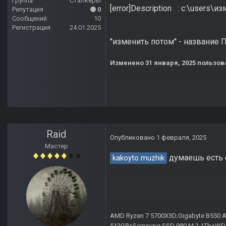
Группа
Сталкеры
[error]Description : c:\users\
Репутация
0
Сообщений
10
Регистрация
24.01.2025
''изменить потом'' - название 
Изменено
31 января, 2025
пользова
Raid
Опубликовано
1 февраля, 2025
Мастер
думаешь есть 
kakoyto muzhik
AMD Ryzen 7 5700X3D;Gigabyte B550 AO
512GB+Samsung SSD 980 M.2 1Tb+WD Ca