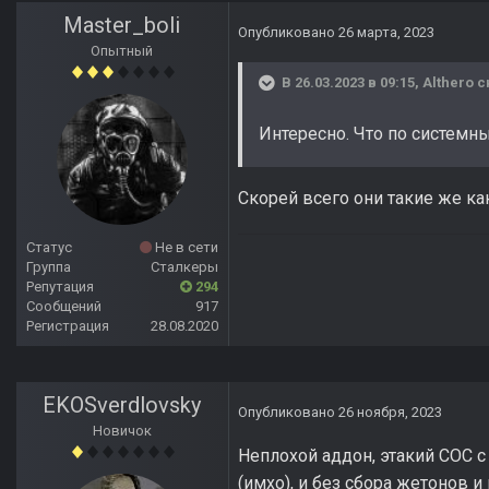
Master_boli
Опубликовано
26 марта, 2023
Опытный
В 26.03.2023 в 09:15,
Althero
с
Интересно. Что по системн
Скорей всего они такие же как
Статус
Не в сети
Группа
Сталкеры
Репутация
294
Сообщений
917
Регистрация
28.08.2020
EKOSverdlovsky
Опубликовано
26 ноября, 2023
Новичок
Неплохой аддон, этакий COC с
(имхо), и без сбора жетонов и