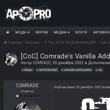
МОДЫ
ФОРУМ
МЕДИА
БЛОГИ
АКТИВНО
Главная
Форумы
S.T.A.L.K.E.R. МОДИФИКАЦИИ
Call 
[CoC] Comrade's Vanilla Ad
Автор
C0MRADE
,
30 декабря, 2022
в
Дополнени
билды
call of chernobyl
comrades vanilla addon
coc
C0MRADE
Опубликовано
30 декабря, 2022
(изм
Новичок