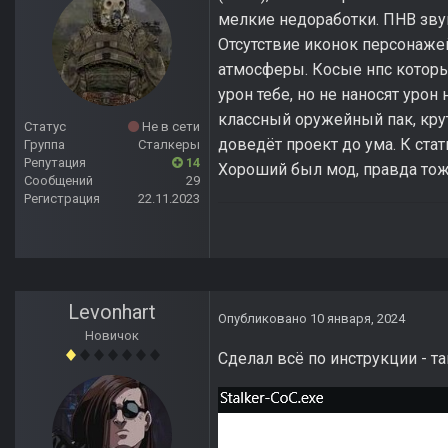
мелкие недоработки. ПНВ зву
Отсутствие иконок персонаже
атмосферы. Косые нпс которые
урон тебе, но не наносят урон
классный оружейный пак, кру
Статус
Не в сети
доведёт проект до ума. К стат
Группа
Сталкеры
Репутация
14
Хороший был мод, правда тож
Сообщений
29
Регистрация
22.11.2023
Levonhart
Опубликовано
10 января, 2024
Новичок
Сделал всё по инструкции - т