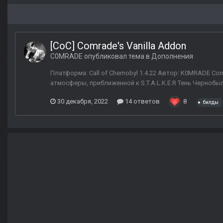
[CoC] Comrade's Vanilla Addon
C0MRADE
опубликовал тема в
Дополнения
Платформа: Call of Chernobyl 1.4.22 Автор: K0MRADE Com
атмосферы, приближенной к S.T.A.L.K.E.R Тень Чернобыля
30 декабря, 2022
14 ответов
8
билды