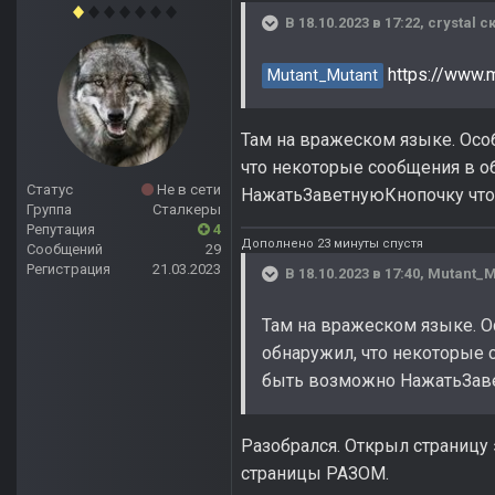
В 18.10.2023 в 17:22,
crystal
ск
https://www.
Mutant_Mutant
Там на вражеском языке. Осо
что некоторые сообщения в о
Статус
Не в сети
НажатьЗаветнуюКнопочку чтоб
Группа
Сталкеры
Репутация
4
Дополнено 23 минуты спустя
Сообщений
29
Регистрация
21.03.2023
В 18.10.2023 в 17:40,
Mutant_M
Там на вражеском языке. О
обнаружил, что некоторые 
быть возможно НажатьЗаве
Разобрался. Открыл страницу 
страницы РАЗОМ.