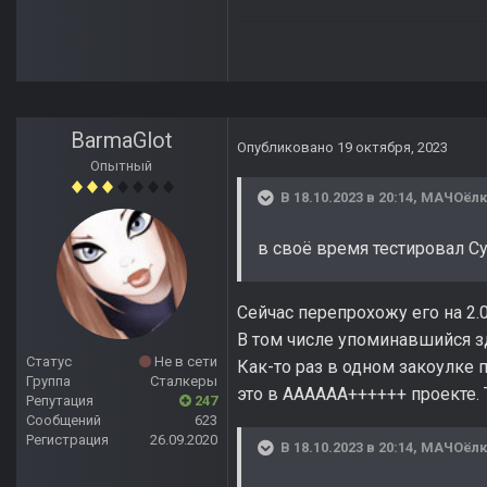
BarmaGlot
Опубликовано
19 октября, 2023
Опытный
В 18.10.2023 в 20:14,
МАЧОёлк
в своё время тестировал C
Сейчас перепрохожу его на 2.
В том числе упоминавшийся зд
Статус
Не в сети
Как-то раз в одном закоулке 
Группа
Сталкеры
это в AAAAAA++++++ проекте.
Репутация
247
Сообщений
623
Регистрация
26.09.2020
В 18.10.2023 в 20:14,
МАЧОёлк