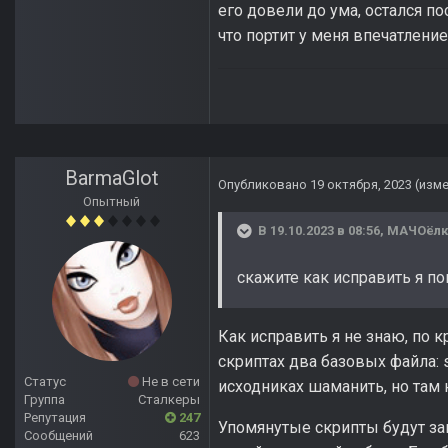
его довели до ума, остался по
что портит у меня впечатление
BarmaGlot
Опубликовано
19 октября, 2023
(изм
Опытный
В 19.10.2023 в 08:56,
МАЧОёлк
скажите как исправить я п
Как исправить я не знаю, по к
скриптах два базовых файла: st
Статус
Не в сети
исходниках шаманить, но там н
Группа
Сталкеры
Репутация
247
Упомянутые скрипты будут за
Сообщений
623