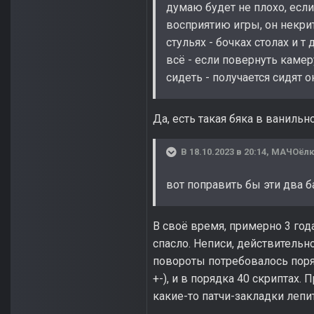
думаю будет не плохо, есл
восприятию игры, он некрити
стульях - бочках столах и т
всё - если повернуть каме
сидеть - получается сидят о
Да, есть такая бяка в ванильн
В 18.10.2023 в 20:14,
МАЧОёлк
вот поправить бы эти два б
В своё время, примерно 3 года
спасло. Неписи, действительн
повороты потребовалось поряд
+-), и в порядка 40 скриптах
какие-то патчи-закладки лепи