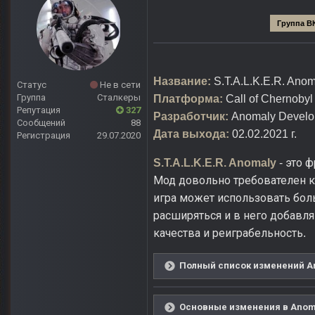
Группа В
Название:
S.T.A.L.K.E.R. Anom
Статус
Не в сети
Группа
Сталкеры
Платформа:
Call of Chernobyl
Репутация
327
Разработчик:
Anomaly Develo
Сообщений
88
Дата выхода:
02.02.2021 г.
Регистрация
29.07.2020
это ф
S.T.A.L.K.E.R. Anomaly
-
Мод довольно требователен к 
игра может использовать бол
расширяться и в него добавл
качества и реиграбельность
.
Полный список изменений Ano
Основные изменения в Anomal