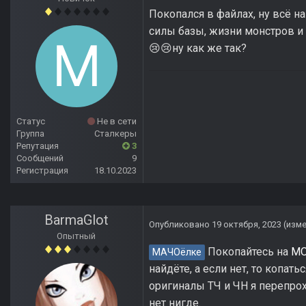
Покопался в файлах, ну всё на
силы базы, жизни монстров и с
ну как же так?
😢
😢
Статус
Не в сети
Группа
Сталкеры
Репутация
3
Сообщений
9
Регистрация
18.10.2023
BarmaGlot
Опубликовано
19 октября, 2023
(изм
Опытный
Покопайтесь на
M
МАЧОёлке
найдёте, а если нет, то копа
оригиналы ТЧ и ЧН я перепрох
нет нигде.