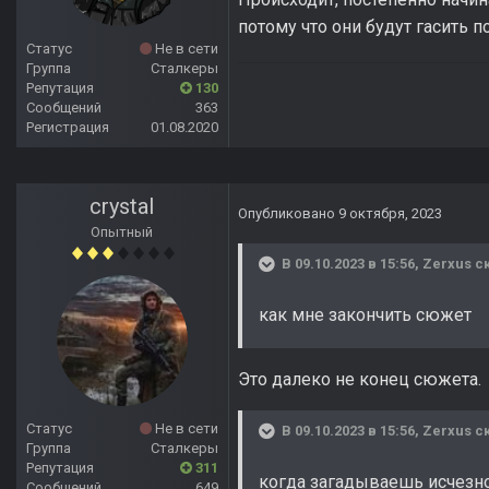
потому что они будут гасить п
Статус
Не в сети
Группа
Сталкеры
Репутация
130
Сообщений
363
Регистрация
01.08.2020
crystal
Опубликовано
9 октября, 2023
Опытный
В 09.10.2023 в 15:56,
Zerxus
ск
как мне закончить сюжет
Это далеко не конец сюжета.
Статус
Не в сети
В 09.10.2023 в 15:56,
Zerxus
ск
Группа
Сталкеры
Репутация
311
когда загадываешь исчезно
Сообщений
649