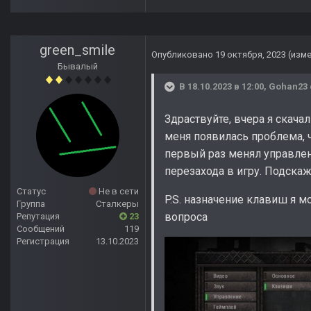
green_smile
Опубликовано
19 октября, 2023
(изм
Бывалый
В 18.10.2023 в 12:00,
Gohan23
Здраствуйте, вчера я скачал 
меня появилась проблема, 
первый раз менял управлен
перезахода в игру. Подскаж
Статус
Не в сети
P.S. назначение клавиш я м
Группа
Сталкеры
вопроса
Репутация
23
Сообщений
119
Регистрация
13.10.2023