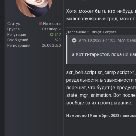
Хотя, может быть кто-нибудь
малопопулярный тред, может б
Статус
Не в сети
Группа
Сталкеры
Дополнено 21 минуты спустя
Репутация
247
Сообщений
623
В 19.10.2023 в 11:05,
МАЧОёлк
Регистрация
26.09.2020
а вот гитаристов пока не н
axr_beh.script sr_camp.script x
раздельности, в зависимости о
порешат, что будет (в предуст
state_mgr_animation. Вот пос
вообще за их проигрывание.
Изменено
19 октября, 2023
пользов