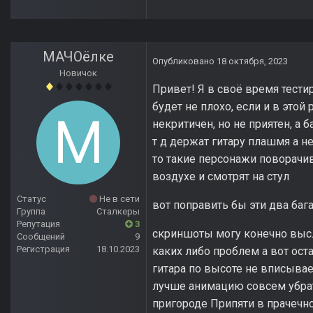
МАЧОёлке
Опубликовано
18 октября, 2023
Новичок
Привет! Я в своё время тести
будет не плохо, если и в это
некритичен, но не приятен, а б
т д держат гитару плашмя а не
то такие персонажи поворачив
воздухе и смотрят на стул
Статус
Не в сети
вот поправить бы эти два бага
Группа
Сталкеры
Репутация
3
скриншоты могу конечно выслат
Сообщений
9
Регистрация
18.10.2023
каких либо проблем а вот оста
гитара по высоте не вписывает
лучше анимацию совсем убрать
пригороде Припяти в прачечно