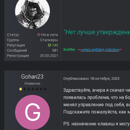
"Нет лучше утвержден
Статус
Не в сети
Группа
Сталкеры
Репутация
143
Хобби:
->
«open sighting reticles»
<-
Сообщений
581
Регистрация
30.03.2021
Gohan23
Опубликовано
18 октября, 2023
Новичок
Здраствуйте, вчера я скачал чи
появилась проблема, что на б
менял управление под себя, в
Подскажите пожалуйста, как 
P.S. назначение клавиш я мог