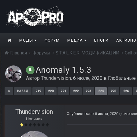
МОДЫ
ФОРУМ
МЕДИА
БЛОГИ
АКТИВНО
Главная
Форумы
S.T.A.L.K.E.R. МОДИФИКАЦИИ
Call 
Anomaly 1.5.3
Автор
Thundervision
,
6 июля, 2020
в
Глобальные
219
220
221
222
223
224
225
226
НАЗАД
Thundervision
Опубликовано
6 июля, 2020
(изменен
Новичок