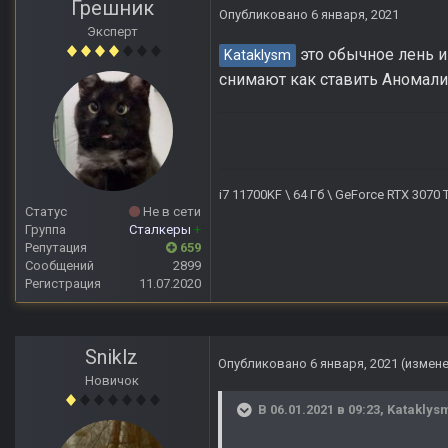
Грешник
Опубликовано
6 января, 2021
Эксперт
это обычное лень и
Kataklysm
снимают как ставить Аномали,
i7 11700KF \ 64 Гб \ GeForce RTX 3070
Статус
Не в сети
Группа
Сталкеры
+
Репутация
659
Сообщений
2899
Регистрация
11.07.2020
Sniklz
Опубликовано
6 января, 2021
(измен
Новичок
В 06.01.2021 в 09:23,
Kataklys