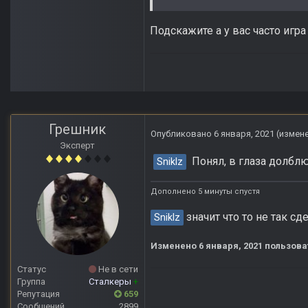
Подскажите а у вас часто игр
Грешник
Опубликовано
6 января, 2021
(измен
Эксперт
Понял, в глаза долблю
Sniklz
Дополнено 5 минуты спустя
значит что то не так сд
Sniklz
Изменено
6 января, 2021
пользова
Статус
Не в сети
Группа
Сталкеры
+
Репутация
659
Сообщений
2899