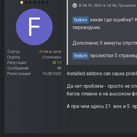
В 06.01.2021 в 13:34,
Грешник
какая где ошибка? К
fedorv
переводчик.
Дополнено 3 минуты спуст
Статус
Не в сети
пролистал 5 страниц 
fedorv
Группа
Сталкеры
Репутация
17
Сообщений
48
installed addons can cause prob
Регистрация
16.08.2020
Да нет проблем - просто не о
багов плавно и на высоком фп
А при чем здесь 21 век и 5 пр