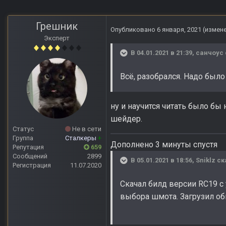
Грешник
Опубликовано
6 января, 2021
(измен
Эксперт
В 04.01.2021 в 21:39,
санчоус
Всё, разобрался. Надо было
ну и научится читать было бы 
шейдер.
Статус
Не в сети
Группа
Сталкеры
+
Дополнено 3 минуты спустя
Репутация
659
Сообщений
2899
В 05.01.2021 в 18:56,
Sniklz
ск
Регистрация
11.07.2020
Скачал билд версии RC19 с
выбора шмота. Загрузил об