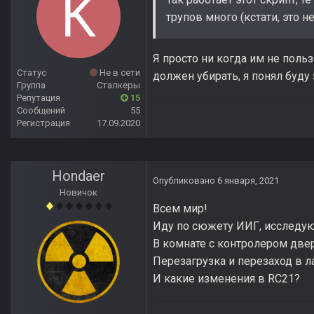
трупов много (кстати, это н
Я просто ни когда им не поль
Статус
Не в сети
должен убирать, я понял буду 
Группа
Сталкеры
Репутация
15
Сообщений
55
Регистрация
17.09.2020
Hondaer
Опубликовано
6 января, 2021
Новичок
Всем мир!
Иду по сюжету ИИГ, исследую
В комнате с контролером двер
Перезагрузка и перезаход в 
И какие изменения в RC21?