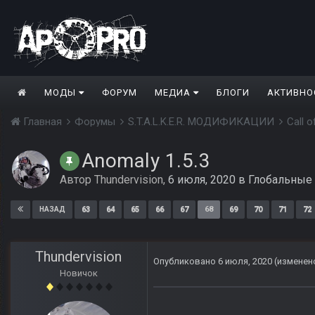
МОДЫ
ФОРУМ
МЕДИА
БЛОГИ
АКТИВНО
Главная
Форумы
S.T.A.L.K.E.R. МОДИФИКАЦИИ
Call 
Anomaly 1.5.3
Автор
Thundervision
,
6 июля, 2020
в
Глобальные
63
64
65
66
67
68
69
70
71
72
НАЗАД
Thundervision
Опубликовано
6 июля, 2020
(изменен
Новичок