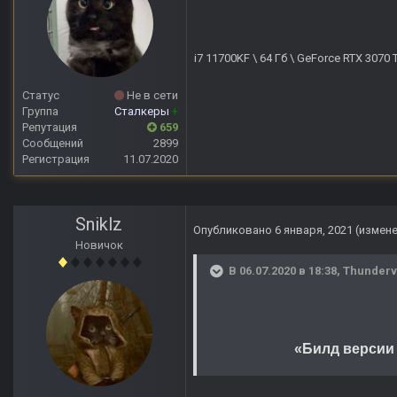
i7 11700KF \ 64 Гб \ GeForce RTX 3070
Статус
Не в сети
Группа
Сталкеры
+
Репутация
659
Сообщений
2899
Регистрация
11.07.2020
Sniklz
Опубликовано
6 января, 2021
(измен
Новичок
В 06.07.2020 в 18:38,
Thunderv
«Билд версии