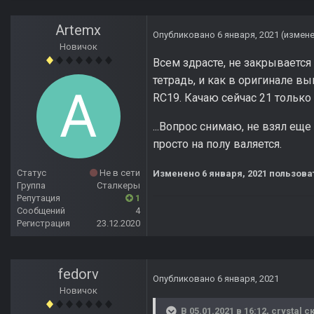
Artemx
Опубликовано
6 января, 2021
(измен
Новичок
Всем здрасте, не закрывается
тетрадь, и как в оригинале в
RC19. Качаю сейчас 21 только 
...Вопрос снимаю, не взял еще
просто на полу валяется.
Статус
Не в сети
Изменено
6 января, 2021
пользова
Группа
Сталкеры
Репутация
1
Сообщений
4
Регистрация
23.12.2020
fedorv
Опубликовано
6 января, 2021
Новичок
В 05.01.2021 в 16:12,
crystal
ск