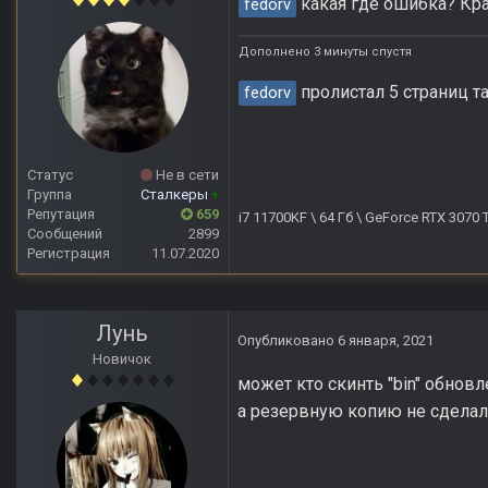
какая где ошибка? Кра
fedorv
Дополнено 3 минуты спустя
пролистал 5 страниц так
fedorv
Статус
Не в сети
Группа
Сталкеры
+
Репутация
659
i7 11700KF \ 64 Гб \ GeForce RTX 3070
Сообщений
2899
Регистрация
11.07.2020
Лунь
Опубликовано
6 января, 2021
Новичок
может кто скинть "bin" обновл
а резервную копию не сделал