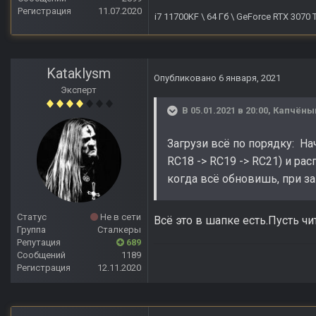
Регистрация
11.07.2020
i7 11700KF \ 64 Гб \ GeForce RTX 3070
Kataklysm
Опубликовано
6 января, 2021
Эксперт
В 05.01.2021 в 20:00,
Капчёны
Загрузи всё по порядку: Нач
RC18 -> RC19 -> RC21) и ра
когда всё обновишь, при 
Статус
Не в сети
Всё это в шапке есть.Пусть ч
Группа
Сталкеры
Репутация
689
Сообщений
1189
Регистрация
12.11.2020