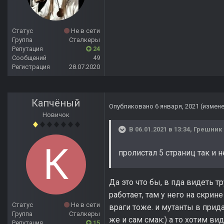
Статус
Не в сети
Группа
Сталкеры
Репутация
24
Сообщений
49
Регистрация
28.07.2020
Капчёный
Опубликовано
6 января, 2021
(измен
Новичок
В 06.01.2021 в 13:34,
Грешник
пролистал 5 страниц так и н
Да это что бы, в пда видеть т
работает, там у него на скрине
Статус
Не в сети
враги тоже. и мутанты в прида
Группа
Сталкеры
же и сам смак:) а то хотим вид
Репутация
15