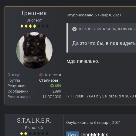
Грешник
Опубликовано
6 января, 2021
Эксперт
В 06.01.2021 в 14:04,
Капчёны
Да это что бы, в пда видеть
мда печально.
Статус
Не в сети
Группа
Сталкеры
+
Репутация
659
Сообщений
2899
i7 11700KF \ 64 Гб \ GeForce RTX 3070
Регистрация
11.07.2020
S.T.A.L.K.E.R.
Опубликовано
6 января, 2021
Бывалый
DropMeFiles
Лунь