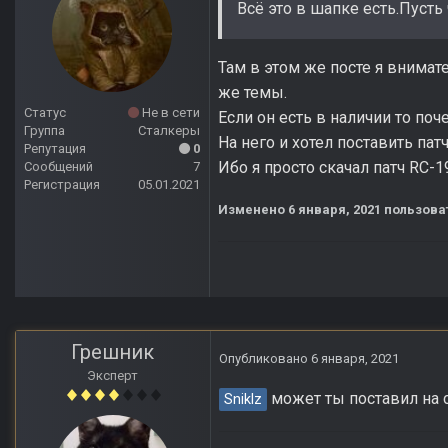
Всё это в шапке есть.Пусть
Там в этом же посте я внимате
же темы.
Статус
Не в сети
Если он есть в наличии то поч
Группа
Сталкеры
На него и хотел поставить пат
Репутация
0
Ибо я просто скачал патч RC-1
Сообщений
7
Регистрация
05.01.2021
Изменено
6 января, 2021
пользоват
Грешник
Опубликовано
6 января, 2021
Эксперт
может ты поставил на 
Sniklz