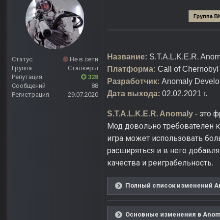
Группа В
Название:
S.T.A.L.K.E.R. Anom
Статус
Не в сети
Группа
Сталкеры
Платформа:
Call of Chernobyl
Репутация
328
Разработчик:
Anomaly Develo
Сообщений
88
Дата выхода:
02.02.2021 г.
Регистрация
29.07.2020
это ф
S.T.A.L.K.E.R. Anomaly
-
Мод довольно требователен к 
игра может использовать бол
расширяться и в него добавл
качества и реиграбельность
.
Полный список изменений Ano
Основные изменения в Anomal