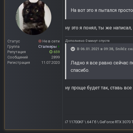
На вот это я пытался просто
ну это я понял, ты же написал,
Дополнено 0 минут спустя
Статус
Не в сети
Группа
Сталкеры
+
В 06.01.2021 в 09:38,
Sniklz
ск
Репутация
659
Сообщений
2899
Ладно я все равно сейчас п
Регистрация
11.07.2020
спасибо.
ну проще будет так, ставь все
i7 11700KF \ 64 Гб \ GeForce RTX 3070