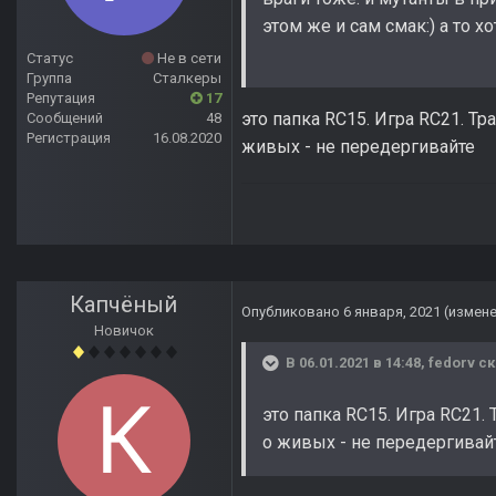
этом же и сам смак:) а то х
Статус
Не в сети
Группа
Сталкеры
Репутация
17
это папка RC15. Игра RC21. Тра
Сообщений
48
Регистрация
16.08.2020
живых - не передергивайте
Капчёный
Опубликовано
6 января, 2021
(измен
Новичок
В 06.01.2021 в 14:48,
fedorv
ск
это папка RC15. Игра RC21. 
о живых - не передергивай