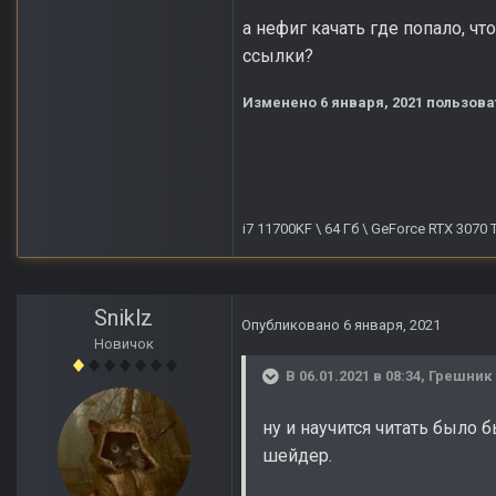
а нефиг качать где попало, ч
ссылки?
Изменено
6 января, 2021
пользова
i7 11700KF \ 64 Гб \ GeForce RTX 3070
Sniklz
Опубликовано
6 января, 2021
Новичок
В 06.01.2021 в 08:34,
Грешник
ну и научится читать было 
шейдер.