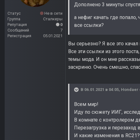
Дополнено 3 минуты спуст
Статус
Не в сети
а нефиг качать где попало,
Группа
Сталкеры
Репутация
0
все ссылки?
Сообщений
7
Регистрация
05.01.2021
Вы серьезно? Я все это качал
Все эти ссылки из этого пост
темы мода. И он мне рассказы
заскриню. Очень смешно, спа
В 06.01.2021 в 04:05,
Hondaer
Всем мир!
Иду по сюжету ИИГ, исслед
В комнате с контролером дв
Перезагрузка и перезаход 
И какие изменения в RC21?