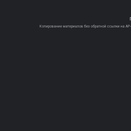
Копирование материалов без обратной ссылки на AP-PR