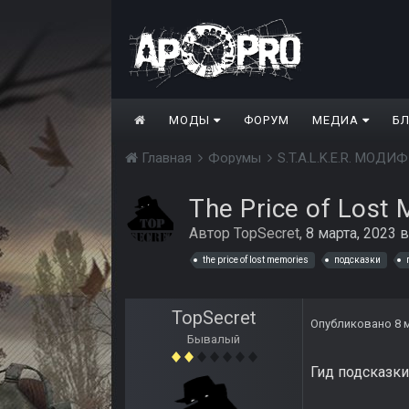
МОДЫ
ФОРУМ
МЕДИА
Б
Главная
Форумы
S.T.A.L.K.E.R. МО
The Price of Lost
Автор
TopSecret
,
8 марта, 2023
the price of lost memories
подсказки
TopSecret
Опубликовано
8 
Бывалый
Гид подсказк