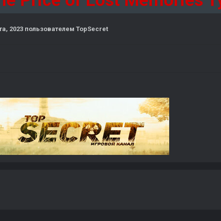
he Price of Lost Memories 
та, 2023
пользователем TopSecret