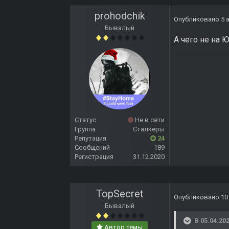
prohodchik
Опубликовано
5 
Бывалый
А чего не на 
Статус
Не в сети
Группа
Сталкеры
Репутация
24
Сообщений
189
Регистрация
31.12.2020
TopSecret
Опубликовано
10
Бывалый
В 05.04.202
Автор темы