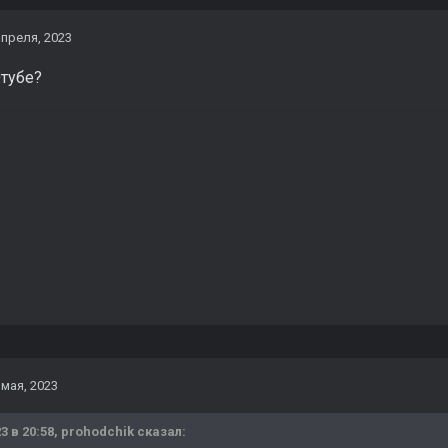
апреля, 2023
Ютубе?
 мая, 2023
3 в 20:58,
prohodchik
сказал: