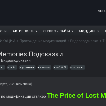
Уже з
ЛОГИ
АКТИВНОСТЬ
СЕРВИСЫ САЙТА
МОДДИНГ
Th
ДИФИКАЦИИ
Прохождение модификаций
Видеоподсказки
 Memories Подсказки
в
Видеоподсказки
гид
гайд
установка
скачать
зп 1.6.02
top secret
марта, 2023
(изменено)
The Price of Lost 
и по модификации сталкер