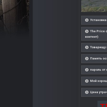
Установка 
The Price
контент)
Товарищу 
Память осм
пароль от 
Мой хороши
Цена утра