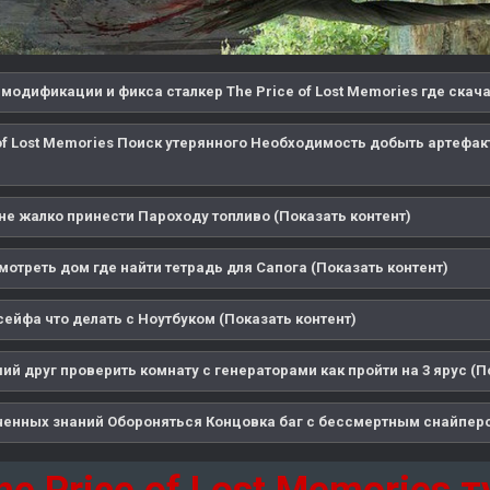
модификации и фикса сталкер The Price of Lost Memories где скача
 of Lost Memories Поиск утерянного Необходимость добыть артефа
не жалко принести Пароходу топливо (Показать контент)
отреть дом где найти тетрадь для Сапога (Показать контент)
сейфа что делать с Ноутбуком (Показать контент)
й друг проверить комнату с генераторами как пройти на 3 ярус (П
ченных знаний Обороняться Концовка баг с бессмертным снайперо