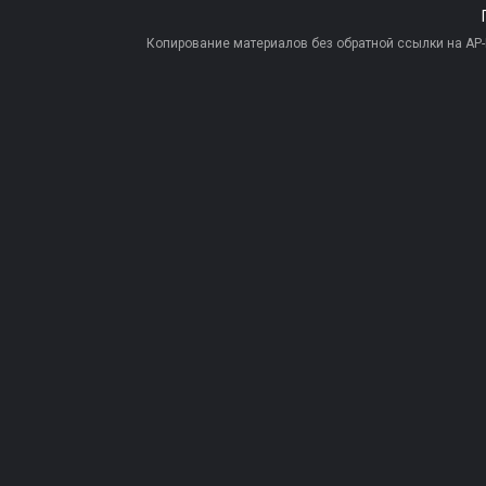
Копирование материалов без обратной ссылки на AP-PR