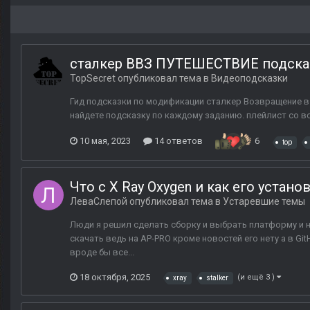
сталкер ВВЗ ПУТЕШЕСТВИЕ подсказк
TopSecret
опубликовал тема в
Видеоподсказки
Гид подсказки по модификации сталкер Возвращение в
найдете подсказку по каждому заданию. плейлист со всем
10 мая, 2023
14 ответов
6
top
Что с X Ray Oxygen и как его устано
ЛеваСлепой
опубликовал тема в
Устаревшие темы
Люди я решил сделать сборку и выбрать платформу и н
скачать ведь на AP-PRO кроме новостей его нету а в Gi
вроде бы все...
18 октября, 2025
(и ещё 3 )
xray
stalker