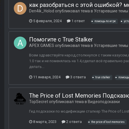
как разобраться с этой ошибкой? м
Den4ik_Holod
опубликовал тема в
Устаревшие темы
5 февраля, 2024
1 ответ
помощь по игре
уст
Помогите с True Stalker
APEX GAMES
опубликовал тема в
Устаревшие темы
Всем здравствуйте народ,столкнулся с таким казусом,ск
1.0 так и не поменялась на 1.4,сделал всё правильно р
делать...
11 января, 2024
3 ответа
true stalker
помощь
The Price of Lost Memories Подсказ
TopSecret
опубликовал тема в
Видеоподсказки
Гид подсказки по модификации сталкер The Price of Lost
8 марта, 2023
2 ответа
the price of lost memories