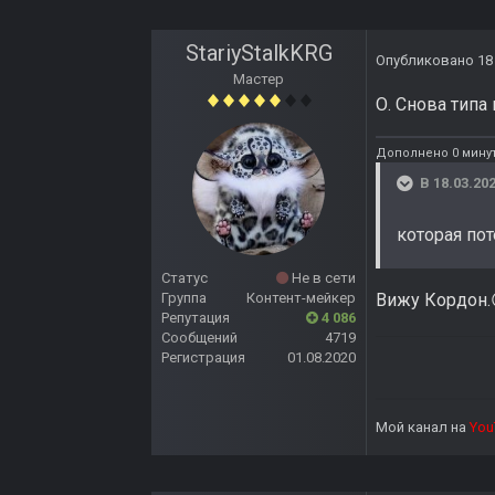
StariyStalkKRG
Опубликовано
18
Мастер
О. Снова типа
Дополнено 0 минут
В 18.03.202
которая пот
Статус
Не в сети
Вижу Кордон.
Группа
Контент-мейкер
Репутация
4 086
Сообщений
4719
Регистрация
01.08.2020
Мой канал на
You