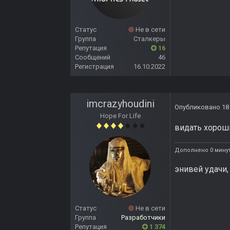
Статус
Не в сети
Группа
Сталкеры
Репутация
16
Сообщений
46
Регистрация
16.10.2022
imcrazyhoudini
Опубликовано
18
Hope For Life
видать хороши
Дополнено 0 минут
энивей удачи,
Статус
Не в сети
Группа
Разработчики
Репутация
1 374