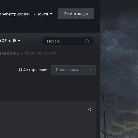
Регистрация
арегистрированы? Войти
БОЛЬШЕ
Плач по Земле
азработки
Авторизация
Подписчики
1