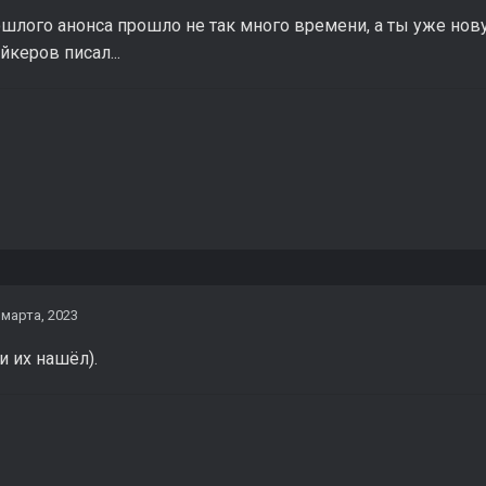
шлого анонса прошло не так много времени, а ты уже нову
керов писал...
 марта, 2023
и их нашёл).