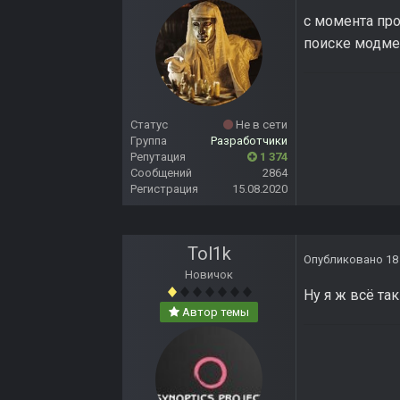
с момента про
поиске модмей
Статус
Не в сети
Группа
Разработчики
Репутация
1 374
Сообщений
2864
Регистрация
15.08.2020
Tol1k
Опубликовано
18
Новичок
Ну я ж всё так
Автор темы