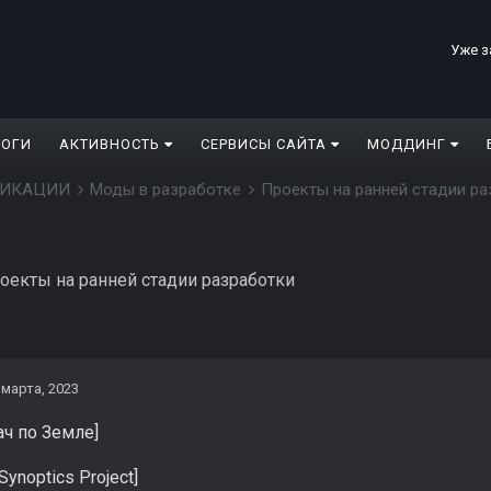
Уже з
ЛОГИ
АКТИВНОСТЬ
СЕРВИСЫ САЙТА
МОДДИНГ
ДИФИКАЦИИ
Моды в разработке
Проекты на ранней стадии р
оекты на ранней стадии разработки
 марта, 2023
ач по Земле]
Synoptics Project]