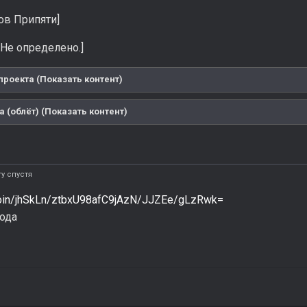
ов Припяти]
[Не определено.]
проекта (Показать контент)
 (облёт) (Показать контент)
у спустя
/join/jhSkLn/ztbxU98afC9jAzN/JJZEe/gLzRwk=
ода