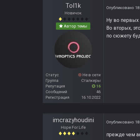
Tol1k
Опубликовано
18
Новичок
Ну во первых
Автор темы
Во вторых, это
по сюжету буд
Статус
Не в сети
Группа
Сталкеры
Репутация
16
Сообщений
46
Регистрация
16.10.2022
imcrazyhoudini
Опубликовано
18
Hope For Life
прежде чем а