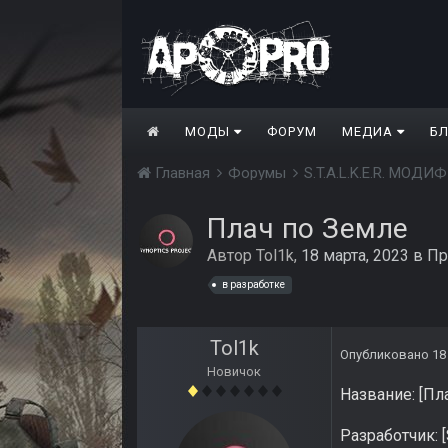
МОДЫ
ФОРУМ
МЕДИА
Б
Главная
Форумы
S.T.A.L.K.E.R. МО
Плач по Земле
Автор
Tol1k
,
18 марта, 2023
в
Пр
в разработке
Tol1k
Опубликовано
18
Новичок
Название: [Пл
Разработчик: [