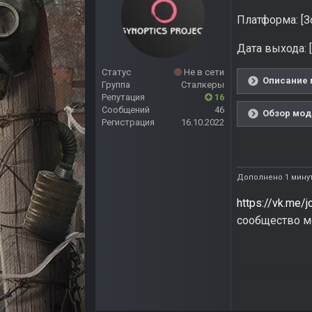
Платформа: [З
Дата выхода: 
Статус
Не в сети
Описание 
Группа
Сталкеры
Репутация
16
Сообщений
46
Обзор мода
Регистрация
16.10.2022
Дополнено 1 минут
https://vk.me
сообщество м