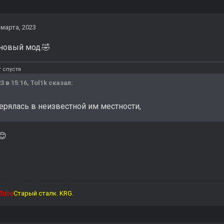
 марта, 2023
 новый мод.
🤣
 спустя
3 в 15:16,
Tol1k
сказал:
ерялась в неизвестной им местности,
😊
Tube
Старый сталк. KRG.