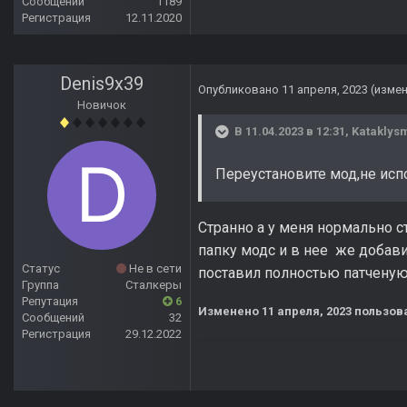
Сообщений
1189
Регистрация
12.11.2020
Denis9x39
Опубликовано
11 апреля, 2023
(изме
Новичок
В 11.04.2023 в 12:31,
Kataklys
Переустановите мод,не исп
Странно а у меня нормально с
папку модс и в нее же добави
Статус
Не в сети
поставил полностью патченую 
Группа
Сталкеры
Репутация
6
Изменено
11 апреля, 2023
пользова
Сообщений
32
Регистрация
29.12.2022