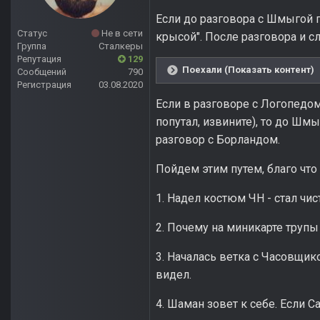
Если до разговора с Шмыгой п
Статус
Не в сети
крысой". После разговора и сл
Группа
Сталкеры
Репутация
129
Поехали (Показать контент)
Сообщений
790
Регистрация
03.08.2020
Если в разговоре с Логопедом
попутал, извините), то до Шм
разговор с Борландом.
Пойдем этим путем, благо что
1. Надел костюм ЧН - стал ч
2. Почему на миникарте труп
3. Началась ветка с Часовщик
видел.
4. Шаман зовет к себе. Если С