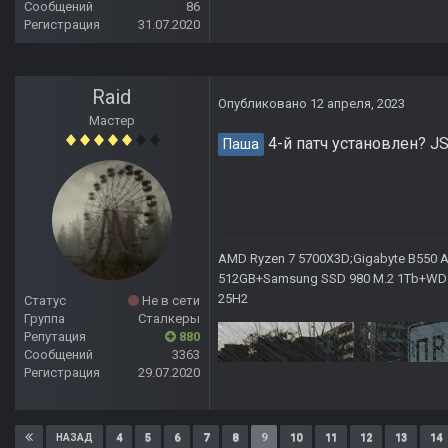
Сообщений
86
Регистрация
31.07.2020
Raid
Опубликовано
12 апреля, 2023
Мастер
4-й патч установлен? J
Паша
AMD Ryzen 7 5700X3D;Gigabyte B550 AO
512GB+Samsung SSD 980 M.2 1Tb+WD Ca
25H2
Статус
Не в сети
Группа
Сталкеры
Репутация
880
Сообщений
3363
Регистрация
29.07.2020
4
5
6
7
8
9
10
11
12
13
14
НАЗАД