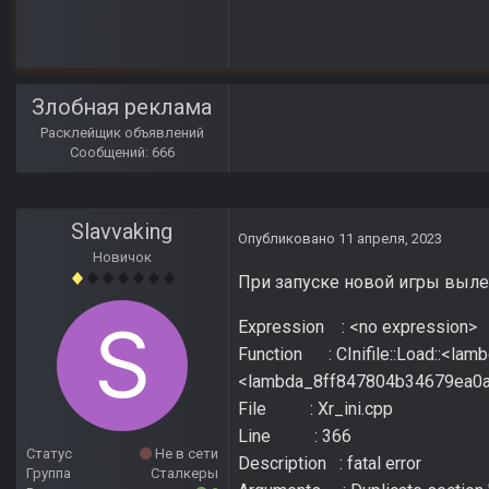
Злобная реклама
Расклейщик объявлений
Сообщений: 666
Slavvaking
Опубликовано
11 апреля, 2023
Новичок
При запуске новой игры вылет
Expression : <no expression>
Function : CInifile::Load::<la
<lambda_8ff847804b34679ea0a1
File : Xr_ini.cpp
Line : 366
Статус
Не в сети
Description : fatal error
Группа
Сталкеры