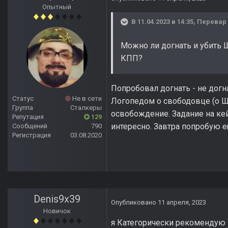
Опытный
В 11.04.2023 в 14:35,
Перевар
Можно ли догнать и убить 
КПП?
Попробовал догнать - не догна
Статус
Не в сети
Логопедом о свободовце (о Ш
Группа
Сталкеры
освобождение. Задание на кейс
Репутация
129
интересно. Завтра попробую е
Сообщений
790
Регистрация
03.08.2020
Denis9x39
Опубликовано
11 апреля, 2023
Новичок
я Категорически рекомендую и