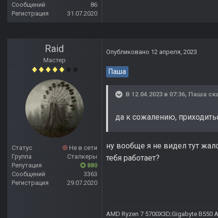
Сообщений
86
Регистрация
31.07.2020
Raid
Опубликовано
12 апреля, 2023
Мастер
Паша
В 12.04.2023 в 07:36,
Паша
ска
да к сожалению, приходить
ну вообще я не видел тут жал
Статус
Не в сети
Группа
Сталкеры
тебя работает?
Репутация
880
Сообщений
3363
Регистрация
29.07.2020
AMD Ryzen 7 5700X3D;Gigabyte B550 AO