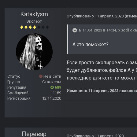
Kataklysm
Опубликовано
11 апреля, 2023
(изме
Эксперт
В 11.04.2023 в 14:34,
xSodi
ска
А это поможет?
Если просто скопировать с за
будет дубликатов файлов.А у В
Статус
Не в сети
последнее для кого-то может 
Группа
Сталкеры
Репутация
689
Изменено
11 апреля, 2023
пользова
Сообщений
1189
Регистрация
12.11.2020
Перевар
Опубликовано
11 апреля, 2023