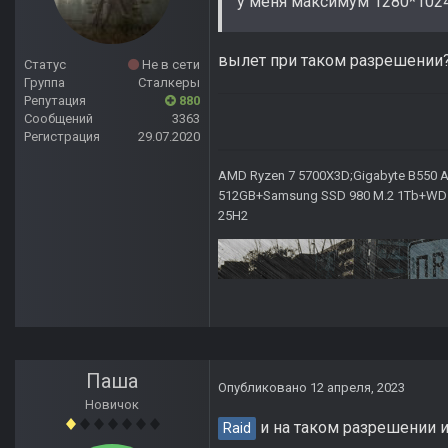
у меня максимум 1280*1024 
вылет при таком разрешении
Статус
Не в сети
Группа
Сталкеры
Репутация
880
Сообщений
3363
Регистрация
29.07.2020
AMD Ryzen 7 5700X3D;Gigabyte B550 AO
512GB+Samsung SSD 980 M.2 1Tb+WD Ca
25H2
Паша
Опубликовано
12 апреля, 2023
Новичок
и на таком разрешении 
Raid