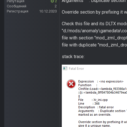
Arguments : Duplicate section '
Репутация
2
Сообщений
2
Регистрация
10.12.2020
Override section by prefixing it wi
Check this file and its DLTX mod
"d:/mods/anomaly\gamedata\conf
file with section "mod_zml_drop
file with duplicate "mod_zml_dr
stack trace: