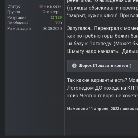
ренегатов, то нападения бы н
Статус
Не в сети
(трижды обыскивал и переигры
Группа
Сталкеры
"закрыт; нужен ключ". При взя
Репутация
129
Сообщений
790
Запутался... Переиграл с мом
Регистрация
03.08.2020
как по гребню горы бежит бан
на базу к Логопеду. (Может б
Шмыгу надо наказать... Дальш
Шорох (Показать контент)
Так какие варианты есть? Мож
Логопедом ДО похода на КПП? 
кейс. Честно говоря, не хочетс
Изменено
11 апреля, 2023
пользов