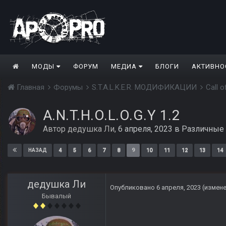
МОДЫ
ФОРУМ
МЕДИА
БЛОГИ
АКТИВНО
Главная
Форумы
S.T.A.L.K.E.R. МОДИФИКАЦИИ
Call 
A.N.T.H.O.L.O.G.Y 1.2
Автор
дедушка Ли
,
6 апреля, 2023
в
Различные
4
5
6
7
8
9
10
11
12
13
14
НАЗАД
дедушка Ли
Опубликовано
6 апреля, 2023
(измен
Бывалый