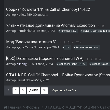
Сборка "Котлета 1.1" на Call of Chernobyl 1.4.22
Автор
kotleta789
,
30 апреля
Ультимативное допиливание Anomaly Expedition
1
2
Автор
JettBlack223
,
16 мая, 2023
anomal 1.5.2
аддоны для модифика
Мод "Боевая подготовка 3"
1
2
3
4
23
Автор
дядя Саша
,
3 сентября, 2021
coc
боевая подготовка
[CoC] Dreamscape (версия на основе I.W.P.)
1
2
3
4
Автор
alinsky
,
19 октября, 2024
call of chernobyl 1.4.22
сборка на coc
S.T.A.L.K.E.R. Call Of Chernobyl + Война Группировок [Sta
Автор
Barrel
,
13 ноября, 2021
Страница 1 из 3
1
2
3
ДАЛЕЕ
Главная
Форумы
S.T.A.L.K.E.R. МОДИФИКАЦИИ
Call 