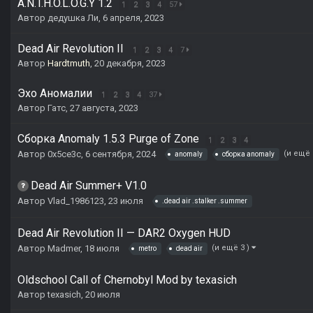
A.N.T.H.O.L.O.G.Y 1.2
1
2
3
4
57
Автор
дедушка Ли
,
6 апреля, 2023
Dead Air Revolution II
1
2
3
4
7
Автор
Hardtmuth
,
20 декабря, 2023
Эхо Аномалии
1
2
3
4
37
Автор
Гатс
,
27 августа, 2023
Сборка Anomaly 1.5.3 Purge of Zone
1
2
3
4
Автор
0x5ce3c
,
6 сентября, 2024
(и ещё 
anomaly
сборка anomaly
Dead Air Summer+ V1.0
Автор
Vlad_1986123
,
23 июля
.dead air .stalker .summer
Dead Air Revolution II — DAR2 Oxygen HUD
Автор
Madmer
,
18 июля
(и ещё 3 )
metro
dead air
Oldschool Call of Chernobyl Mod by texasich
Автор
texasich
,
20 июля