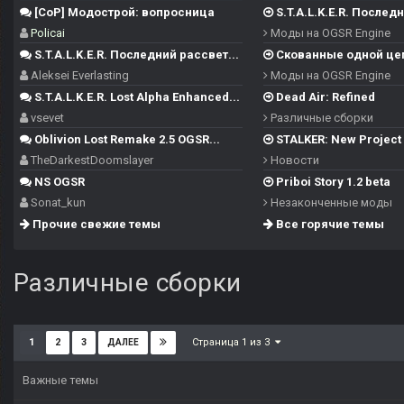
[CoP] Модострой: вопросница
S.T.A.L.K.E.R. Последн
Policai
Моды на OGSR Engine
S.T.A.L.K.E.R. Последний рассвет...
Скованные одной це
Aleksei Everlasting
Моды на OGSR Engine
S.T.A.L.K.E.R. Lost Alpha Enhanced...
Dead Air: Refined
vsevet
Различные сборки
Oblivion Lost Remake 2.5 OGSR...
STALKER: New Project -
TheDarkestDoomslayer
Новости
NS OGSR
Priboi Story 1.2 beta
Sonat_kun
Незаконченные моды
Прочие свежие темы
Все горячие темы
Различные сборки
Страница 1 из 3
1
2
3
ДАЛЕЕ
Важные темы