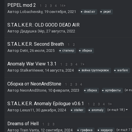
PEPEL mod 2
1
2
3
4
14
Автор
Lobachevsky
,
19 сентября, 2021
dead air
pepel
S.T.A.L.K.E.R.: OLD GOOD DEAD AIR
Автор
Дедушка Эйр
,
27 августа, 2022
S.T.A.L.K.E.R. Second Breath
1
2
Автор
Detri
,
26 июля, 2025
сталкер
сборка
Anomaly War View 1.3.1
1
2
3
4
7
Автор
StalkerViewer
,
14 августа, 2024
война группировок
warfare
Сборка от NeonAndStone
1
2
3
4
Автор
NeonAndStone
,
10 февраля, 2023
(и е
сборка
артефакты
S.T.A.L.K.E.R. Anomaly Epilogue v0.6.1
1
2
3
4
9
Автор
Lexus11
,
30 декабря, 2024
(и ещё 18 )
stalker
anomaly
Dreams of Hell
1
2
3
Автор
Train Vanta
,
12 сентября, 2024
(и ещё 7 
графика
хардкор