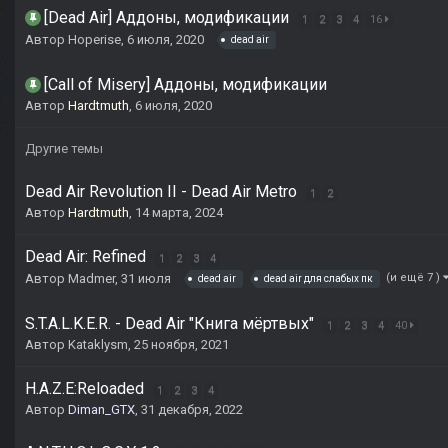
[Dead Air] Аддоны, модификации
1
2
3
4
16
Автор
Hoperise
,
6 июля, 2020
dead air
[Call of Misery] Аддоны, модификации
Автор
Hardtmuth
,
6 июля, 2020
Другие темы
Dead Air Revolution II - Dead Air Metro
1
2
Автор
Hardtmuth
,
14 марта, 2024
Dead Air: Refined
1
2
3
4
Автор
Madmer
,
31 июля
(и ещё 7 )
dead air
dead air для слабых пк
S.T.A.L.K.E.R. - Dead Air "Книга мёртвых"
1
2
3
4
40
Автор
Kataklysm
,
25 ноября, 2021
H.A.Z.E:Reloaded
1
2
3
4
Автор
Diman_GTX
,
31 декабря, 2022