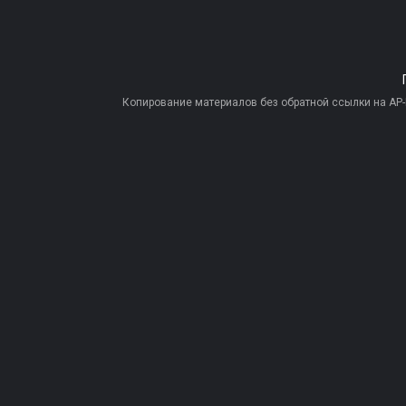
Копирование материалов без обратной ссылки на AP-PR