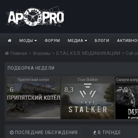
МОДЫ
ФОРУМ
МЕДИА
БЛОГИ
АКТИВНО
Главная
Форумы
S.T.A.L.K.E.R. МОДИФИКАЦИИ
Call 
ПОДБОРКА НЕДЕЛИ
Припятский котел
True Stalker
Смерти вопр
6
8,3
7,9
ПОСЛЕДНИЕ ОБСУЖДЕНИЯ
В ТРЕНДЕ