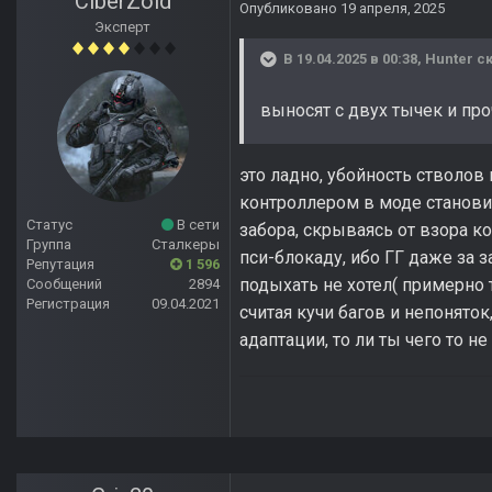
CiberZold
Опубликовано
19 апреля, 2025
Эксперт
В 19.04.2025 в 00:38,
Hunter
ск
выносят с двух тычек и пр
это ладно, убойность стволов
контроллером в моде становит
Статус
В сети
забора, скрываясь от взора к
Группа
Сталкеры
пси-блокаду, ибо ГГ даже за 
Репутация
1 596
подыхать не хотел( примерно 
Сообщений
2894
Регистрация
09.04.2021
считая кучи багов и непоняток
адаптации, то ли ты чего то н