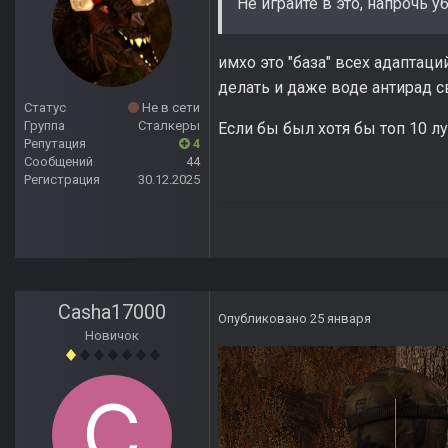
Не играйте в это, напрочь у
имхо это "база" всех адаптац
делать и даже воде антирад с
Статус
Не в сети
Группа
Сталкеры
Если бы был хотя бы топ 10 л
Репутация
4
Сообщений
44
Регистрация
30.12.2025
Casha17000
Опубликовано
25 января
Новичок