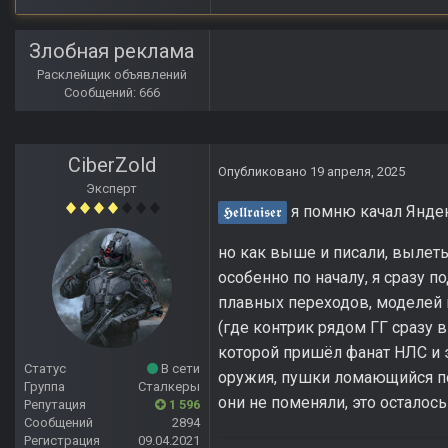
Злобная реклама
Расклейщик объявлений
Сообщений: 666
CiberZold
Опубликовано
19 апреля, 2025
Эксперт
я помню качал Яндек
𝕳𝖊𝖑𝖑𝖗𝖆𝖎𝖘𝖊𝖗
но как выше и писали, вылет
особенно по началу, я сразу п
плавных переходов, моделей 
(где контрик рядом ГГ сразу 
которой пришёл фанат НЛС и э
Статус
В сети
оружия, пушки ломающийся по
Группа
Сталкеры
они не поменяли, это осталос
Репутация
1 596
Сообщений
2894
Регистрация
09.04.2021