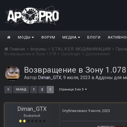
МОДЫ
ФОРУМ
МЕДИА
БЛОГИ
АКТИВНО
Главная
Форумы
S.T.A.L.K.E.R. МОДИФИКАЦИИ
Проч
Возвращение в Зону 1.078 + Gunslinger + Дополнения
Возвращение в Зону 1.078
Автор
Diman_GTX
,
9 июля, 2023
в
Аддоны для м
Страница 3 из 3
1
2
3
НАЗАД
Diman_GTX
Опубликовано
9 июля, 2023
Бывалый