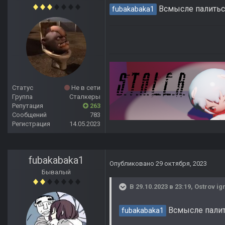
Всмысле палиться
fubakabaka1
Статус
Не в сети
Группа
Сталкеры
Репутация
263
Сообщений
783
Регистрация
14.05.2023
fubakabaka1
Опубликовано
29 октября, 2023
Бывалый
В 29.10.2023 в 23:19,
Ostrov ig
Всмысле палить
fubakabaka1