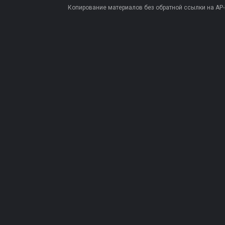
Копирование материалов без обратной ссылки на AP-PR