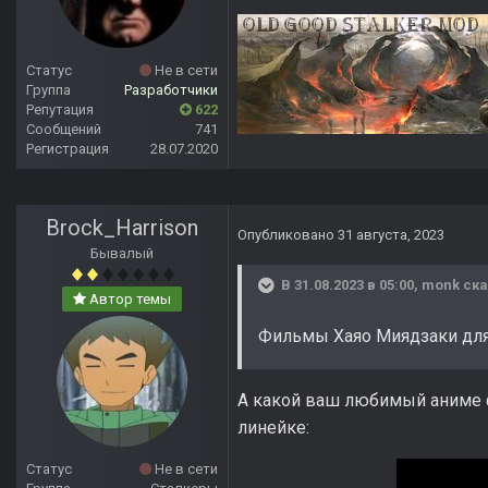
Статус
Не в сети
Группа
Разработчики
Репутация
622
Сообщений
741
Регистрация
28.07.2020
Brock_Harrison
Опубликовано
31 августа, 2023
Бывалый
В 31.08.2023 в 05:00,
monk
ска
Автор темы
Фильмы Хаяо Миядзаки для
А какой ваш любимый аниме 
линейке:
Статус
Не в сети