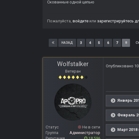
Скованные одной цепью
Пожалуйста,
войдите
или
зарегистрируйтесь
дл
С
3
4
5
6
7
8
НАЗАД
Wolfstalker
Опубликовано
10
Ветеран
Янвярь 201
Февраль 2
Статус
Не в сети
Март 2018 
Группа
Администратор
Репутация
18 596