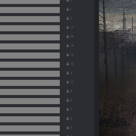
2
1
2
17
24
14
12
15
3
17
2
3
7
2
0