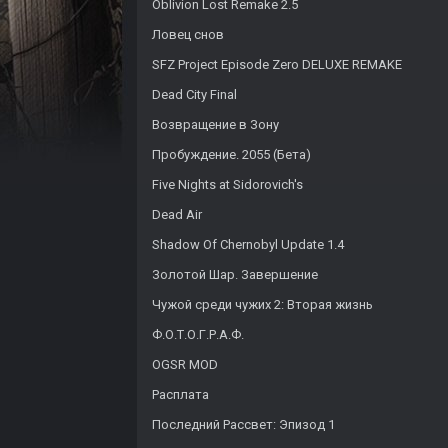
Oblivion Lost Remake 2.5
Ловец снов
SFZ Project Episode Zero DELUXE REMAKE
Dead City Final
Возвращение в Зону
Пробуждение. 2055 (Бета)
Five Nights at Sidorovich's
Dead Air
Shadow Of Chernobyl Update 1.4
Золотой Шар. Завершение
Чужой среди чужих 2: Вторая жизнь
Ф.О.Т.О.Г.Р.А.Ф.
OGSR MOD
Расплата
Последний Рассвет: Эпизод 1