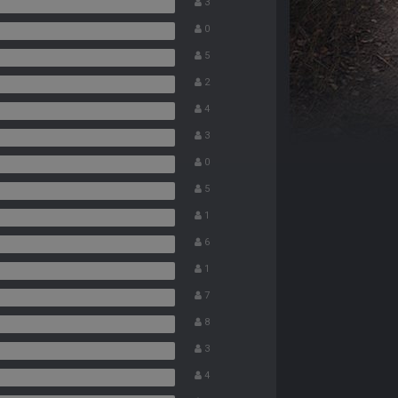
3
0
5
2
4
3
0
5
1
6
1
7
8
3
4