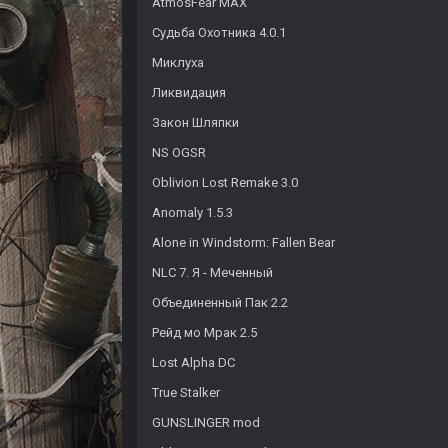
AtmosFear MAX
Судьба Охотника 4.0.1
Миклуха
Ликвидация
Закон Шляпки
NS OGSR
Oblivion Lost Remake 3.0
Anomaly 1.5.3
Alone in Windstorm: Fallen Bear
NLC 7. Я - Меченный
Объединенный Пак 2.2
Рейд мо Мрак 2.5
Lost Alpha DC
True Stalker
GUNSLINGER mod