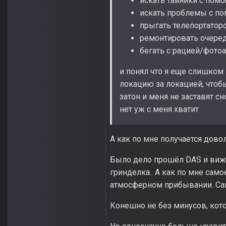
искать тайники с пом
искать проблемы с п
прыгать телепортатор
ремонтировать очере
бегать с рацией/фото
и понял что я еще слишком м
локацию за локацией, чтобы.
затон и меня не заставят с
нет уж с меня хватит
А как по мне получается дово
Было дело прошёл DAS и вижу
гринделка.. А как по мне сам
атмосферном прибывании. Сам
Конешно не без минусов, кото