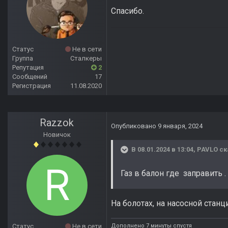
Спасибо.
Статус
Не в сети
Группа
Сталкеры
Репутация
2
Сообщений
17
Регистрация
11.08.2020
Razzok
Опубликовано
9 января, 2024
Новичок
В 08.01.2024 в 13:04,
PAVLO
ск
Газ в балон где заправить .
На болотах, на насосной станц
Дополнено 7 минуты спустя
Статус
Не в сети