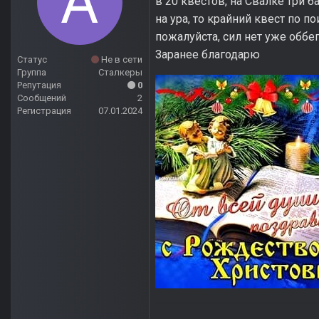
в 20 квестов, на Свалке три 
на ура, то крайний квест по п
пожалуйста, сил нет уже оббег
Заранее благодарю
Статус
Не в сети
Группа
Сталкеры
Репутация
0
Сообщений
2
Регистрация
07.01.2024