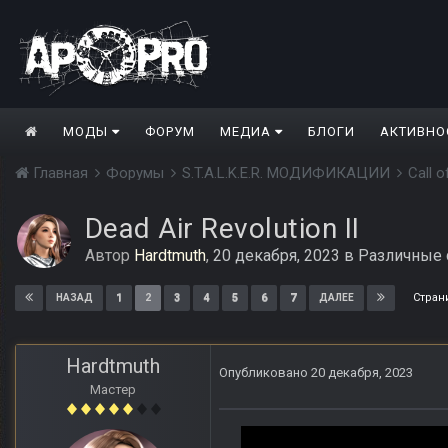
МОДЫ
ФОРУМ
МЕДИА
БЛОГИ
АКТИВНО
Главная
Форумы
S.T.A.L.K.E.R. МОДИФИКАЦИИ
Call 
Dead Air Revolution II
Автор
Hardtmuth
,
20 декабря, 2023
в
Различные 
Стран
1
2
3
4
5
6
7
НАЗАД
ДАЛЕЕ
Hardtmuth
Опубликовано
20 декабря, 2023
Мастер