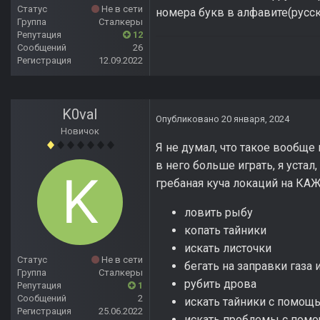
Статус
Не в сети
номера букв в алфавите(русск
Группа
Сталкеры
Репутация
12
Сообщений
26
Регистрация
12.09.2022
K0val
Опубликовано
20 января, 2024
Новичок
Я не думал, что такое вообще
в него больше играть, я уста
гребаная куча локаций на КА
ловить рыбу
копать тайники
искать листочки
Статус
Не в сети
бегать на заправки газа 
Группа
Сталкеры
рубить дрова
Репутация
1
Сообщений
2
искать тайники с помощ
Регистрация
25.06.2022
искать проблемы с пом