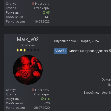
Статус
Не в сети
Группа
Сталкеры
Репутация
65
Сообщений
141
Регистрация
16.05.2022
Mark_v02
Опубликовано
10 марта, 2024
Опытный
висит на проводах за 
Vlad71
Основн
До
Статус
Не в сети
Второй ноут: Acer 
Группа
Сталкеры
Репутация
416
Сообщений
620
Регистрация
28.07.2020