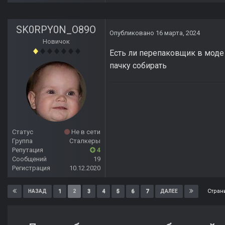
SK0RPY0N_O89O
Опубликовано
16 марта, 2024
Новичок
Есть ли перепаковщик в моде 
пачку собирать
Статус
Не в сети
Группа
Сталкеры
Репутация
4
Сообщений
19
Регистрация
10.12.2020
Стран
1
2
3
4
5
6
7
НАЗАД
ДАЛЕЕ