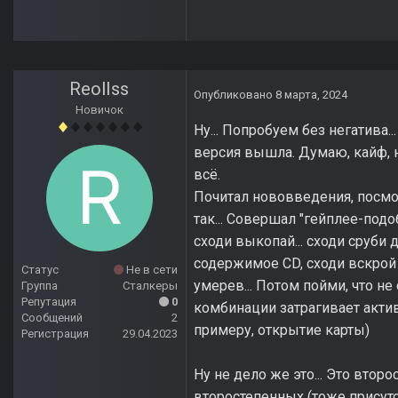
ReolIss
Опубликовано
8 марта, 2024
Новичок
Ну... Попробуем без негатива..
версия вышла. Думаю, кайф, н
всё.
Почитал нововведения, посмотре
так... Совершал "гейплее-подоб
сходи выкопай... сходи сруби
содержимое CD, сходи вскрой 
Статус
Не в сети
умерев... Потом пойми, что не
Группа
Сталкеры
Репутация
0
комбинации затрагивает акти
Сообщений
2
примеру, открытие карты)
Регистрация
29.04.2023
Ну не дело же это... Это втор
второстепенных (тоже присутс