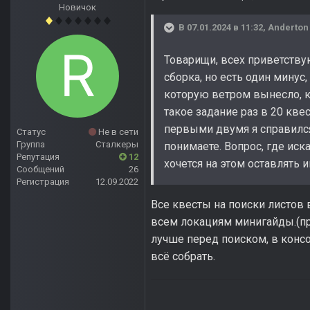
Новичок
В 07.01.2024 в 11:32,
Anderton
Товарищи, всех приветству
сборка, но есть один минус
которую ветром вынесло, к
такое задание раз в 20 кве
первыми двумя я справился 
Статус
Не в сети
Группа
Сталкеры
понимаете. Вопрос, где иска
Репутация
12
хочется на этом оставлять 
Сообщений
26
Регистрация
12.09.2022
Все квесты на поиски листов в
всем локациям минигайды.(прям
лучше перед поиском, в консо
всё собрать.