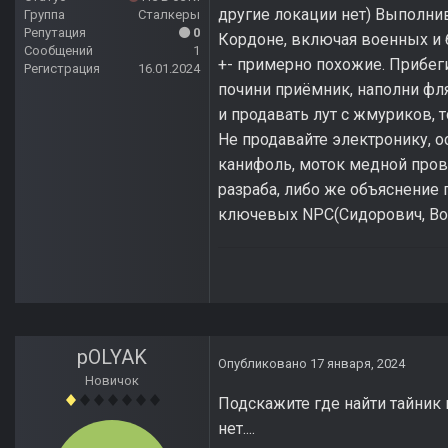
другие локации нет) Выполнив
Группа
Сталкеры
Репутация
0
Кордоне, включая военных и б
Сообщений
1
+- примерно похожие. Прибеги 
Регистрация
16.01.2024
почини приёмник, наполни фляг
и продавать лут с жмуриков, 
Не продавайте электронику, о
канифоль, моток медной прово
разраба, либо же объяснение 
ключевых NPC(Сидорович, Вол
pOLYAK
Опубликовано
17 января, 2024
Новичок
Подскажите где найти тайник
нет....