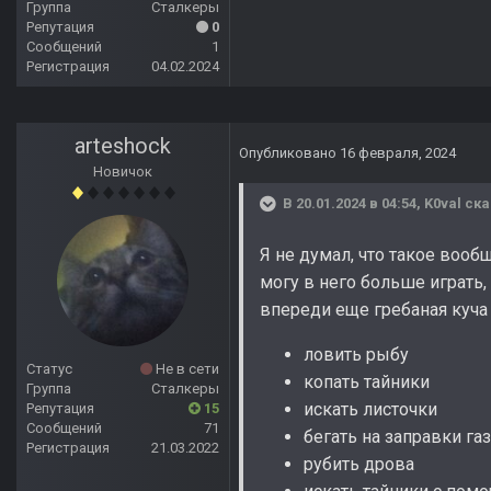
Группа
Сталкеры
Репутация
0
Сообщений
1
Регистрация
04.02.2024
arteshock
Опубликовано
16 февраля, 2024
Новичок
В 20.01.2024 в 04:54,
K0val
ска
Я не думал, что такое вооб
могу в него больше играть,
впереди еще гребаная куч
ловить рыбу
Статус
Не в сети
копать тайники
Группа
Сталкеры
искать листочки
Репутация
15
Сообщений
71
бегать на заправки га
Регистрация
21.03.2022
рубить дрова