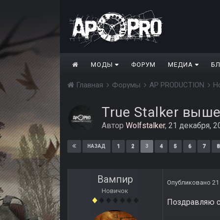
МОДЫ
ФОРУМ
МЕДИА
Б
Главная
Форумы
AP PRODUCTION
Н
True Stalker выше
Автор
Wolfstalker
,
21 декабря, 2
1
2
3
4
5
6
7
8
НАЗАД
Вампир
Опубликовано
21
Новичок
Поздравляю с