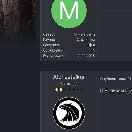
Статус
Не в сети
Группа
Сталкеры
Репутация
0
Сообщений
5
Регистрация
21.12.2023
Alphastalker
Опубликовано
21
Бывалый
С Релизом ! Т