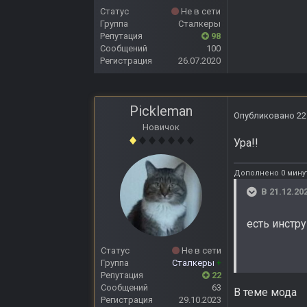
Статус
Не в сети
Группа
Сталкеры
Репутация
98
Сообщений
100
Регистрация
26.07.2020
Pickleman
Опубликовано
22
Новичок
Ура!!
Дополнено 0 минут
В 21.12.20
есть инстр
Статус
Не в сети
Группа
Сталкеры
+
Репутация
22
Сообщений
63
В теме мода
Регистрация
29.10.2023