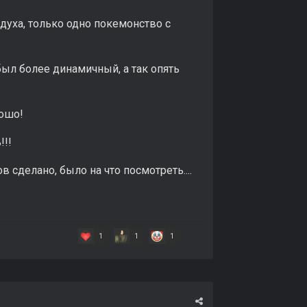
о духа, только одно покемонство с
ыл более динамичный, а так опять
рошо!
!!!
 сделано, было на что посмотреть....
1
1
1