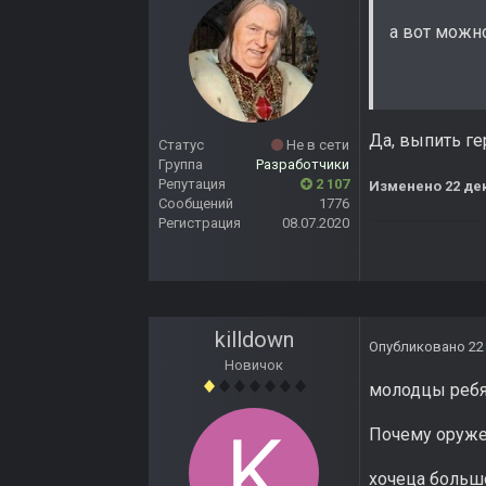
а вот можн
Да, выпить ге
Статус
Не в сети
Группа
Разработчики
Репутация
2 107
Изменено
22 де
Сообщений
1776
Регистрация
08.07.2020
killdown
Опубликовано
22
Новичок
молодцы ребя
Почему оруже
хочеца большо