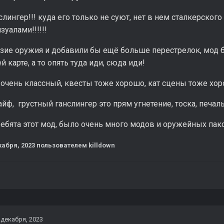
нслингер!!! куда его только не суют, нет в нем сталкерског
зуалами!!!!!!
зие оружия и добавили бы ещё больше перестрелок, мод б
й карте, а то опять туда иди, сюда иди!
 очень классный, квесты тоже хорошо, кат сцены тоже хо
айф, грустный ганслингер это прям угнетение, тоска, печаль
ребята этот мод, было очень много модов и оружейных паков
кабря, 2023
пользователем killdown
 декабря, 2023