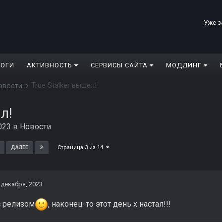
Уже з
ЛОГИ
АКТИВНОСТЬ
СЕРВИСЫ САЙТА
МОДДИНГ
True Stalker вышел!
овости
л!
023
в
Новости
Страница 3 из 14
ДАЛЕЕ
 декабря, 2023
 релизом
, наконец-то этот день x настал!!!