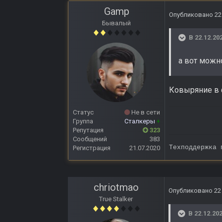
Gamp
Опубликовано
22
Бывалый
В 22.12.20
а вот можн
Ковыряние в ф
Статус
Не в сети
Группа
Сталкеры
+
Репутация
323
Сообщений
383
Техподдержка
Регистрация
21.07.2020
chriotmao
Опубликовано
22
True Stalker
В 22.12.202