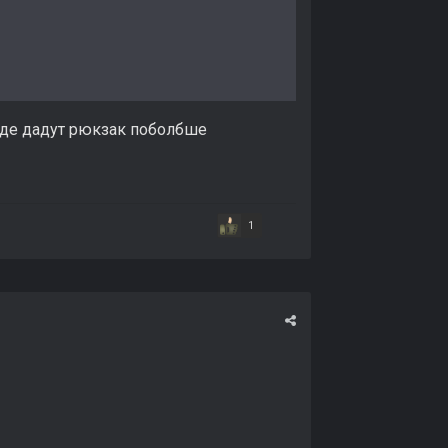
 где дадут рюкзак поболбше
1