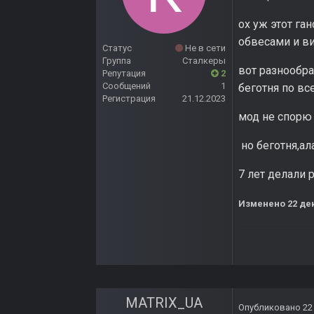
ох уж этот га
обвесами и ви
Статус
Не в сети
Группа
Сталкеры
вот разнообра
Репутация
2
Сообщений
1
беготня по все
Регистрация
21.12.2023
мод не спорю
но беготня,ал
7 лет делали 
Изменено
22 де
MATRIX_UA
Опубликовано
22