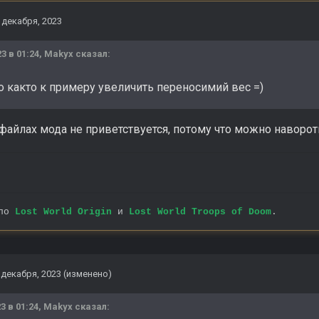
 декабря, 2023
23 в 01:24,
Makyx
сказал:
о както к примеру увеличить переносимий вес =)
айлах мода не приветствуется, потому что можно навороти
 по
Lost World Origin
и
Lost World Troops of Doom
.
 декабря, 2023
(изменено)
3 в 01:24,
Makyx
сказал: