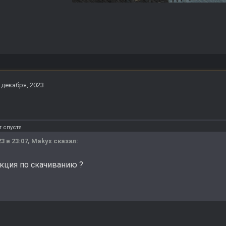
 декабря, 2023
 спустя
23 в 23:07,
Makyx
сказал:
укция по скачиванию ?