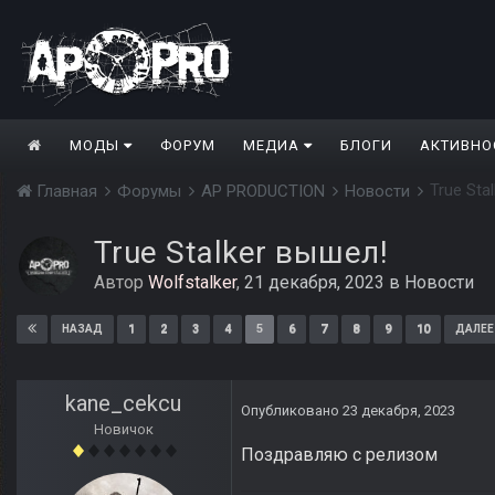
МОДЫ
ФОРУМ
МЕДИА
БЛОГИ
АКТИВНО
True Sta
Главная
Форумы
AP PRODUCTION
Новости
True Stalker вышел!
Автор
Wolfstalker
,
21 декабря, 2023
в
Новости
1
2
3
4
5
6
7
8
9
10
НАЗАД
ДАЛЕЕ
kane_cekcu
Опубликовано
23 декабря, 2023
Новичок
Поздравляю с релизом