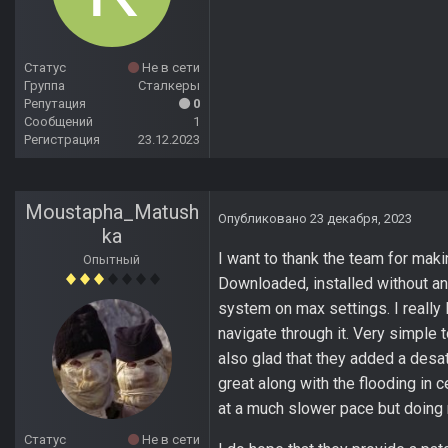
Статус
Не в сети
Группа
Сталкеры
Репутация
0
Сообщений
1
Регистрация
23.12.2023
Moustapha_Matush
Опубликовано
23 декабря, 2023
ka
I want to thank the team for maki
Опытный
Downloaded, installed without an
system on max settings. I really
navigate through it. Very simple 
also glad that they added a desat
great along with the flooding in c
at a much slower pace but doing
Статус
Не в сети