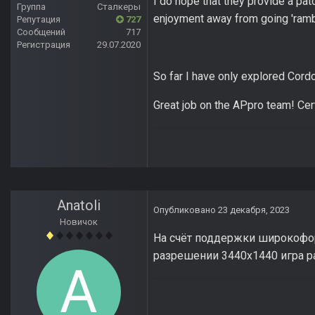
I do hope that they provide a pa
Группа
Сталкеры
enjoyment away from going 'rambo
Репутация
727
Сообщений
717
Регистрация
29.07.2020
So far I have only explored Cord
Great job on the APpro team! Cer
Anatoli
Опубликовано
23 декабря, 2023
Новичок
На счёт поддержки широкофор
разрешении 3440х1440 игра 