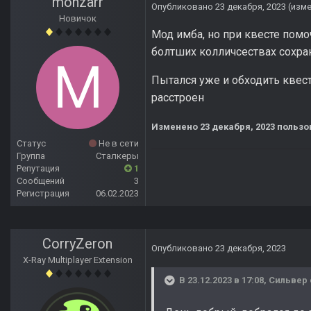
monzarr
Опубликовано
23 декабря, 2023
(изм
Новичок
Мод имба, но при квесте помоч
болтших колличсествах сохран
Пытался уже и обходить квест
расстроен
Изменено
23 декабря, 2023
пользо
Статус
Не в сети
Группа
Сталкеры
Репутация
1
Сообщений
3
Регистрация
06.02.2023
CorryZeron
Опубликовано
23 декабря, 2023
X-Ray Multiplayer Extension
В 23.12.2023 в 17:08,
Сильвер