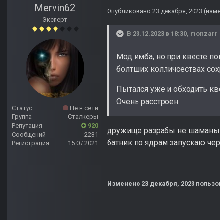
Mervin62
Опубликовано
23 декабря, 2023
(изм
Эксперт
В 23.12.2023 в 18:30,
monzarr
Мод имба, но при квесте по
болтших колличсествах сохр
Пытался уже и обходить кве
Очень расстроен
Статус
Не в сети
Группа
Сталкеры
Репутация
920
дружище разрабы не шаманы н
Сообщений
2231
батник по ядрам запускаю че
Регистрация
15.07.2021
Изменено
23 декабря, 2023
пользо