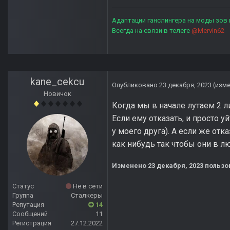
Адаптации ганслингера на моды зов
Всегда на связи в телеге
@Mervin62
kane_cekcu
Опубликовано
23 декабря, 2023
(изм
Новичок
Когда мы в начале лутаем 2 ли
Если ему отказать, и просто у
у моего друга). А если же отка
как нибудь так чтобы они в л
Изменено
23 декабря, 2023
пользо
Статус
Не в сети
Группа
Сталкеры
Репутация
14
Сообщений
11
Регистрация
27.12.2022