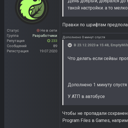
День добрый, добрался до м
такой настройки. а то мелко
Правки по шрифтам предполаг
Статус
Не в сети
Группа
Разработчики
Дополнено 0 минут спустя
Репутация
233
В 23.12.2023 в 15:48,
EmptyMi
Сообщений
89
Регистрация
19.07.2020
Что делать если сейвы про
Дополнено 1 минуту спустя
У АТП в автобусе
Чтобы не пропадали сохранени
Program Files в Games, наприм