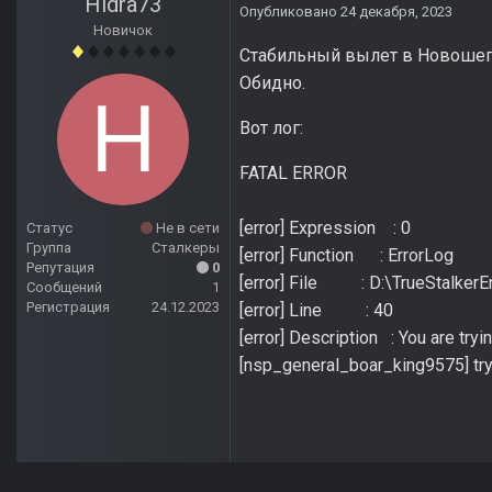
Hidra73
Опубликовано
24 декабря, 2023
Новичок
Стабильный вылет в Новошепел
Обидно.
Вот лог:
FATAL ERROR
[error] Expression : 0
Статус
Не в сети
Группа
Сталкеры
[error] Function : ErrorLog
Репутация
0
[error] File : D:\TrueStalkerEn
Сообщений
1
Регистрация
24.12.2023
[error] Line : 40
[error] Description : You are tr
[nsp_general_boar_king9575] tr