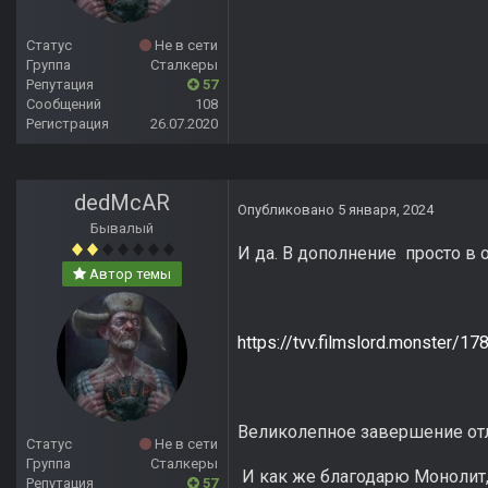
Статус
Не в сети
Группа
Сталкеры
Репутация
57
Сообщений
108
Регистрация
26.07.2020
dedMcAR
Опубликовано
5 января, 2024
Бывалый
И да. В дополнение просто в 
Автор темы
https://tvv.filmslord.monster/17
Великолепное завершение отл
Статус
Не в сети
Группа
Сталкеры
И как же благодарю Монолит, 
Репутация
57