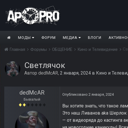
МОДЫ
ФОРУМ
МЕДИА
БЛОГИ
АКТИВНО
Св
Главная
Форумы
ОБЩЕНИЕ
Кино и Телевидение
Светлячок
Автор
dedMcAR
,
2 января, 2024
в
Кино и Телеви
dedMcAR
Опубликовано
2 января, 2024
Бывалый
Вы хотите знать, что такое л
Это наш Ливанов aka Шерлок Х
— от видеоряда до кастинга а
на новогодние каникулы! Все