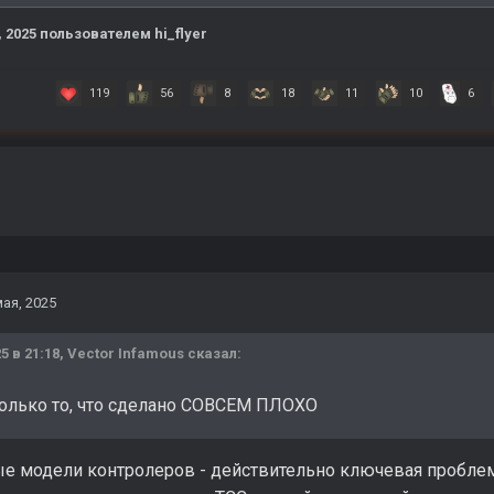
, 2025
пользователем hi_flyer
119
56
8
18
11
10
6
мая, 2025
5 в 21:18,
Vector Infamous
сказал:
только то, что сделано СОВСЕМ ПЛОХО
е модели контролеров - действительно ключевая проблема