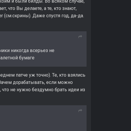
 коим и были билды. Во всяком случае,
 что Вы делаете, а те, кто знают,
(см.скрины). Даже спустя год, да-да.
тчики никогда всерьез не
туалетной бумаге
днем патче уж точно). Те, кто взялись
 Зачем дорабатывать, если можно
, что не нужно бездумно брать идеи из