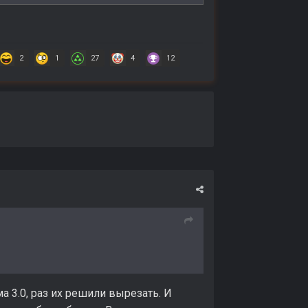
2
1
27
4
12
 3.0, раз их решили вырезать. И