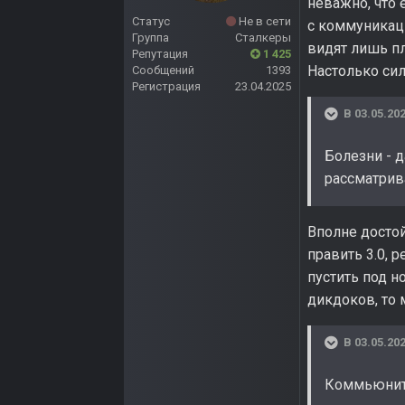
неважно, что 
Статус
Не в сети
с коммуникаци
Группа
Сталкеры
видят лишь пл
Репутация
1 425
Настолько сил
Сообщений
1393
Регистрация
23.04.2025
В 03.05.202
Болезни - д
рассматрив
Вполне достой
править 3.0, 
пустить под н
дикдоков, то
В 03.05.202
Коммьюнит