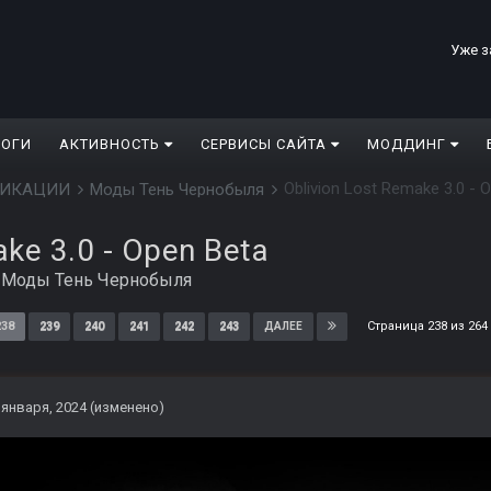
Уже з
ЛОГИ
АКТИВНОСТЬ
СЕРВИСЫ САЙТА
МОДДИНГ
Oblivion Lost Remake 3.0 - 
ДИФИКАЦИИ
Моды Тень Чернобыля
ake 3.0 - Open Beta
в
Моды Тень Чернобыля
Страница 238 из 26
238
239
240
241
242
243
ДАЛЕЕ
 января, 2024
(изменено)