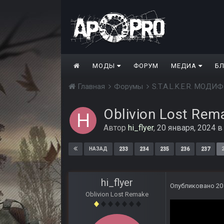
МОДЫ
ФОРУМ
МЕДИА
Б
Главная
Форумы
S.T.A.L.K.E.R. МО
Oblivion Lost Rem
Автор
hi_flyer
,
20 января, 2024
233
234
235
236
237
НАЗАД
hi_flyer
Опубликовано
20
Oblivion Lost Remake