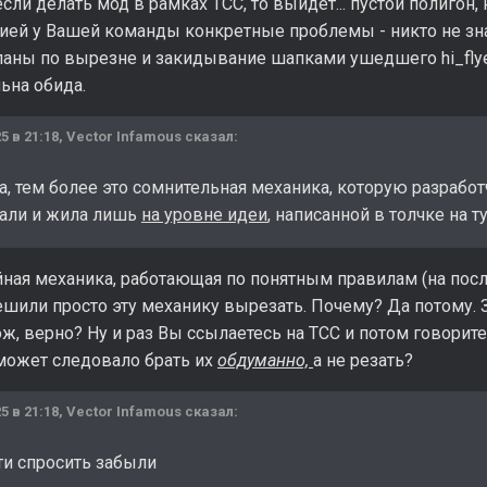
если делать мод в рамках ТСС, то выйдет... пустой полигон,
ей у Вашей команды конкретные проблемы - никто не знает,
аны по вырезне и закидывание шапками ушедшего hi_flyer 
ьна обида.
5 в 21:18,
Vector Infamous
сказал:
а, тем более это сомнительная механика, которую разрабо
али и жила лишь
на уровне идеи
, написанной в толчке на 
ная механика, работающая по понятным правилам (на после
решили просто эту механику вырезать. Почему? Да потому.
ож, верно? Ну и раз Вы ссылаетесь на ТСС и потом говорите
 может следовало брать их
обдуманно,
а не резать?
5 в 21:18,
Vector Infamous
сказал:
и спросить забыли