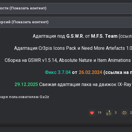
ости (Показать контент)
ерсий (Показать контент)
Адаптация под
G.S.W.R.
от
M.F.S. Team
(ссылк
Адаптация Cr3pis Icons Pack и Need More Artefacts 1.0
Сборка на GSWR v1.5.14, Absolute Nature и Item Animations
Фикс 3.7.04
от
26.02.2024
(ссылка на 
29.12.2025
Свежая адаптация пака на движок IX-Ray
варя
пользователем Ga2z
19
3
2