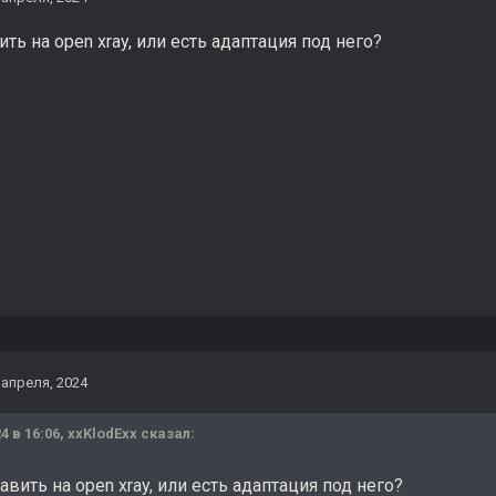
ть на open xray, или есть адаптация под него?
 апреля, 2024
4 в 16:06,
xxKlodExx
сказал:
вить на open xray, или есть адаптация под него?