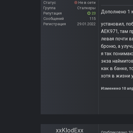
Статус
Не в сети
Группа
Сталкеры
Дополнено 1 м
Репутация
23
Сообщений
115
установил, по
Регистрация
29.01.2022
АЕК971, там п
левая почти в
броню, а улуч
я так понимаю
экза наймитов
как в банке, т
хотя в жизни 
Изменено
10 ап
xxKlodExx
Опубликовано
10