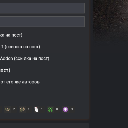
а на пост)
.1 (ссылка на пост)
 Addon (ссылка на пост)
пост)
 от его же авторов
2
1
1
8
3