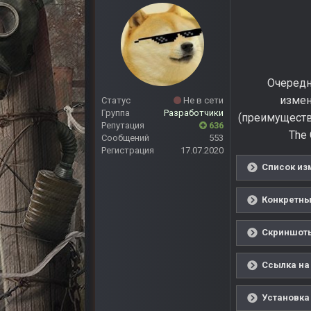
Очередн
измен
Статус
Не в сети
Группа
Разработчики
(преимуществ
Репутация
636
The 
Сообщений
553
Регистрация
17.07.2020
Список из
Конкретны
Скриншоты
Ссылка на
Установка 