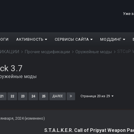
Уже з
ЛОГИ
АКТИВНОСТЬ
СЕРВИСЫ САЙТА
МОДДИНГ
STCoP W
ДИФИКАЦИИ
Прочие модификации
Оружейные моды
ck 3.7
ружейные моды
Страница 20 из 29
21
22
23
24
25
ДАЛЕЕ
 января, 2024
(изменено)
S.T.A.L.K.E.R. Call of Pripyat Weapon Pa