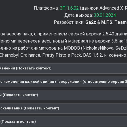
Платформа:
ЗП 1.6.02
(движок Advanced X-Ra
Дата выхода:
30.01.2024
Разработчики:
Ga2z
&
M.F.S. Team
ая версия пака, с применением свежей версии 2.5.40 движ
ениями перенесен весь новый материал из версии 3.6 на 
енно из работ аниматоров на MODDB (NickolasNikova, SeDz
Chernobyl Ordinance, Pretty Pistols Pack, BAS 1.5.2, и, коне
менений (Показать контент)
е изменения каждой единицы вооружения (относительно версии 3.5
 (Показать контент)
 скачивание (Показать контент)
(Показать контент)