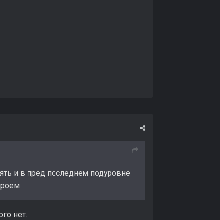
пять и в пред последнем подуровне
проем
ого нет.