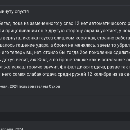
инуту спустя
бегал, пока из замеченного: у спас 12 нет автоматического 
ри прицеливании он в другую сторону экрана улетает, у н
ывернута...иконка гаусса слишком короткая, странно работ
шалось гашение удара, а броня не менялась. зачем то убра
 его теперь вщ нет. стоило бы тогда 2ое поколение сделат
 дохуя весит, аж 35кг, а по броне так же как и остальные 
от же калаш громче звучит. фн фал дикая отдача, разве так 
у него самая слабая отдача среди ружей 12 калибра из за св
реля, 2024
пользователем Сухой
 апреля, 2024