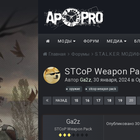
МОДЫ
ФОРУМ
МЕДИА
Б
Главная
Форумы
S.T.A.L.K.E.R. МО
STCoP Weapon Pa
Автор
Ga2z
,
30 января, 2024
в
О
оружие
stcop weapon pack
15
16
17
18
19
20
НАЗАД
Ga2z
Опубликовано
30
STCoP Weapon Pack