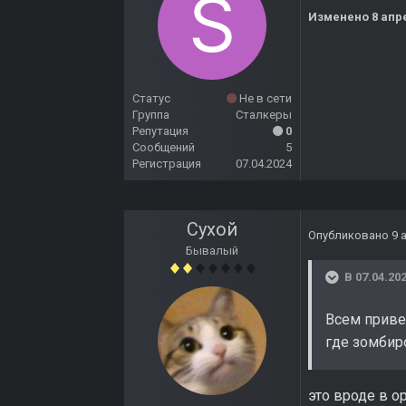
Изменено
8 апр
Статус
Не в сети
Группа
Сталкеры
Репутация
0
Сообщений
5
Регистрация
07.04.2024
Сухой
Опубликовано
9 
Бывалый
В 07.04.202
Всем приве
где зомбир
это вроде в о