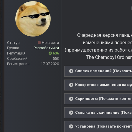
Очередная версия пака,
изменениями перенесе
Статус
Не в сети
Группа
Разработчики
(преимущественно из работ а
Репутация
636
The Chernobyl Ordina
Сообщений
553
Регистрация
17.07.2020
Список изменений (Показать
Конкретные изменения каждо
Скриншоты (Показать контен
Ссылка на скачивание (Пока
Установка (Показать контент