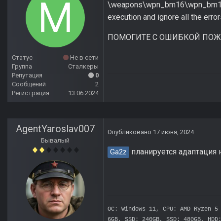
\weapons\wpn_bm16\wpn_bm16_fu
execution and ignore all the error
ПОМОГИТЕ С ОШИБКОЙ ПОЖ
Статус
Не в сети
Группа
Сталкеры
Репутация
0
Сообщений
2
Регистрация
13.06.2024
AgentYaroslav007
Опубликовано
17 июня, 2024
Бывалый
планируется адаптация н
Ga2z
OC: Windows 11, CPU: AMD Ryzen 5
6GB, SSD: 240GB, SSD: 480GB, HDD