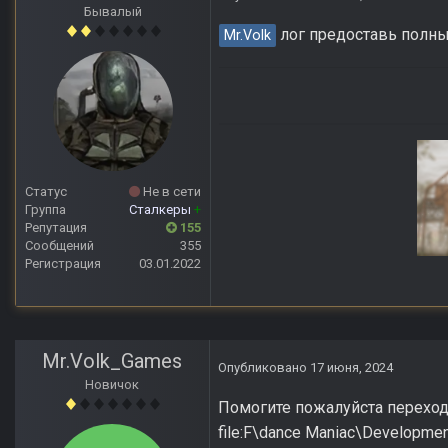
Бывалый
лог предоставь полн
Mr.Volk
Статус
Не в сети
Группа
Сталкеры
+
Репутация
155
Сообщений
355
Регистрация
03.01.2022
Anomaly Lost Zon
Mr.Volk_Games
Опубликовано
17 июня, 2024
Новичок
Помогите пожалуйста переходил 
file:F\dance Maniac\Development