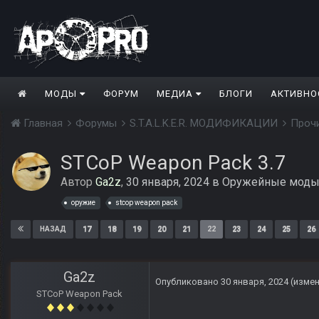
МОДЫ
ФОРУМ
МЕДИА
БЛОГИ
АКТИВНО
Главная
Форумы
S.T.A.L.K.E.R. МОДИФИКАЦИИ
Проч
STCoP Weapon Pack 3.7
Автор
Ga2z
,
30 января, 2024
в
Оружейные мод
оружие
stcop weapon pack
17
18
19
20
21
22
23
24
25
26
НАЗАД
Ga2z
Опубликовано
30 января, 2024
(изме
STCoP Weapon Pack