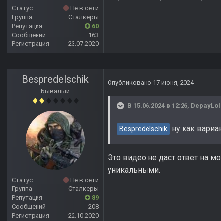
Статус
Не в сети
Группа
Сталкеры
Репутация
60
Сообщений
163
Регистрация
23.07.2020
Bespredelschik
Опубликовано
17 июня, 2024
Бывалый
В 15.06.2024 в 12:26,
DepayLol
ну как вариа
Bespredelschik
Это видео не даст ответ на м
уникальными.
Статус
Не в сети
Группа
Сталкеры
Репутация
89
Сообщений
208
Регистрация
22.10.2020