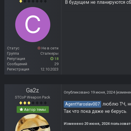
В будущем не планируются сб
Статус
Не в сети
Группа
Сталкеры
Репутация
18
Сообщений
29
Регистрация
12.10.2023
Ga2z
Опубликовано
19 июня, 2024
(измене
STCoP Weapon Pack
люблю ТЧ, но 
AgentYaroslav007
Автор темы
Так что пока даже не берусь.
Изменено
20 июня, 2024
пользоват