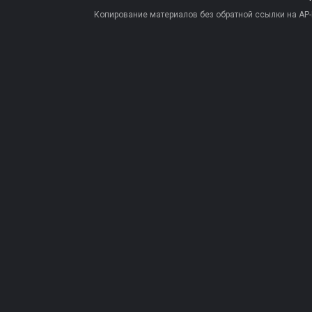
Копирование материалов без обратной ссылки на AP-PR