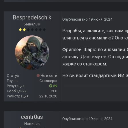
Bespredelschik
Опубликовано
19 июня, 2024
Бывалый
Разрабы, а скажите, как вам 
вляпаться в аномалию? Оно ко
Фриплей. Шарю по аномалии. С
аптечку. Даю ему её. Он подни
жарке со сталкером.
Не вывозит стандартный ИИ З
Статус
Не в сети
Группа
Сталкеры
Репутация
89
Сообщений
208
Регистрация
22.10.2020
centr0as
Опубликовано
19 июня, 2024
Новичок