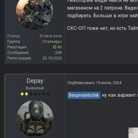
Некоторые виды найти не мог
магазином на 2 патрона. Виде
подбирать. Больше в игре найт
СКС-ОП тоже нет, но есть Тайп
Статус
Не в сети
Группа
Сталкеры
Репутация
89
Сообщений
208
Регистрация
22.10.2020
Depay
Опубликовано
15 июня, 2024
Бывалый
ну как вариант
Bespredelschik