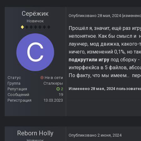
Серёжик
Опубликовано
28 мая, 2024
(изменен
Новичок
Прошёл я, значит, ещё раз игр
непонятное. Как бы смысл и н
лаунчер, мод движка, какого-то
ничего, изменений 0,1%, но та
подкрутили игру
под сборку -
интерфекйса в 5 файлов, абсо
По факту, что мы имеем... пер
Статус
Не в сети
Группа
Сталкеры
Изменено
28 мая, 2024
пользовате
Репутация
2
Сообщений
19
Регистрация
13.03.2023
Reborn Holly
Опубликовано
2 июня, 2024
Новичок