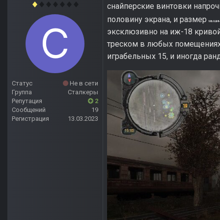
снайперские винтовки напро
половину экрана, и размер
мышин
эксклюзивно на иж-18 кривой b
треском в любых помещениях,
играбельных 15, и иногда ранд
Статус
Не в сети
Группа
Сталкеры
Репутация
2
Сообщений
19
Регистрация
13.03.2023