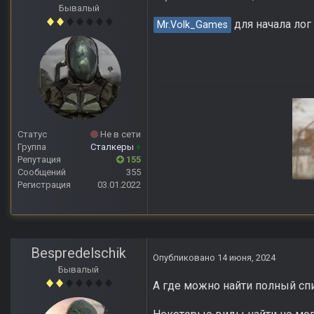
Бывалый
для начала лог
Mr.Volk_Games
Статус
Не в сети
Группа
Сталкеры
+
Репутация
155
Сообщений
355
Регистрация
03.01.2022
Anomaly Lost Zon
Bespredelschik
Опубликовано
14 июня, 2024
Бывалый
А где можно найти полный сп