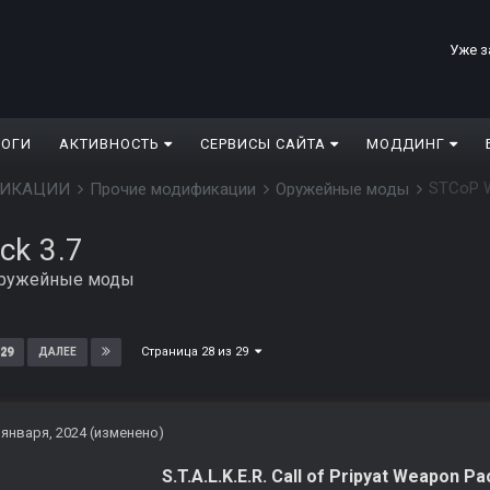
Уже з
ЛОГИ
АКТИВНОСТЬ
СЕРВИСЫ САЙТА
МОДДИНГ
STCoP W
ДИФИКАЦИИ
Прочие модификации
Оружейные моды
ck 3.7
ружейные моды
Страница 28 из 29
29
ДАЛЕЕ
 января, 2024
(изменено)
S.T.A.L.K.E.R. Call of Pripyat Weapon Pa