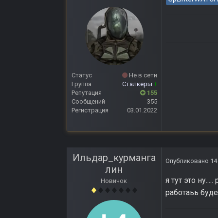
Статус
Не в сети
Группа
Сталкеры
+
Репутация
155
Сообщений
355
Регистрация
03.01.2022
Anomaly
Ильдар_курманга
Опубликовано
14
лин
я тут это ну..
Новичок
работаьь буде