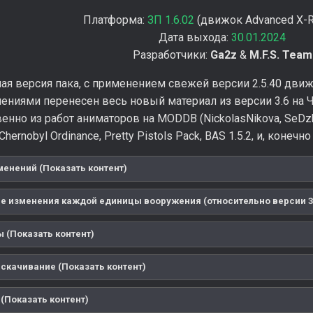
Платформа:
ЗП 1.6.02
(движок Advanced X-Ra
Дата выхода:
30.01.2024
Разработчики:
Ga2z
&
M.F.S. Team
ая версия пака, с применением свежей версии 2.5.40 движ
ениями перенесен весь новый материал из версии 3.6 на 
енно из работ аниматоров на MODDB (NickolasNikova, SeDz
Chernobyl Ordinance, Pretty Pistols Pack, BAS 1.5.2, и, коне
менений (Показать контент)
е изменения каждой единицы вооружения (относительно версии 3.5
 (Показать контент)
 скачивание (Показать контент)
(Показать контент)