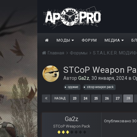
МОДЫ
ФОРУМ
МЕДИА
Б
Главная
Форумы
S.T.A.L.K.E.R. МО
STCoP Weapon Pa
Автор
Ga2z
,
30 января, 2024
в
О
оружие
stcop weapon pack
23
24
25
26
27
28
НАЗАД
Ga2z
Опубликовано
30
STCoP Weapon Pack