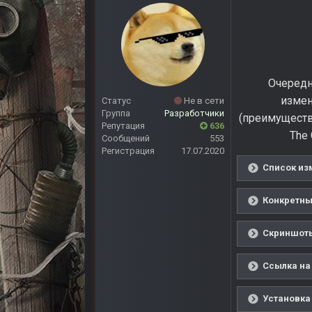
Очередн
измен
Статус
Не в сети
Группа
Разработчики
(преимуществ
Репутация
636
The 
Сообщений
553
Регистрация
17.07.2020
Список из
Конкретны
Скриншоты
Ссылка на
Установка 