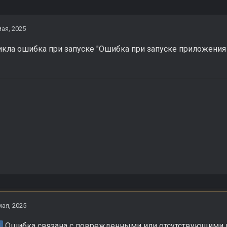
мая, 2025
икла ошибка при запуске "Ошибка при запуске приложения 
мая, 2025
Ошибка связана с поврежденными или отсутствующими ко
H