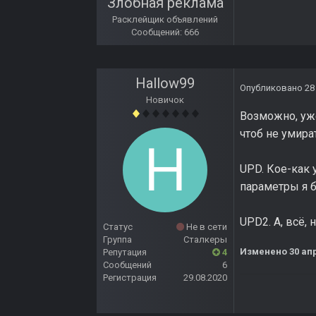
Злобная реклама
Расклейщик объявлений
Сообщений: 666
Hallow99
Опубликовано
28
Новичок
Возможно, уже
чтоб не умира
UPD. Кое-как 
параметры я б
UPD2. А, всё, 
Статус
Не в сети
Группа
Сталкеры
Изменено
30 ап
Репутация
4
Сообщений
6
Регистрация
29.08.2020