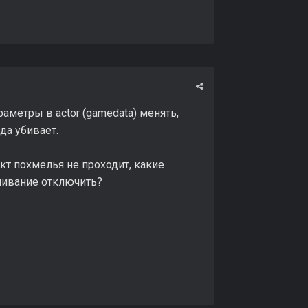
аметры в actor (gamedata) менять,
да убивает.
ект похмелья не проходит, какие
ачивание отключить?