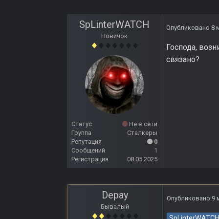
SpLinterWATCH
Опубликовано
8 
Новичок
Господа, возн
связано?
Статус
Не в сети
Группа
Сталкеры
Репутация
0
Сообщений
1
Регистрация
08.05.2025
Depay
Опубликовано
9 
Бывалый
SpLinterWATC