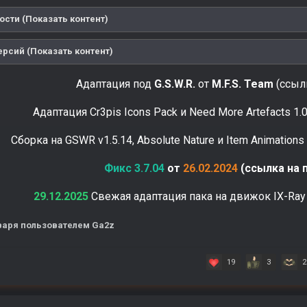
ости (Показать контент)
ерсий (Показать контент)
Адаптация под
G.S.W.R.
от
M.F.S. Team
(ссылк
Адаптация Cr3pis Icons Pack и Need More Artefacts 1.0
Сборка на GSWR v1.5.14, Absolute Nature и Item Animations
Фикс 3.7.04
от
26.02.2024
(ссылка на 
29.12.2025
Свежая адаптация пака на движок IX-Ray
варя
пользователем Ga2z
19
3
2