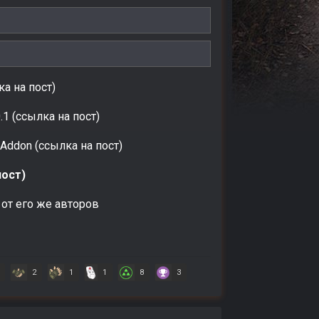
а на пост)
.1 (ссылка на пост)
 Addon (ссылка на пост)
пост)
 от его же авторов
2
1
1
8
3