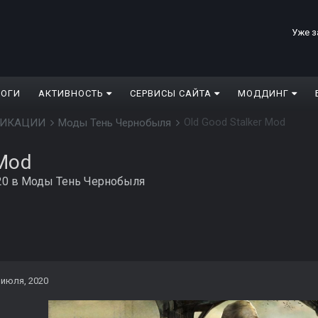
Уже з
ЛОГИ
АКТИВНОСТЬ
СЕРВИСЫ САЙТА
МОДДИНГ
Old Good Stalker Mod
ДИФИКАЦИИ
Моды Тень Чернобыля
 Mod
20
в
Моды Тень Чернобыля
 июля, 2020