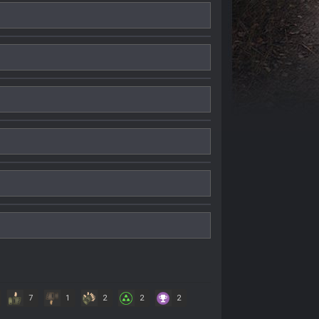
7
1
2
2
2