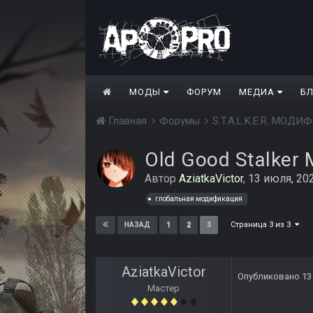
МОДЫ
ФОРУМ
МЕДИА
Б
Главная
Форумы
S.T.A.L.K.E.R. МО
Old Good Stalker
Автор
AziatkaVictor
,
13 июля, 20
глобальная модификация
Страница 3 из 3
1
2
3
НАЗАД
AziatkaVictor
Опубликовано
13
Мастер