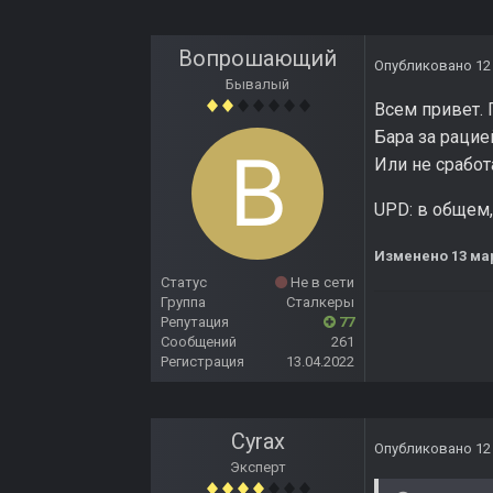
Вопрошающий
Опубликовано
12
Бывалый
Всем привет. 
Бара за рацие
Или не сработ
UPD: в общем,
Изменено
13 ма
Статус
Не в сети
Группа
Сталкеры
Репутация
77
Сообщений
261
Регистрация
13.04.2022
Cyrax
Опубликовано
12
Эксперт