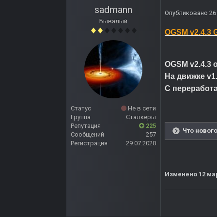
sadmann
Опубликовано
26
Бывалый
OGSM v2.4.3 
OGSM v2.4.3 
На движке v1.
С переработ
Статус
Не в сети
Группа
Сталкеры
Репутация
225
Что нового
Сообщений
257
Регистрация
29.07.2020
Изменено
12 ма