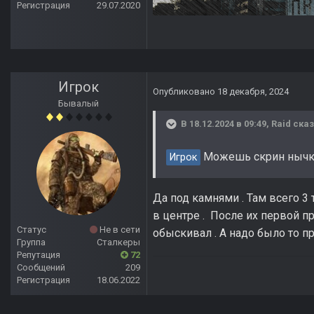
Регистрация
29.07.2020
Игрок
Опубликовано
18 декабря, 2024
Бывалый
В 18.12.2024 в 09:49,
Raid
сказ
Можешь скрин нычки с
Игрок
Да под камнями . Там всего 3
в центре . После их первой п
Статус
Не в сети
обыскивал . А надо было то пр
Группа
Сталкеры
Репутация
72
Сообщений
209
Регистрация
18.06.2022