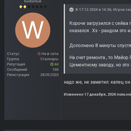
Бывалый
В 17.12.2024 в 14:36,
Игрок
ск
Короче загрузился с сейва 
оказался . Хз - рандом это 
Дополнено 8 минуты спуст
Статус
Не в сети
На счет ремонта , то Майор 
Группа
Сталкеры
Репутация
44
Цементному заводу, но это в
Сообщений
160
Регистрация
28.09.2020
надо же, не заметил. капец он
Изменено
17 декабря, 2024
пользо