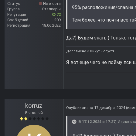
Статус
Не в сети
95% расположения/спавна за
Группа
Сталкеры
Репутация
72
Тем более, что почти все т
Сообщений
209
Регистрация
18.06.2022
Да?) Будем знать ) Только то
Дополнено 3 минуты спустя
Я вот ещё чего не пойму пси 
korruz
Опубликовано
17 декабря, 2024
(изм
Бывалый
В 17.12.2024 в 17:27,
Игрок
ск
Да?) Будем знать ) Только 