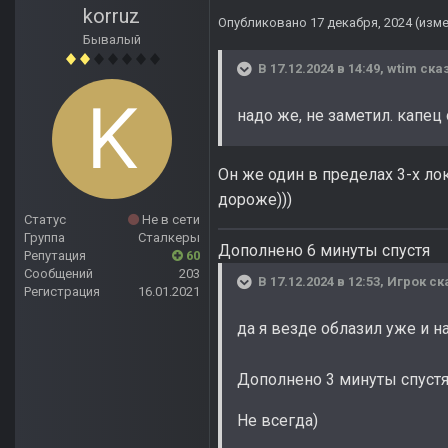
korruz
Опубликовано
17 декабря, 2024
(изм
Бывалый
В 17.12.2024 в 14:49,
wtim
сказ
надо же, не заметил. капец
Он же один в пределах 3-х ло
дороже)))
Статус
Не в сети
Группа
Сталкеры
Дополнено 6 минуты спустя
Репутация
60
Сообщений
203
В 17.12.2024 в 12:53,
Игрок
ск
Регистрация
16.01.2021
да я везде облазил уже и на
Дополнено 3 минуты спуст
Не всегда)