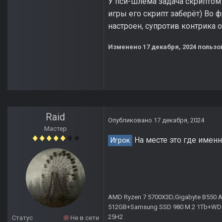
У пси-шлема задача скриптом 
игры его скрипт заберёт) Во ф
настроен, супротив контрика 
Изменено
17 декабря, 2024
пользо
Raid
Опубликовано
17 декабря, 2024
Мастер
На месте это где имен
Игрок
AMD Ryzen 7 5700X3D;Gigabyte B550 AO
512GB+Samsung SSD 980 M.2 1Tb+WD Ca
25H2
Статус
Не в сети