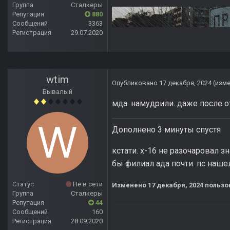
Группа
Сталкеры
Репутация
880
Сообщений
3363
Регистрация
29.07.2020
wtim
Опубликовано
17 декабря, 2024
(изм
Бывалый
мда. намудрили. даже после 
Дополнено 3 минуты спустя
кстати. х-16 не разочаровал 
бы филиал ада почти. пс наше
Статус
Не в сети
Изменено
17 декабря, 2024
пользо
Группа
Сталкеры
Репутация
44
Сообщений
160
Регистрация
28.09.2020