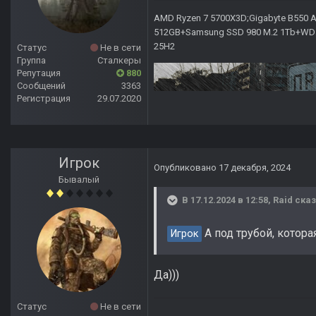
AMD Ryzen 7 5700X3D;Gigabyte B550 AO
512GB+Samsung SSD 980 M.2 1Tb+WD Ca
25H2
Статус
Не в сети
Группа
Сталкеры
Репутация
880
Сообщений
3363
Регистрация
29.07.2020
Игрок
Опубликовано
17 декабря, 2024
Бывалый
В 17.12.2024 в 12:58,
Raid
сказ
А под трубой, котора
Игрок
Да)))
Статус
Не в сети