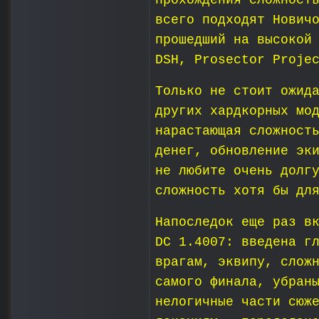
прохождения сложност
всего подходят Нович
прошедший на высокой
DSH, Prosector Proje
Только не стоит ожид
других хардкорных мо
нарастающая сложност
денег, обновление эк
не любите очень долг
сложность хотя бы дл
Напоследок еще раз в
DC 1.4007: введена г
врагам, эквипу, слож
самого финала, убран
нелогичные части сюж