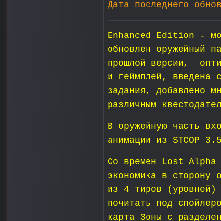
Дата последнего обно
Enhanced Edition - м
обновлен оружейный п
прошлой версии, опти
и геймплей, введена 
задания, добавлено м
различным квестодате
В оружейную часть вх
анимации из STCOP 3.
Со времен Lost Alpha
экономика в сторону 
из 4 тиров (уровней)
почитать под спойлер
карта Зоны с разделе