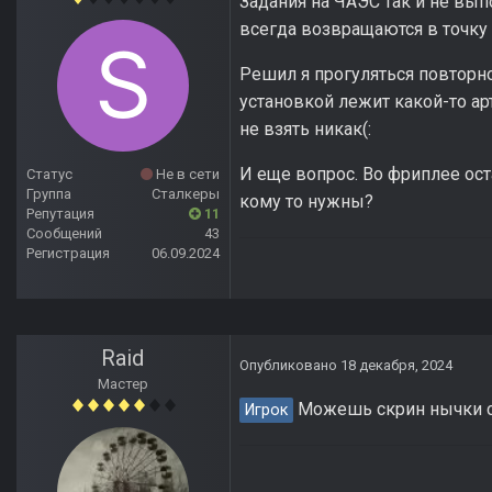
Задания на ЧАЭС так и не вып
всегда возвращаются в точку 
Решил я прогуляться повторно 
установкой лежит какой-то арт
не взять никак(:
И еще вопрос. Во фриплее ос
Статус
Не в сети
Группа
Сталкеры
кому то нужны?
Репутация
11
Сообщений
43
Регистрация
06.09.2024
Raid
Опубликовано
18 декабря, 2024
Мастер
Можешь скрин нычки сде
Игрок