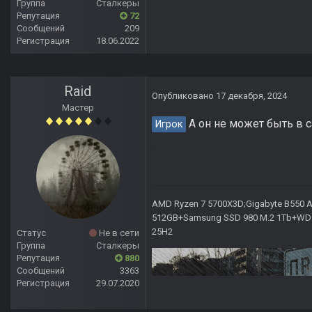
Группа
Сталкеры
Репутация
72
Сообщений
209
Регистрация
18.06.2022
Raid
Опубликовано
17 декабря, 2024
Мастер
А он не может быть в с
Игрок
AMD Ryzen 7 5700X3D;Gigabyte B550 AO
512GB+Samsung SSD 980 M.2 1Tb+WD Ca
25H2
Статус
Не в сети
Группа
Сталкеры
Репутация
880
Сообщений
3363
Регистрация
29.07.2020