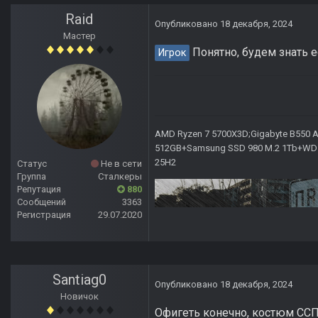
Raid
Опубликовано
18 декабря, 2024
Мастер
Понятно, будем знать е
Игрок
AMD Ryzen 7 5700X3D;Gigabyte B550 AO
512GB+Samsung SSD 980 M.2 1Tb+WD Ca
25H2
Статус
Не в сети
Группа
Сталкеры
Репутация
880
Сообщений
3363
Регистрация
29.07.2020
Santiag0
Опубликовано
18 декабря, 2024
Новичок
Офигеть конечно, костюм ССП