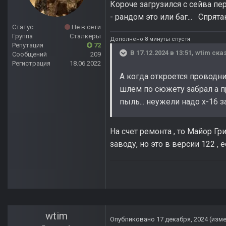
Короче загрузился с сейва пер
- рандом это или баг... Спрят
Статус
Не в сети
Группа
Сталкеры
Дополнено 8 минуты спустя
Репутация
72
В 17.12.2024 в 13:51,
wtim
сказ
Сообщений
209
Регистрация
18.06.2022
А когда откроется проводн
шлем по сюжету забрал а п
пыль... неужели надо х-16 
На счет ремонта , то Майор Гр
заводу, но это в версии 122 , е
wtim
Опубликовано
17 декабря, 2024
(изм