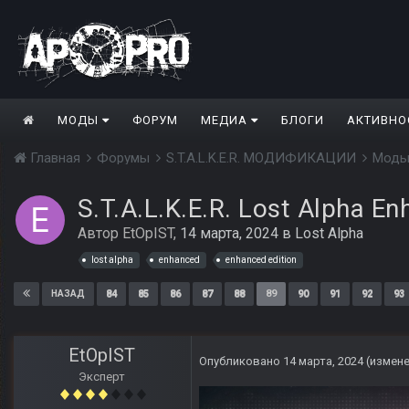
МОДЫ
ФОРУМ
МЕДИА
БЛОГИ
АКТИВНО
Главная
Форумы
S.T.A.L.K.E.R. МОДИФИКАЦИИ
Моды
S.T.A.L.K.E.R. Lost Alpha En
Автор
EtOpIST
,
14 марта, 2024
в
Lost Alpha
lost alpha
enhanced
enhanced edition
84
85
86
87
88
89
90
91
92
93
НАЗАД
EtOpIST
Опубликовано
14 марта, 2024
(измен
Эксперт