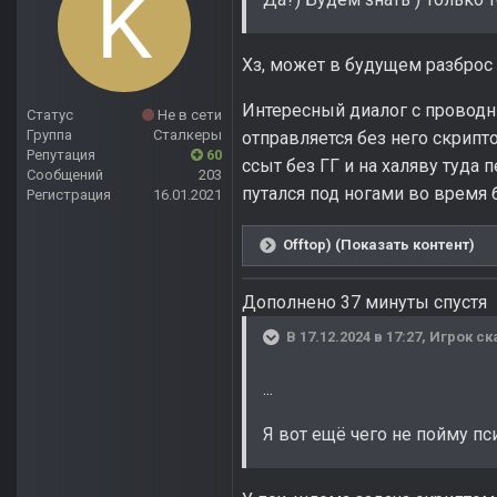
Хз, может в будущем разброс 
Интересный диалог с проводни
Статус
Не в сети
Группа
Сталкеры
отправляется без него скрипто
Репутация
60
ссыт без ГГ и на халяву туда п
Сообщений
203
путался под ногами во время
Регистрация
16.01.2021
Offtop) (Показать контент)
Дополнено 37 минуты спустя
В 17.12.2024 в 17:27,
Игрок
ск
...
Я вот ещё чего не пойму пс