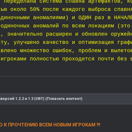
 переделана система спавна артефактов, к
тью около 50% после каждого выброса спавн
одиночными аномалиями) и ОДИН раз в НАЧАЛ
 одиночных аномалий по всем локациям (это
), значительно расширен и обновлен оружей
нту, улучшено качество и оптимизация граф
авлено множество ошибок, проблем и вылето
 игроками полностью проходится почти без 
версий 1.2.2 и 1.3 (ОБТ) (Показать контент)
 К ПРОЧТЕНИЮ ВСЕМ НОВЫМ ИГРОКАМ !!!