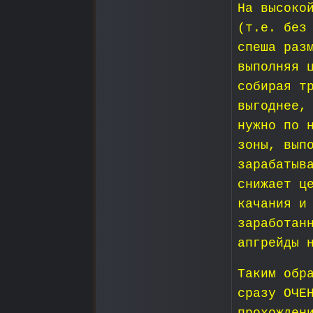
На высоко
(т.е. без
спеша раз
выполняя 
собирая т
выгоднее,
нужно по 
зоны, вып
зарабатыв
снижает ц
качания и
заработан
апгрейды 
Таким обр
сразу ОЧЕ