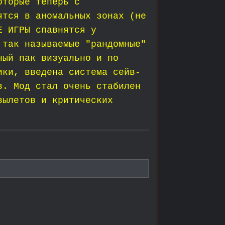
оторые теперь с
ятся в аномальных зонах (не
Е ИГРЫ спавнятся у
 так называемые "рандомные"
ный пак визуально и по
ики, введена система сейв-
в. Мод стал очень стабилен
вылетов и критических