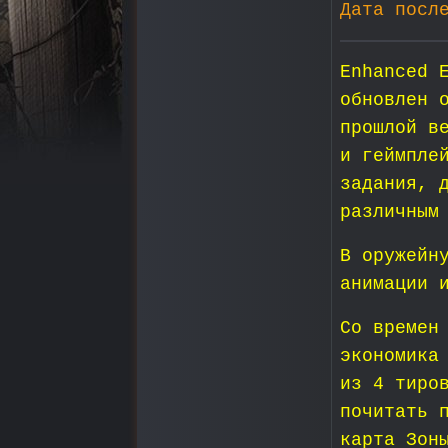
Дата посл
Enhanced 
обновлен 
прошлой в
и геймпле
задания, 
различным
В оружейн
анимации 
Со времен
экономика
из 4 тиро
почитать 
карта Зон