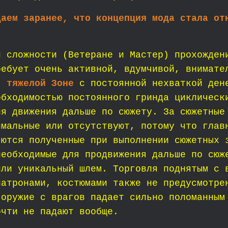
даем заранее, что концепция мода стала от
.
й сложности (Ветеране и Мастер) прохожден
ребует очень активной, вдумчивой, внимате
, тяжелой Зоне
с постоянной нехваткой дене
обходимостью постоянного гринда циклическ
ля движения дальше по сюжету. За сюжетные
имальные или отсутствуют, потому что глав
яются полученные при выполнении сюжетных 
необходимые для продвижения дальше по сюж
или уникальный шлем. Торговля поднятым с 
патронами, костюмами также не предусмотре
 оружие с врагов падает сильно поломанным
очти не падают вообще.