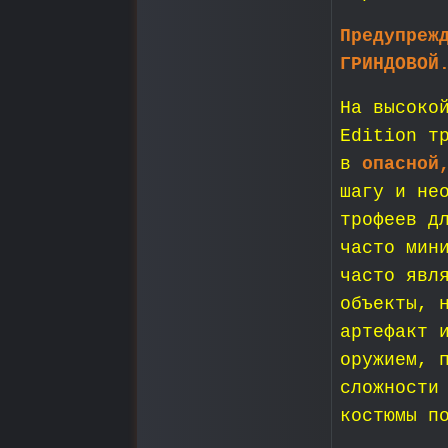
Предупреж
ГРИНДОВОЙ
На высоко
Edition т
в
опасной
шагу и не
трофеев д
часто мин
часто явл
объекты, 
артефакт 
оружием, 
сложности
костюмы п