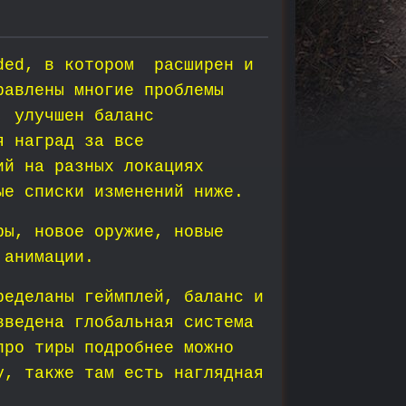
nded, в котором расширен и
равлены многие проблемы
, улучшен баланс
я наград за все
ий на разных локациях
ые списки изменений ниже.
ры, новое оружие, новые
 анимации.
ределаны геймплей, баланс и
введена глобальная система
про тиры подробнее можно
у, также там есть наглядная