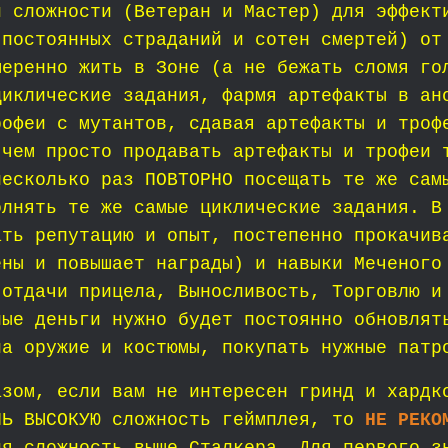
й сложности (Ветеран и Мастер) для эффект
 постоянных страданий и сотен смертей) от
меренно жить в Зоне (а не бежать сломя го
циклические задания, фармя артефакты в ан
рофеи с мутантов, сдавая артефакты и троф
 чем просто продавать артефакты и трофеи 
несколько раз ПОВТОРНО посещать те же сам
олнять те же самые циклические задания.
В
ать репутацию и опыт, постепенно прокачив
ены и повышает награды) и навыки Меченого
 отдачи прицела, Выносливость, Торговлю и
ные деньги нужно будет постоянно обновлят
на оружие и костюмы, покупать нужные патр
азом, если вам не интересен гринд и хардк
НЬ ВЫСОКУЮ сложность геймплея, то
НЕ РЕКО