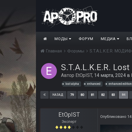
МОДЫ
ФОРУМ
МЕДИА
Б
Главная
Форумы
S.T.A.L.K.E.R. МО
S.T.A.L.K.E.R. Los
Автор
EtOpIST
,
14 марта, 2024
в
lost alpha
enhanced
enhanced edition
79
80
81
82
83
84
НАЗАД
EtOpIST
Опубликовано
14
Эксперт