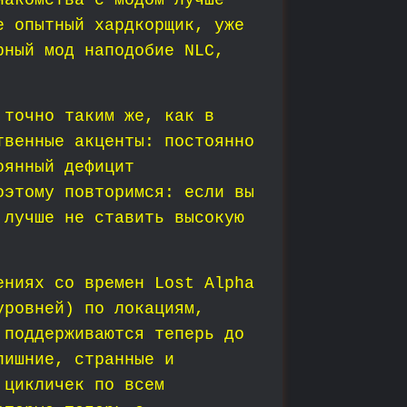
накомства с модом лучше
е опытный хардкорщик, уже
рный мод наподобие NLC,
 точно таким же, как в
твенные акценты: постоянно
оянный дефицит
оэтому повторимся: если вы
 лучше не ставить высокую
ениях со времен Lost Alpha
уровней) по локациям,
 поддерживаются теперь до
лишние, странные и
 цикличек по всем