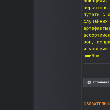
локациям,
вероятнос
путать с 
случайных
артефакты
ассортиме
зон, испр
и многими
ошибок.
Установка 
ОБЯЗАТЕЛЬНО