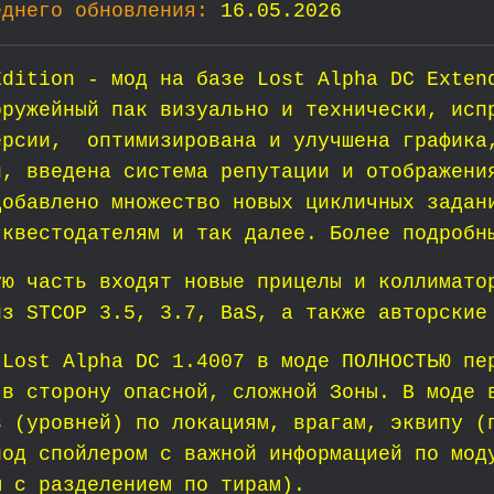
еднего обновления:
16.05.2026
Edition - мод на базе Lost Alpha DC Exte
оружейный пак визуально и технически, исп
ерсии, оптимизирована и улучшена графика
й, введена система репутации и отображени
добавлено множество новых цикличных задан
 квестодателям и так далее. Более подробн
ую часть входят новые прицелы и коллимато
из STCOP 3.5, 3.7, BaS, а также авторские
 Lost Alpha DC 1.4007 в моде ПОЛНОСТЬЮ пе
 в сторону опасной, сложной Зоны. В моде 
в (уровней) по локациям, врагам, эквипу (
под спойлером с важной информацией по мод
ы с разделением по тирам).