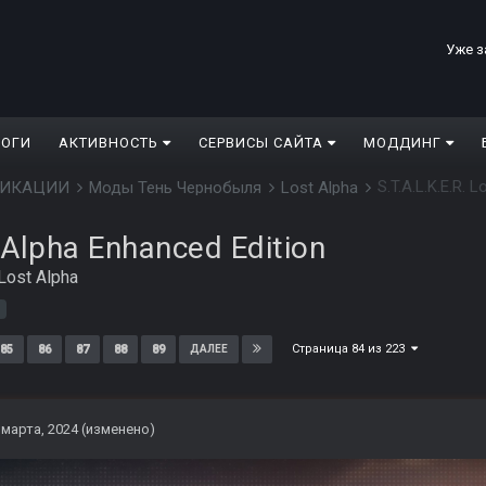
Уже з
ЛОГИ
АКТИВНОСТЬ
СЕРВИСЫ САЙТА
МОДДИНГ
S.T.A.L.K.E.R. 
ДИФИКАЦИИ
Моды Тень Чернобыля
Lost Alpha
t Alpha Enhanced Edition
Lost Alpha
Страница 84 из 223
85
86
87
88
89
ДАЛЕЕ
 марта, 2024
(изменено)