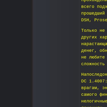
прохожден
всего под
прошедший
DSH, Pros
Только не
других ха
нарастающ
денег, об
не любите
сложность
Напоследо
DC 1.4007
врагам, э
самого фи
нелогичны