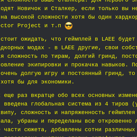
ия сложность выше Сталкера. Для первого з
ходят Новичок и Сталкер, если только вы н
 на высокой сложности хотя бы один хардко
ector Project и т.п
 стоит ожидать, что геймплей в LAEE будет
рдкорных модах - в LAEE другие, свои собс
ая сложность по тирам, долгий гринд, пост
новление экипировки и прокачка навыков. П
 очень долгую игру и постоянный гринд, то
 хотя бы для экономики.
к еще раз вкратце обо всех основных измен
: введена глобальная система из 4 тиров (
квипу, сложность и напряженность геймплея
нала, убраны и переделаны все откровенно 
е части сюжета, добавлены сотни различных