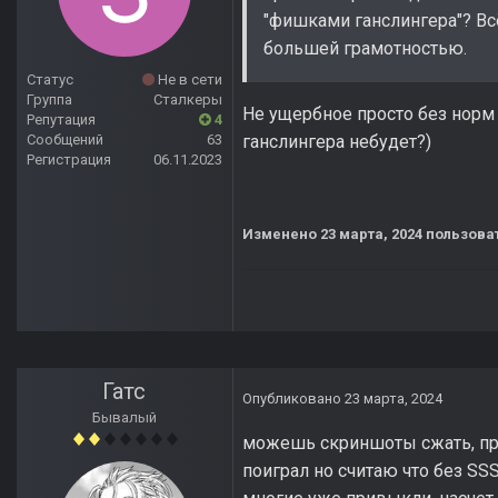
"фишками ганслингера"? Вс
большей грамотностью.
Статус
Не в сети
Группа
Сталкеры
Не ущербное просто без норм
Репутация
4
Сообщений
63
ганслингера небудет?)
Регистрация
06.11.2023
Изменено
23 марта, 2024
пользова
Гатс
Опубликовано
23 марта, 2024
Бывалый
можешь скриншоты сжать, про
поиграл но считаю что без SS