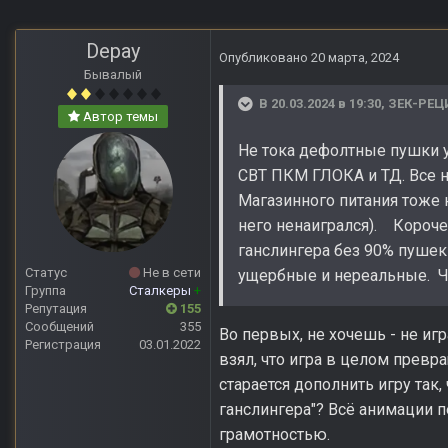
Depay
Опубликовано
20 марта, 2024
Бывалый
В 20.03.2024 в 19:30,
ЗЕК-РЕ
Автор темы
Не тока дефолтные пушки 
СВТ ПКМ ГЛОКА и ТД. Все 
Магазинного питания тоже 
него ненаигрался). Короче
ганслингера без 90% пуше
Статус
Не в сети
ущербные и нереальные. Ч
Группа
Сталкеры
+
Репутация
155
Сообщений
355
Во первых, не хочешь - не игр
Регистрация
03.01.2022
взял, что игра в целом превра
старается дополнить игру так
ганслингера"? Всё анимации п
грамотностью.