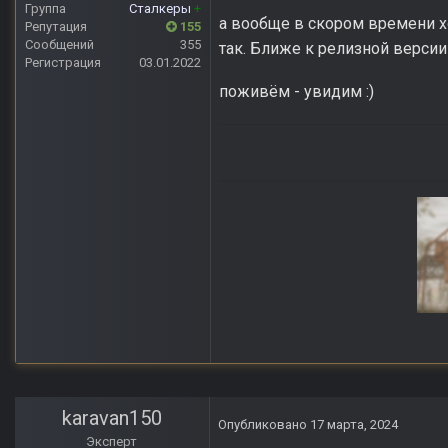
Группа
Сталкеры
+
а вообще в скором времени хо
Репутация
155
Сообщений
355
так. Ближе к релизной версии
Регистрация
03.01.2022
поживём - увидим
:)
Anomaly Lost Zon
karavan150
Опубликовано
17 марта, 2024
Эксперт