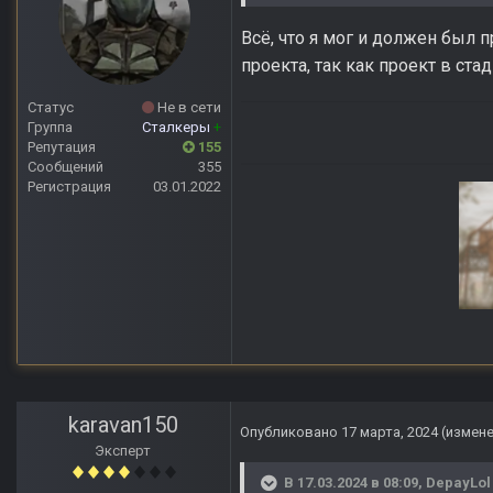
Всё, что я мог и должен был п
проекта, так как проект в ста
Статус
Не в сети
Группа
Сталкеры
+
Репутация
155
Сообщений
355
Регистрация
03.01.2022
Anomaly Lost Zon
karavan150
Опубликовано
17 марта, 2024
(измен
Эксперт
В 17.03.2024 в 08:09,
DepayLol