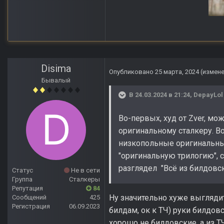
Anomaly Lost Zon
Disima
Опубликовано
25 марта, 2024
(измен
Бывалый
В 24.03.2024 в 21:24,
DepayLol
Во-первых, худ от Zver, мо
оригинальному сталкеру. В
низкопольные оригинальные
"оригинальную трилогию", с
разглядел "Всё из билдовск
Статус
Не в сети
Группа
Сталкеры
Репутация
84
Ну значительно хуже выглядит
Сообщений
425
Регистрация
06.09.2023
билдам, ок к ТЧ) руки билдовс
хорошо не билдовские, а из Т