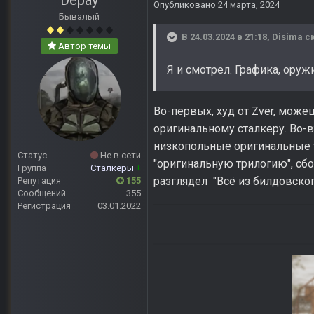
Depay
Опубликовано
24 марта, 2024
Бывалый
В 24.03.2024 в 21:18,
Disima
ск
Автор темы
Я и смотрел. Графика, оруж
Во-первых, худ от Zver, може
оригинальному сталкеру. Во-в
низкопольные оригинальные те
Статус
Не в сети
"оригинальную трилогию", сбо
Группа
Сталкеры
+
разглядел "Всё из билдовског
Репутация
155
Сообщений
355
Регистрация
03.01.2022