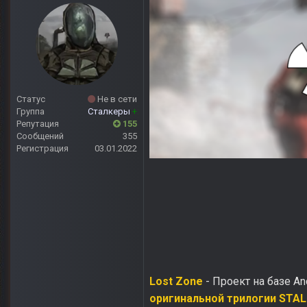
Статус
Не в сети
Группа
Сталкеры
+
Репутация
155
Сообщений
355
Регистрация
03.01.2022
Lost Zone
- Проект на базе A
оригинальной трилогии STA