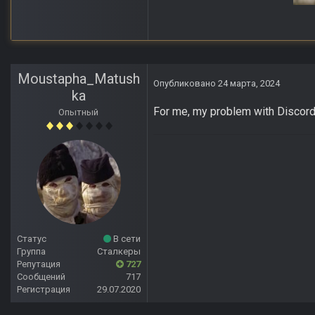
Anomaly Lost Zon
Moustapha_Matush
Опубликовано
24 марта, 2024
ka
For me, my problem with Discord i
Опытный
Статус
В сети
Группа
Сталкеры
Репутация
727
Сообщений
717
Регистрация
29.07.2020