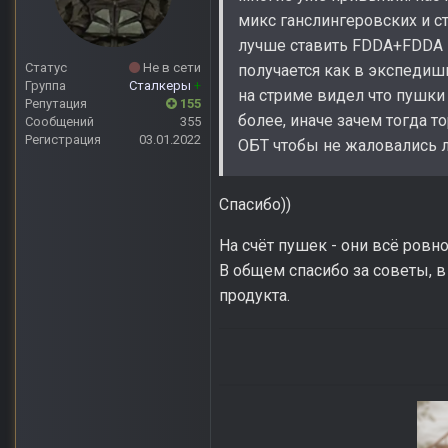
микс ганслингеровских и с
лучше ставить FDDA+FDDA E
Статус
Не в сети
получается как в экспедиши
Группа
Сталкеры
+
на стриме видел что пушки
Репутация
155
более, иначе зачем тогда т
Сообщений
355
Регистрация
03.01.2022
ОБТ чтобы не жаловались лю
Спасибо))
На счёт пушек - они всё ровно
В общем спасибо за советы, в
продукта.