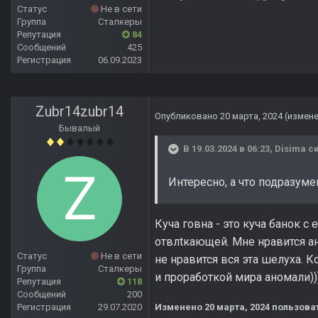
Статус
Не в сети
Группа
Сталкеры
Репутация
84
Сообщений
425
Регистрация
06.09.2023
Zubr14zubr14
Опубликовано
20 марта, 2024
(измен
Бывалый
В 19.03.2024 в 06:23,
Disima
ск
Интересно, а что подразуме
Куча говна - это куча банок 
отвлtкающей. Мне нравится ан
Статус
Не в сети
не нравится вся эта шелуха. 
Группа
Сталкеры
и проработкой мира аномали))
Репутация
118
Сообщений
200
Регистрация
29.07.2020
Изменено
20 марта, 2024
пользоват