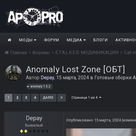
МОДЫ
ФОРУМ
МЕДИА
БЛОГИ
АКТИВНО
Главная
Форумы
S.T.A.L.K.E.R. МОДИФИКАЦИИ
Call 
Anomaly Lost Zone [ОБТ]
Автор
Depay
,
15 марта, 2024
в
Готовые сборки A
anomaly 1.5.2
Страница 1 из 4
1
2
3
4
ДАЛЕЕ
Depay
Опубликовано
15 марта, 2024
(измен
Бывалый