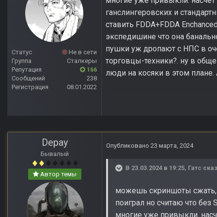
многие уже привыкли. насчет 
ганслингеровских и стандарт
ставить FDDA+FDDA Enchanced 
экспедишине что она банально 
пушки уж дропают с НПС в оче
Статус
Не в сети
торговцы-техники?. ну в обще
Группа
Сталкеры
Репутация
166
люди на косяки в этом плане. 
Сообщений
238
Регистрация
08.01.2022
Depay
Опубликовано
23 марта, 2024
Бывалый
В 23.03.2024 в 19:25,
Гатс
сказ
Автор темы
можешь скриншоты сжать, 
поиграл но считаю что без 
многие уже привыкли. насче