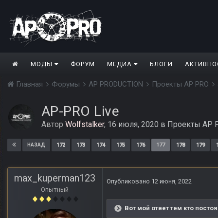
МОДЫ
ФОРУМ
МЕДИА
БЛОГИ
АКТИВНО
Главная
Форумы
AP PRODUCTION
Проекты AP PRO
AP-PRO Live
Автор
Wolfstalker
,
16 июля, 2020
в
Проекты AP 
172
173
174
175
176
177
178
179
НАЗАД
max_kuperman123
Опубликовано
12 июня, 2022
Опытный
Вот мой ответ тем кто постоя