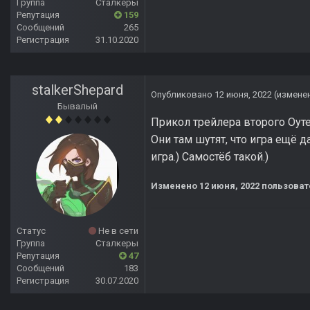
Группа
Сталкеры
Репутация
159
Сообщений
265
Регистрация
31.10.2020
stalkerShepard
Опубликовано
12 июня, 2022
(измене
Бывалый
Прикол трейлера второго Оуте
Они там шутят, что игра ещё д
игра.) Самостёб такой.)
Изменено
12 июня, 2022
пользоват
Статус
Не в сети
Группа
Сталкеры
Репутация
47
Сообщений
183
Регистрация
30.07.2020