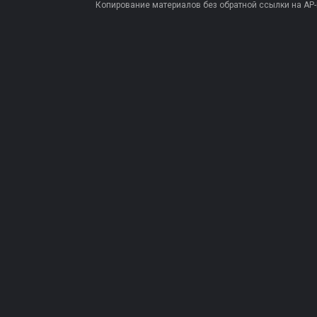
Копирование материалов без обратной ссылки на AP-PR