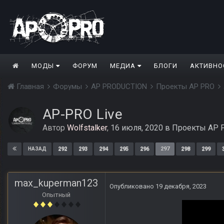
МОДЫ
ФОРУМ
МЕДИА
БЛОГИ
АКТИВНО
Главная
Форумы
AP PRODUCTION
Проекты AP PRO
AP-PRO Live
Автор
Wolfstalker
,
16 июля, 2020
в
Проекты AP 
292
293
294
295
296
297
298
299
НАЗАД
max_kuperman123
Опубликовано
19 декабря, 2023
Опытный