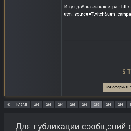
И тут добавлен как игра -
http
utm_source=Twitch&utm_campai
Как оформить 
292
293
294
295
296
297
298
299
НАЗАД
Для публикации сообщений с