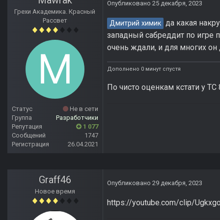
Mawrak
Опубликовано
25 декабря, 2023
Грехи Академика. Красный
Рассвет
да какая накру
Дмитрий химик
западный сабреддит по игре п
очень ждали, и для многих он
Дополнено 0 минут спустя
По чисто оценкам кстати у ТС 8
Статус
Не в сети
Группа
Разработчики
Репутация
1 077
Сообщений
1747
Регистрация
26.04.2021
Graff46
Опубликовано
29 декабря, 2023
Новое время
https://youtube.com/clip/Ug