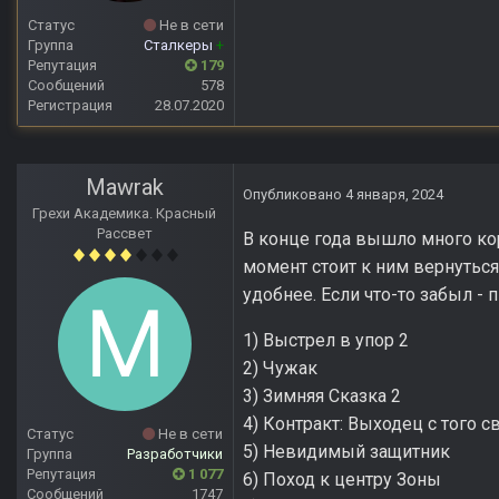
Статус
Не в сети
Группа
Сталкеры
+
Репутация
179
Сообщений
578
Регистрация
28.07.2020
Mawrak
Опубликовано
4 января, 2024
Грехи Академика. Красный
Рассвет
В конце года вышло много кор
момент стоит к ним вернуться,
удобнее. Если что-то забыл - 
1) Выстрел в упор 2
2) Чужак
3) Зимняя Сказка 2
4) Контракт: Выходец с того с
Статус
Не в сети
5) Невидимый защитник
Группа
Разработчики
Репутация
1 077
6) Поход к центру Зоны
Сообщений
1747