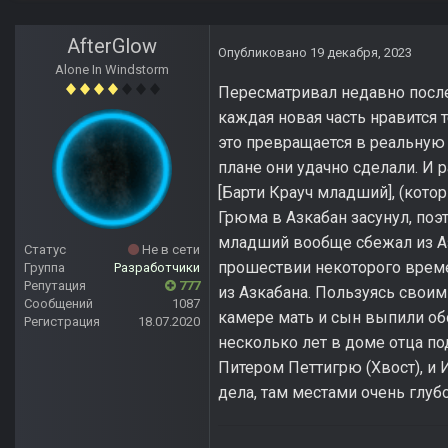
AfterGlow
Опубликовано
19 декабря, 2023
Alone In Windstorm
Пересматривал недавно послед
каждая новая часть нравится 
это превращается в реальную 
плане они удачно сделали. И 
[Барти Крауч младший], (кото
Грюма в Азкабан засунул, поэт
младший вообще сбежал из Азк
Статус
Не в сети
прошествии некоторого врем
Группа
Разработчики
Репутация
777
из Азкабана. Пользуясь свои
Сообщений
1087
камере мать и сын выпили о
Регистрация
18.07.2020
несколько лет в доме отца по
Питером Петтигрю (Хвост), и 
дела, там местами очень глуб