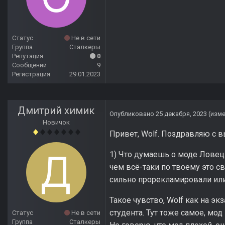
Статус
Не в сети
Группа
Сталкеры
Репутация
0
Сообщений
9
Регистрация
29.01.2023
Дмитрий химик
Опубликовано
25 декабря, 2023
(изм
Новичок
Привет, Wolf. Поздравляю с в
1) Что думаешь о моде Ловец с
чем всё-таки по твоему это св
сильно прорекламировали или 
Такое чувство, Wolf как на эк
студента. Тут тоже самое, мод
Статус
Не в сети
Группа
Сталкеры