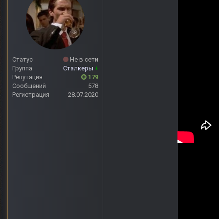
Статус
Не в сети
Группа
Сталкеры
+
Репутация
179
Сообщений
578
Регистрация
28.07.2020