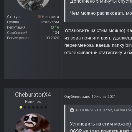
Дополнено 5 минуты спуст
Чем можно распаковать мо
Статус
Не в сети
Группа
Сталкеры
Репутация
16
Установить на стим можно) К
Сообщений
104
из зова припяти взят, удаляе
Регистрация
11.09.2020
переименовываешь папку bin_6
отслеживаешь статистику и б
CheburatorX4
Опубликовано
19 июня, 2021
Новичок
В 18.06.2021 в 07:52,
GeMaTo
Установить на стим можно)
OGSR из зова припяти взят