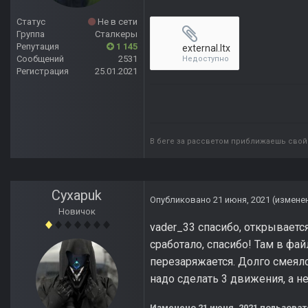
Статус
Не в сети
Группа
Сталкеры
Репутация
1 145
external.ltx
Сообщений
2531
Недоступно
Регистрация
25.01.2021
В беге за рассветом приближаешь свой 
Cyxapuk
Опубликовано
21 июня, 2021
(измене
Новичок
vader_33 спасибо, открывается
сработало, спасибо! Там в фай
перезаряжается. Долго смеялс
надо сделать 3 движения, а не
Изменено
21 июня, 2021
пользоват