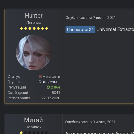
Hunter
Опубликовано
7 июня, 2021
Легенда
Universal Extracto
CheburatorX4
Статус
Не в сети
Группа
Сталкеры
+
Репутация
2 864
Сообщений
8041
Регистрация
22.07.2020
Митяй
Опубликовано
9 июня, 2021
Новичок
А я установил и всё работает