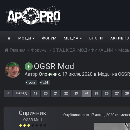
МОДЫ
ФОРУМ
МЕДИА
БЛОГИ
АКТИВНО
Главная
Форумы
S.T.A.L.K.E.R. МОДИФИКАЦИИ
Моды
OGSR Mod
Автор
Опричник
,
17 июля, 2020
в
Моды на OGSR 
ogsr
x64
19
20
21
22
23
24
25
26
27
28
НАЗАД
Опричник
Опубликовано
17 июля, 2020
(измене
OGSR Mod