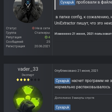
пробовали в файле "
Cyxapuk
в папке config, к сожалению, 
UniExtractor пишут, что это не
Статус
Не в сети
Группа
Сталкеры
Изменено
21 июня, 2021
пользоват
Репутация
4
Сообщений
25
Регистрация
20.06.2021
vader_33
Опубликовано
21 июня, 2021
Эксперт
насчет программ не зн
Cyxapuk
нормально распаковывалось
Дополнено 3 минуты спустя
Cyxapuk