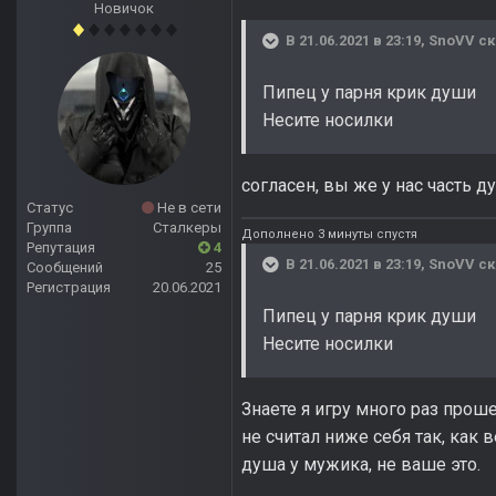
Новичок
В 21.06.2021 в 23:19,
SnoVV
ск
Пипец у парня крик души
Несите носилки
согласен, вы же у нас часть д
Статус
Не в сети
Группа
Сталкеры
Дополнено 3 минуты спустя
Репутация
4
В 21.06.2021 в 23:19,
SnoVV
ск
Сообщений
25
Регистрация
20.06.2021
Пипец у парня крик души
Несите носилки
Знаете я игру много раз прош
не считал ниже себя так, как в
душа у мужика, не ваше это.