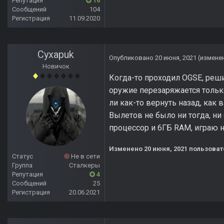
Репутация
16
Сообщений
104
Регистрация
11.09.2020
Cyxapuk
Опубликовано
20 июня, 2021
(измене
Новичок
Когда-то проходил OGSE, реши
оружие перезаряжается тольк
ли как-то вернуть назад, как
Вылетов не было ни тогда, ни 
процессор и 6ГБ RAM, играю 
Изменено
20 июня, 2021
пользоват
Статус
Не в сети
Группа
Сталкеры
Репутация
4
Сообщений
25
Регистрация
20.06.2021