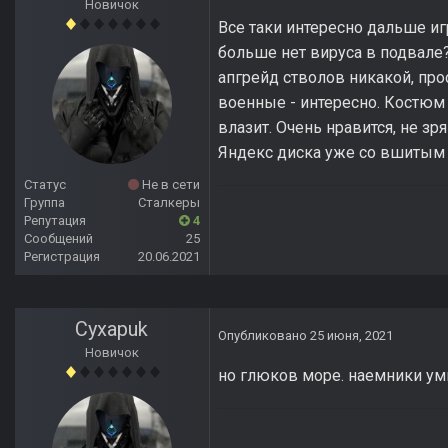
Новичок
Все таки интересно дальше иг
больше нет вируса в подвале? 
апгрейд стволов никакой, про
военные - интересно. Костюм 
влазит. Очень нравится, не зр
Яндекс диска уже со вшитым
Статус
Не в сети
Группа
Сталкеры
Репутация
4
Сообщений
25
Регистрация
20.06.2021
Cyxapuk
Опубликовано
25 июня, 2021
Новичок
но глюков море. наемники уми