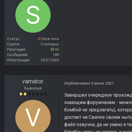
Статус
Не в сети
Группа
Сталкеры
Репутация
65
Сообщений
189
Регистрация
29.07.2020
vamator
Опубликовано
3 июня, 2021
Бывалый
Завершил очередное прохож
знающим форумчанам - можно
бомбой не предлагать), котор
достает на Свалке своим ныть
файл озвучки, да не умею я 
барабан игры из списка, и сн