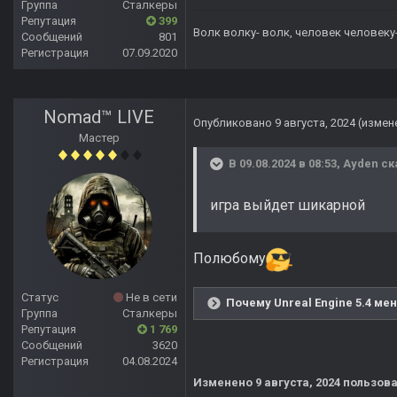
Группа
Сталкеры
Репутация
399
Волк волку- волк, человек человеку
Сообщений
801
Регистрация
07.09.2020
Nomad™ LIVE
Опубликовано
9 августа, 2024
(измен
Мастер
В 09.08.2024 в 08:53,
Ayden
ск
игра выйдет шикарной
Полюбому
Статус
Не в сети
Почему Unreal Engine 5.4 ме
Группа
Сталкеры
Репутация
1 769
Сообщений
3620
Регистрация
04.08.2024
Изменено
9 августа, 2024
пользова