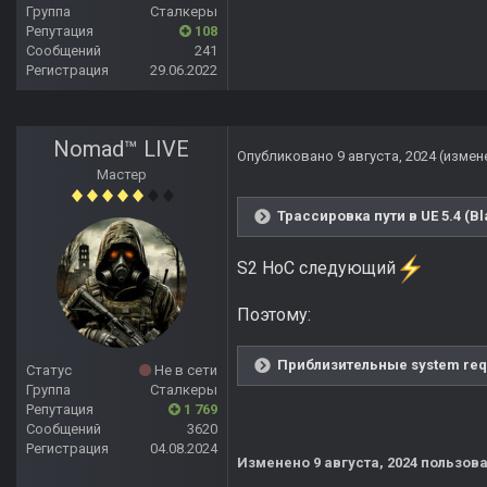
Группа
Сталкеры
Репутация
108
Сообщений
241
Регистрация
29.06.2022
Nomad™ LIVE
Опубликовано
9 августа, 2024
(измен
Мастер
Трассировка пути в UE 5.4 (B
S2 HoC следующий
Поэтому:
Приблизительные system requ
Статус
Не в сети
Группа
Сталкеры
Репутация
1 769
Сообщений
3620
Регистрация
04.08.2024
Изменено
9 августа, 2024
пользова