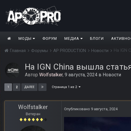
МОДЫ
ФОРУМ
МЕДИА
БЛОГИ
АКТИВНО
На IGN C
Главная
Форумы
AP PRODUCTION
Новости
На IGN China вышла статья 
Автор
Wolfstalker
,
9 августа, 2024
в
Новости
Страница 1 из 2
1
2
ДАЛЕЕ
Wolfstalker
Опубликовано
9 августа, 2024
Ветеран