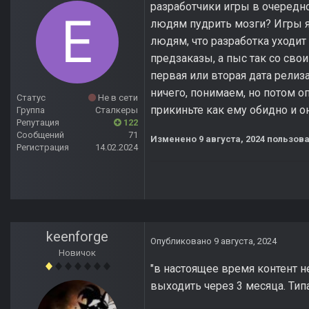
разработчики игры в очередной
людям пудрить мозги? Игры я
людям, что разработка уходит
предзаказы, а пыс так со сво
первая или вторая дата релиза
ничего, понимаем, но потом оп
Статус
Не в сети
прикиньте как ему обидно и он
Группа
Сталкеры
Репутация
122
Сообщений
71
Изменено
9 августа, 2024
пользова
Регистрация
14.02.2024
keenforge
Опубликовано
9 августа, 2024
Новичок
"в настоящее время контент не
выходить через 3 месяца. Типа