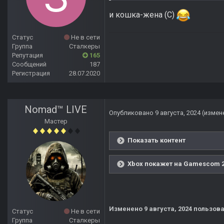
и кошка-жена (С)
Статус
Не в сети
Группа
Сталкеры
Репутация
165
Сообщений
187
Регистрация
28.07.2020
Nomad™ LIVE
Опубликовано
9 августа, 2024
(измен
Мастер
Показать контент
Xbox покажет на Gamescom 20
Изменено
9 августа, 2024
пользова
Статус
Не в сети
Группа
Сталкеры