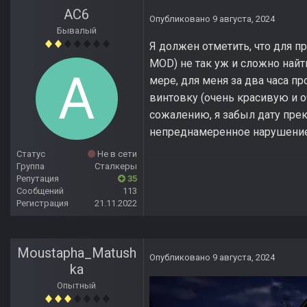
AC6
Опубликовано
9 августа, 2024
Бывалый
Я должен отметить, что для п
MOD) не так уж и сложно найт
мере, для меня за два часа п
винтовку (очень красивую и оч
сожалению, я забыл дату пре
непреднамеренное нарушение 
Статус
Не в сети
Группа
Сталкеры
Репутация
35
Сообщений
113
Регистрация
21.11.2022
Moustapha_Matush
Опубликовано
9 августа, 2024
ka
Опытный