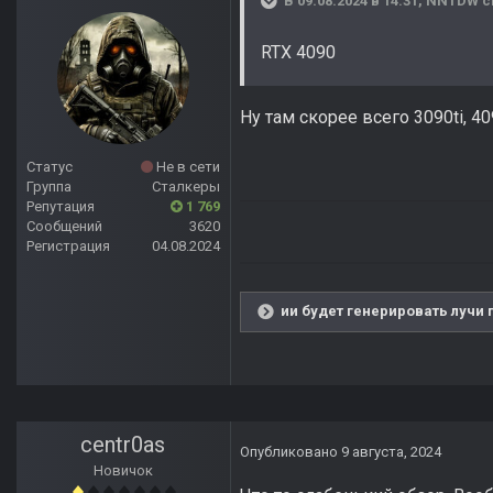
В 09.08.2024 в 14:31,
NNTDW
с
RTX 4090
Ну там скорее всего 3090ti, 
Статус
Не в сети
Группа
Сталкеры
Репутация
1 769
Сообщений
3620
Регистрация
04.08.2024
ии будет генерировать лучи 
centr0as
Опубликовано
9 августа, 2024
Новичок