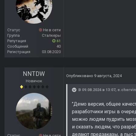
Статус
Не в сети
Группа
Сталкеры
Репутация
61
Сообщений
40
Регистрация
03.08.2020
NNTDW
Опубликовано
9 августа, 2024
Новичок
В 09.08.2024 в 13:07,
e.chervi
"Демо версия, общее качес
разработчики игры в очередн
можно людям пудрить мозги
и сказать людям, что разра
делают предзаказы, а пыс т
Статус
Не в сети