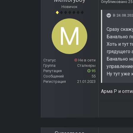
Опубликовано
25
Новичок
В 24.08.202
Сразу скаж
Банально п
Хоть и тут
грядущего 
Банально н
Статус
Не в сети
Группа
Сталкеры
управление
Репутация
95
Ну тут уже
Сообщений
55
Регистрация
21.01.2023
Арма Р и опти