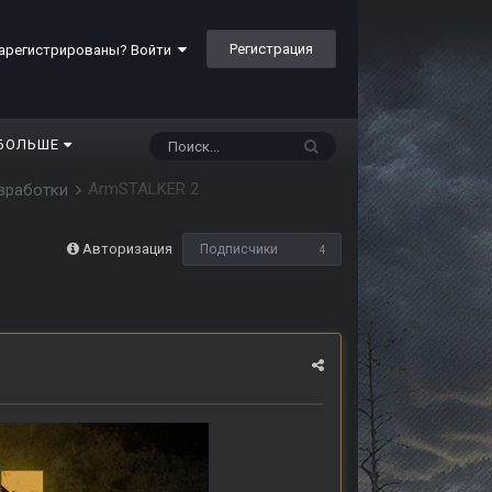
Регистрация
арегистрированы? Войти
БОЛЬШЕ
ArmSTALKER 2
азработки
Авторизация
Подписчики
4