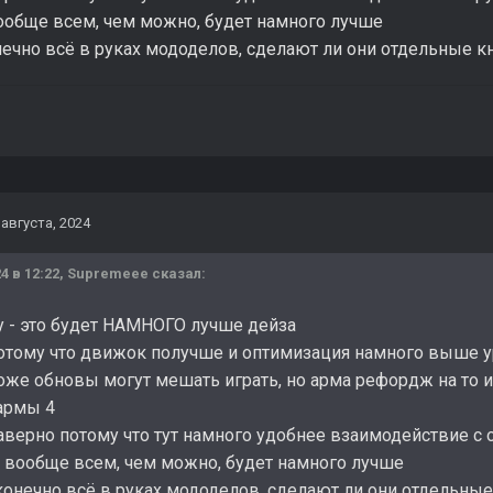
ообще всем, чем можно, будет намного лучше
нечно всё в руках мододелов, сделают ли они отдельные 
 августа, 2024
4 в 12:22,
Supremeee
сказал:
у - это будет НАМНОГО лучше дейза
отому что движок получше и оптимизация намного выше
 тоже обновы могут мешать играть, но арма рефордж на то
армы 4
аверно потому что тут намного удобнее взаимодействие с 
 вообще всем, чем можно, будет намного лучше
 конечно всё в руках мододелов, сделают ли они отдельны