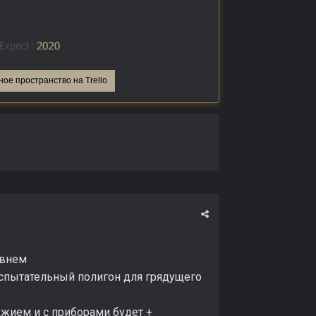
ное пространство на Trello
овнем
Испытательный полигон для грядущего
ужием и с приборами будет +