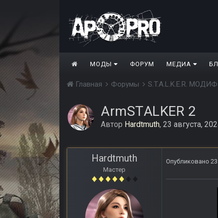
МОДЫ
ФОРУМ
МЕДИА
Б
Главная
Форумы
S.T.A.L.K.E.R. МО
ArmSTALKER 2
Автор
Hardtmuth
,
23 августа, 20
Hardtmuth
Опубликовано
23
Мастер