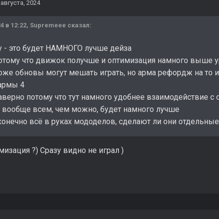
 августа, 2024
4 в 12:22,
Supremeee
сказал:
у - это будет НАМНОГО лучше дейза
отому что движок получше и оптимизация намного выше
 тоже обновы могут мешать играть, но арма рефордж на то
армы 4
аверно потому что тут намного удобнее взаимодействие с 
 вообще всем, чем можно, будет намного лучше
 конечно всё в руках мододелов, сделают ли они отдельны
мизация ?) Сразу видно не играл )