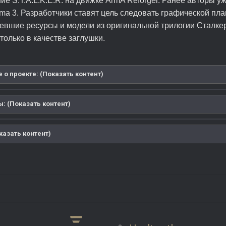
ие S.T.A.L.K.E.R. на движке ArmA Reforger. Ранее авторы у
a 3. Разработчики ставят цель следовать графической пла
евшие ресурсы и модели из оригинальной трилогии Сталкер
только в качестве заглушки.
 о проекте: (Показать контент)
: (Показать контент)
казать контент)