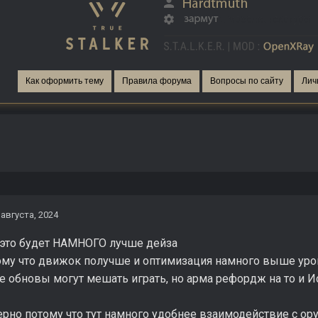
Как оформить тему
Правила форума
Вопросы по сайту
Лич
 августа, 2024
- это будет НАМНОГО лучше дейза
ому что движок получше и оптимизация намного выше ур
же обновы могут мешать играть, но арма рефордж на то и 
рно потому что тут намного удобнее взаимодействие с ор