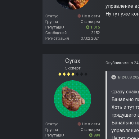
управление в
Ну тут уже ко
Статус
Не в сети
Группа
Сталкеры
Репутация
1 015
Сообщений
2152
Регистрация
07.02.2021
Cyrax
Опубликовано
24
Эксперт
В 24.08.202
Сразу скаж
Банально п
Хоть и тут
грядущего 
Банально н
Статус
Не в сети
Группа
Сталкеры
управление
Репутация
884
Ну тут уже