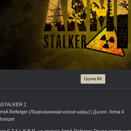
Группа ВК
STALKER 2
rmA Reforger
(Лицензионная копия игры)
|
Далее
: Arma 4
omzet