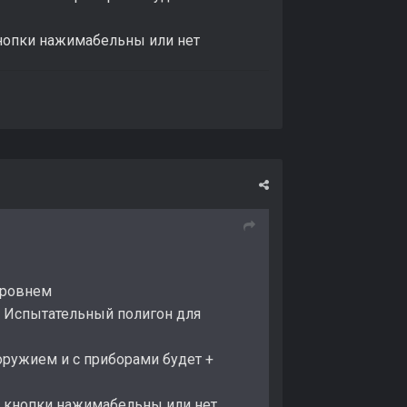
кнопки нажимабельны или нет
 уровнем
 и Испытательный полигон для
оружием и с приборами будет +
е кнопки нажимабельны или нет