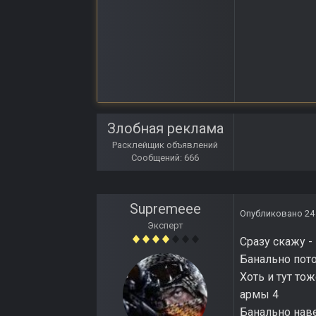
Злобная реклама
Расклейщик объявлений
Сообщений: 666
Supremeee
Опубликовано
24
Эксперт
Сразу скажу 
Банально пот
Хоть и тут то
армы 4
Банально наве