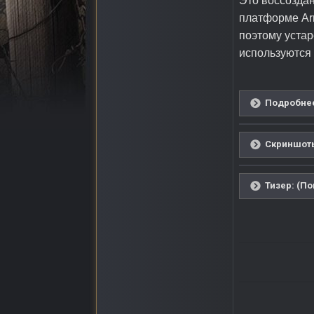
Это воссоздан
платформе Arm
поэтому устар
используются 
Подробнее
Скриншоты
Тизер: (По