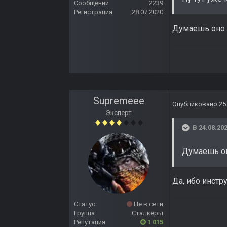
Сообщений
2239
Регистрация
28.07.2020
Думаешь оно 
Supremeee
Опубликовано
25
Эксперт
В 24.08.202
Думаешь он
Да, ибо инст
Статус
Не в сети
Группа
Сталкеры
Репутация
1 015