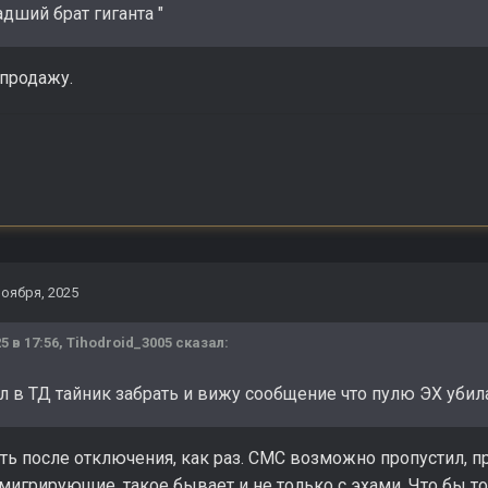
дший брат гиганта "
 продажу.
ноября, 2025
5 в 17:56,
Tihodroid_3005
сказал:
л в ТД тайник забрать и вижу сообщение что пулю ЭХ убила
ть после отключения, как раз. СМС возможно пропустил, пр
игрирующие, такое бывает и не только с эхами. Что бы точ