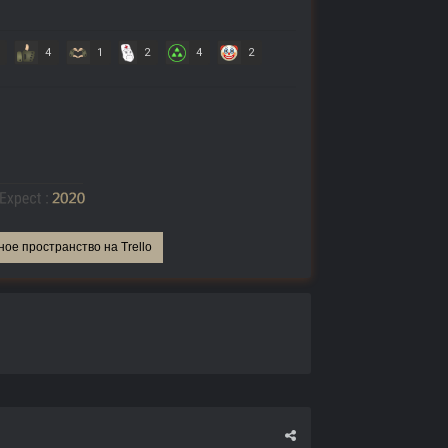
4
1
2
4
2
ное пространство на Trello