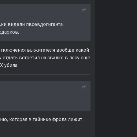
овки видели пвсевдогиганта,
подарков.
е отключения выжигателя вообще какой
ку отдать встретил на свалке в лесу ещё
Х убила.
мню, которая в тайнике фрола лежит