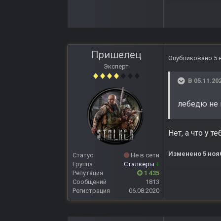
Пришелец
Опубликовано
5 
Эксперт
В 05.11.20
лебедю не 
Нет, а что у 
Изменено
5 ноя
Статус
Не в сети
Группа
Сталкеры
+
Репутация
1 435
Сообщений
1813
Регистрация
06.08.2020