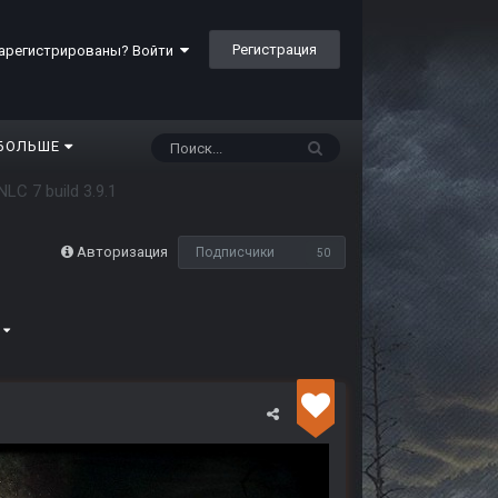
Регистрация
арегистрированы? Войти
БОЛЬШЕ
NLC 7 build 3.9.1
Авторизация
Подписчики
50
5