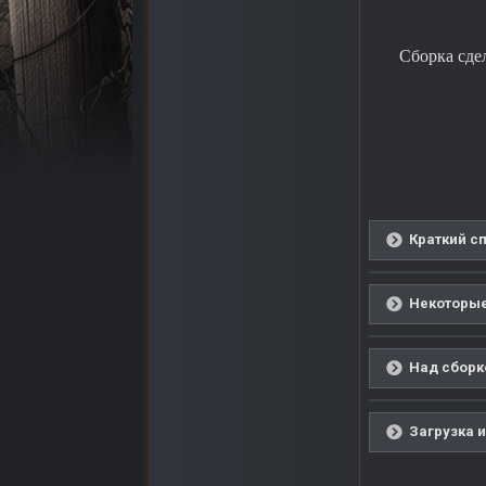
Сборка сде
Краткий с
Некоторые
Над сборко
Загрузка и