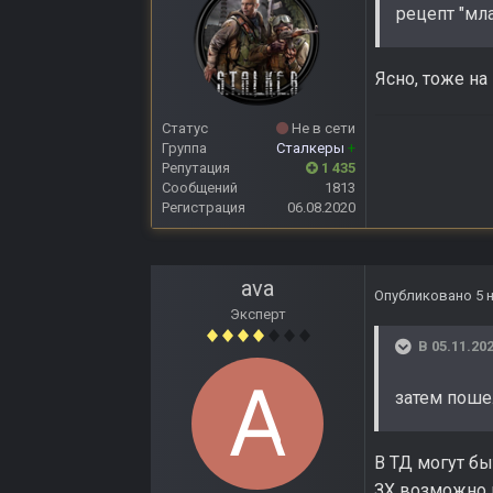
рецепт "мла
Ясно, тоже на
Статус
Не в сети
Группа
Сталкеры
+
Репутация
1 435
Сообщений
1813
Регистрация
06.08.2020
ava
Опубликовано
5 
Эксперт
В 05.11.202
затем поше
В ТД могут бы
ЗХ возможно м