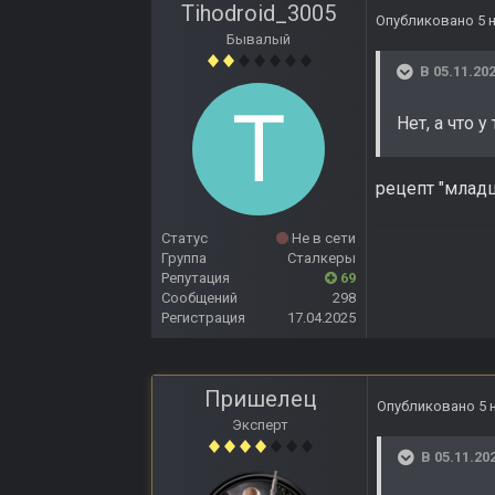
Tihodroid_3005
Опубликовано
5 
Бывалый
В 05.11.202
Нет, а что 
рецепт "младш
Статус
Не в сети
Группа
Сталкеры
Репутация
69
Сообщений
298
Регистрация
17.04.2025
Пришелец
Опубликовано
5 
Эксперт
В 05.11.20