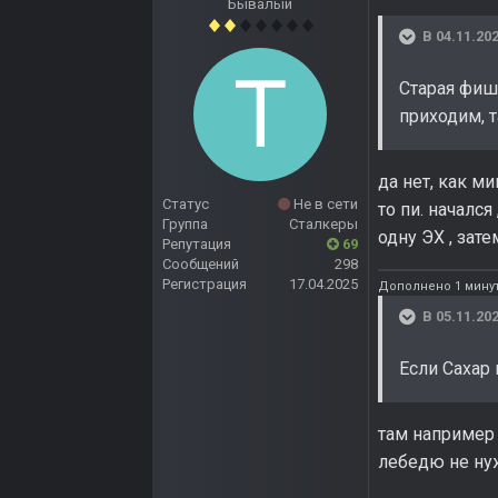
Бывалый
В 04.11.202
Старая фишк
приходим, т
да нет, как м
Статус
Не в сети
то пи. началс
Группа
Сталкеры
одну ЭХ , зат
Репутация
69
Сообщений
298
Регистрация
17.04.2025
Дополнено 1 минут
В 05.11.202
Если Сахар н
там например 
лебедю не нуж