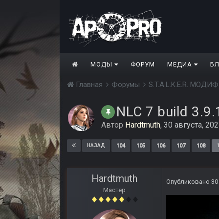
МОДЫ
ФОРУМ
МЕДИА
Б
Главная
Форумы
S.T.A.L.K.E.R. МО
NLC 7 build 3.9.
Автор
Hardtmuth
,
30 августа, 20
104
105
106
107
108
НАЗАД
Hardtmuth
Опубликовано
30
Мастер