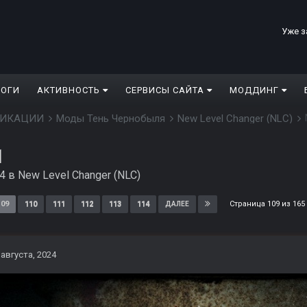
Уже з
ЛОГИ
АКТИВНОСТЬ
СЕРВИСЫ САЙТА
МОДДИНГ
ДИФИКАЦИИ
Моды Тень Чернобыля
New Level Changer (NLC)
1
24
в
New Level Changer (NLC)
Страница 109 из 16
109
110
111
112
113
114
ДАЛЕЕ
 августа, 2024