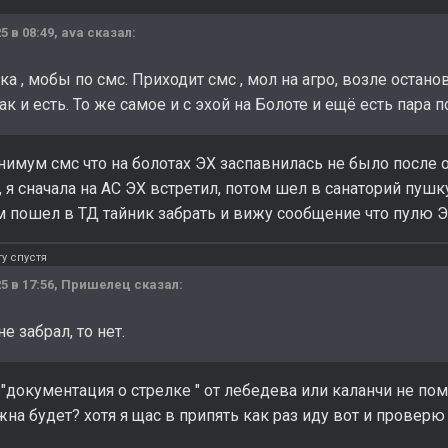
5 в 08:49,
ava
сказал:
а , мобы по смс. Приходит смс , мол на агро, возле остан
ак и есть. То же самое и с эхой на Болоте и ещё есть пара 
инимум смс что на болотах ЭХ заспавнилась не было посл
я , я сначала на АС ЭХ встретил, потом шел в санаторий пуш
ем пошел в ТД тайник забрать и вижу сообщение что пулю Э
у спустя
5 в 17:56,
Пришелец
сказал:
е забрал, то нет.
"документация о стрелке " от лебедева или каланчи не по
на будет? хотя я щас в припять как раз иду вот и проверю