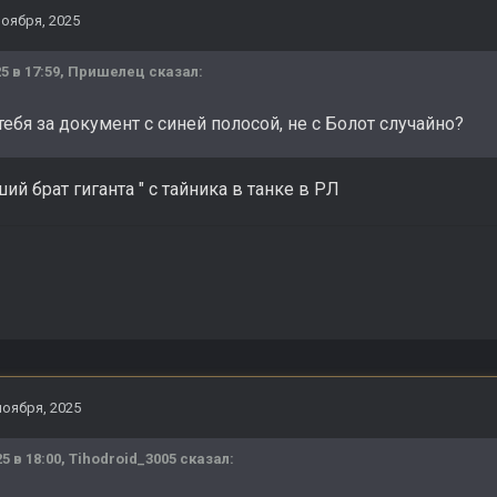
ноября, 2025
5 в 17:59,
Пришелец
сказал:
у тебя за документ с синей полосой, не с Болот случайно?
ий брат гиганта " с тайника в танке в РЛ
ноября, 2025
25 в 18:00,
Tihodroid_3005
сказал: