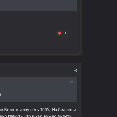
1
.
о Болото и эху есть 100%. На Свалке и
но глянуть, что и как, нужно видеть