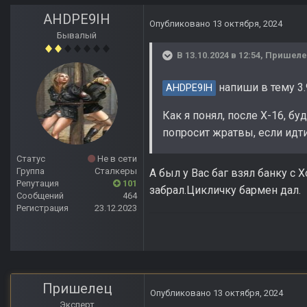
AHDPE9IH
Опубликовано
13 октября, 2024
Бывалый
В 13.10.2024 в 12:54,
Пришел
напиши в тему 3.9
AHDPE9IH
Как я понял, после Х-16, бу
попросит жратвы, если идти
Статус
Не в сети
Группа
Сталкеры
А был у Вас баг взял банку с 
Репутация
101
забрал.Цикличку бармен дал.
Сообщений
464
Регистрация
23.12.2023
Пришелец
Опубликовано
13 октября, 2024
Эксперт