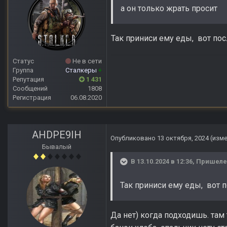
а он только жрать просит
Так приниси ему еды, вот пос
Статус
Не в сети
Группа
Сталкеры
+
Репутация
1 431
Сообщений
1808
Регистрация
06.08.2020
AHDPE9IH
Опубликовано
13 октября, 2024
(изм
Бывалый
В 13.10.2024 в 12:36,
Пришел
Так приниси ему еды, вот п
Да нет) когда подходишь. там 