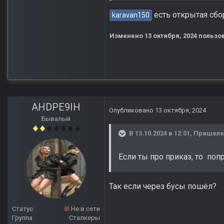
есть открытая сбо
karavan150
Изменено
13 октября, 2024
пользо
AHDPE9IH
Опубликовано
13 октября, 2024
Бывалый
В 13.10.2024 в 12:01,
Пришел
Если ты про приказ, то поп
Так если через бусы пошёл?
Статус
Не в сети
Группа
Сталкеры