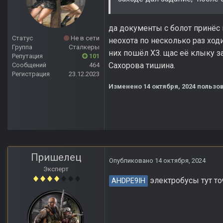
да документы с болот принёс 
Статус
Не в сети
неохота по несколько раз ходи
Группа
Сталкеры
них пошёл ХЗ. щас её клыку з
Репутация
101
Сахорова тишина.
Сообщений
464
Регистрация
23.12.2023
Изменено
14 октября, 2024
пользов
Пришелец
Опубликовано
14 октября, 2024
Эксперт
электробусы тут то
AHDPE9IH