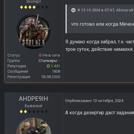
Эксперт
В 13.10.2024 в 07:47,
Abmarak
что готово или когда Мече
Я думаю когда забрал, т.к. ч
трое суток, действие намазки.
Статус
Не в сети
Группа
Сталкеры
+
Репутация
1 431
Сообщений
1808
Регистрация
06.08.2020
AHDPE9IH
Опубликовано
13 октября, 2024
Бывалый
А когда дезертир даст задани