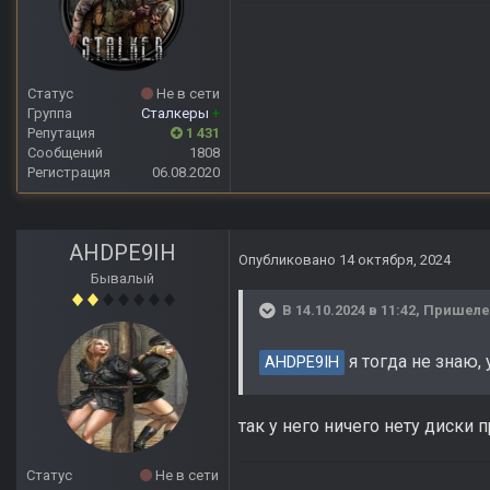
Статус
Не в сети
Группа
Сталкеры
+
Репутация
1 431
Сообщений
1808
Регистрация
06.08.2020
AHDPE9IH
Опубликовано
14 октября, 2024
Бывалый
В 14.10.2024 в 11:42,
Пришел
я тогда не знаю,
AHDPE9IH
так у него ничего нету диски 
Статус
Не в сети