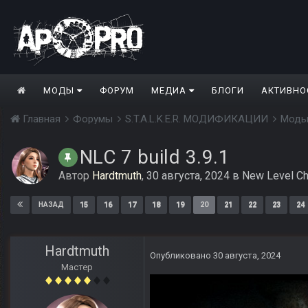
МОДЫ
ФОРУМ
МЕДИА
БЛОГИ
АКТИВНО
Главная
Форумы
S.T.A.L.K.E.R. МОДИФИКАЦИИ
Моды
NLC 7 build 3.9.1
Автор
Hardtmuth
,
30 августа, 2024
в
New Level Ch
15
16
17
18
19
20
21
22
23
24
НАЗАД
Hardtmuth
Опубликовано
30 августа, 2024
Мастер