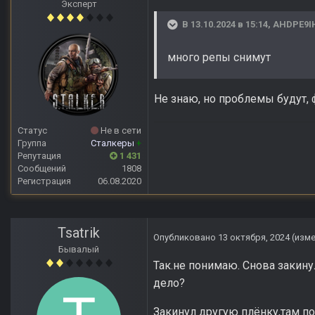
Эксперт
В 13.10.2024 в 15:14,
AHDPE9I
много репы снимут
Не знаю, но проблемы будут, 
Статус
Не в сети
Группа
Сталкеры
+
Репутация
1 431
Сообщений
1808
Регистрация
06.08.2020
Tsatrik
Опубликовано
13 октября, 2024
(изм
Бывалый
Так.не понимаю. Снова закину
дело?
Закинул другую плёнку,там по