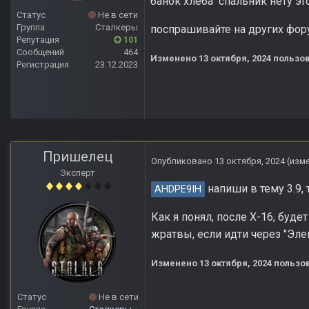
банок хлеба спальник нету это
Статус
Не в сети
Группа
Сталкеры
поспрашивайте на других фору
Репутация
101
Сообщений
464
Изменено
13 октября, 2024
пользов
Регистрация
23.12.2023
Пришелец
Опубликовано
13 октября, 2024
(изм
Эксперт
напиши в тему 3.9, 
AHDPE9IH
Как я понял, после Х-16, буде
жратвы, если идти через "Эле
Изменено
13 октября, 2024
пользо
Статус
Не в сети