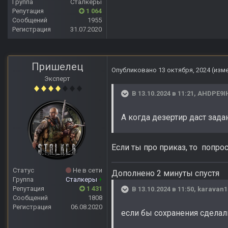
Группа
Сталкеры
Репутация
1 064
Сообщений
1955
Регистрация
31.07.2020
Пришелец
Опубликовано
13 октября, 2024
(изм
Эксперт
В 13.10.2024 в 11:21,
AHDPE9I
А когда дезертир даст зад
Если ты про приказ, то попро
Статус
Не в сети
Дополнено 2 минуты спустя
Группа
Сталкеры
+
Репутация
1 431
В 13.10.2024 в 11:50,
karavan1
Сообщений
1808
Регистрация
06.08.2020
если бы сохранения сделал