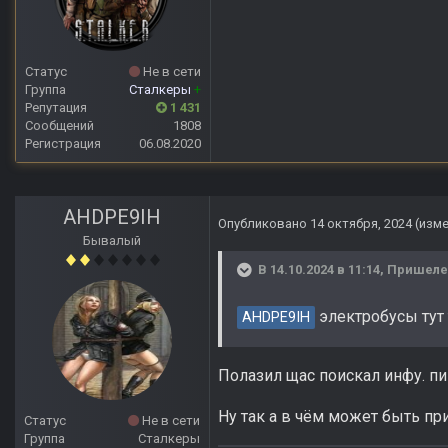
Статус
Не в сети
Группа
Сталкеры
+
Репутация
1 431
Сообщений
1808
Регистрация
06.08.2020
AHDPE9IH
Опубликовано
14 октября, 2024
(изм
Бывалый
В 14.10.2024 в 11:14,
Пришел
электробусы тут 
AHDPE9IH
Полазил щас поискал инфу. пиш
Ну так а в чём может быть пр
Статус
Не в сети
Группа
Сталкеры