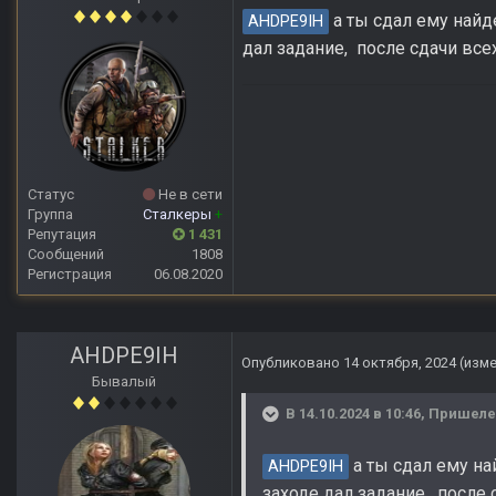
а ты сдал ему найд
AHDPE9IH
дал задание, после сдачи все
Статус
Не в сети
Группа
Сталкеры
+
Репутация
1 431
Сообщений
1808
Регистрация
06.08.2020
AHDPE9IH
Опубликовано
14 октября, 2024
(изм
Бывалый
В 14.10.2024 в 10:46,
Пришел
а ты сдал ему на
AHDPE9IH
заходе дал задание, после 