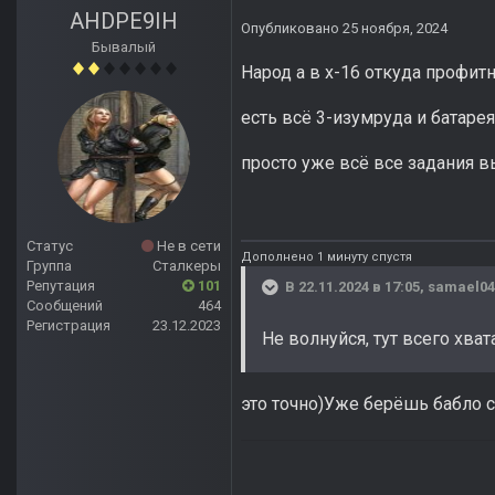
AHDPE9IH
Опубликовано
25 ноября, 2024
Бывалый
Народ а в х-16 откуда профит
есть всё 3-изумруда и батарея
просто уже всё все задания в
Статус
Не в сети
Дополнено 1 минуту спустя
Группа
Сталкеры
Репутация
101
В 22.11.2024 в 17:05,
samael04
Сообщений
464
Регистрация
23.12.2023
Не волнуйся, тут всего хват
это точно)Уже берёшь бабло с