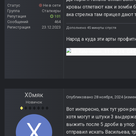
Статус
Не в сети
кровы отлетают как и зомби б
Группа
Сталкеры
ака стрелка там прицел дают т
Репутация
101
Сообщений
464
Регистрация
23.12.2023
Дополнено 45 минуты спустя
Народ а куда эти арты профи
Х0мяк
Опубликовано
28 ноября, 2024
(изме
Новичок
Вот интересно, как тут урон ре
хотя могут и штуки 3 выдержа
выжить после 5 дроби в упор 
отправил искать Васильева, тр