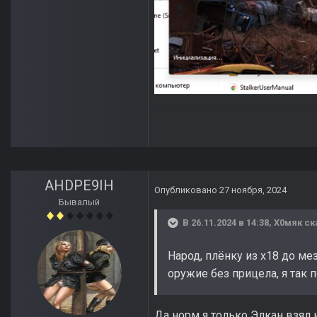
AHDPE9IH
Опубликовано
27 ноября, 2024
Бывалый
В 26.11.2024 в 14:38,
Х0мяк
ск
Народ, плёнку из х18 до м
оружие без прицела, я так 
Да норм я только Элкан взял