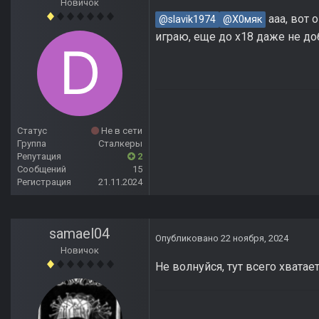
Новичок
ааа, вот 
@slavik1974
@Х0мяк
играю, еще до х18 даже не до
Статус
Не в сети
Группа
Сталкеры
Репутация
2
Сообщений
15
Регистрация
21.11.2024
samael04
Опубликовано
22 ноября, 2024
Новичок
Не волнуйся, тут всего хватае