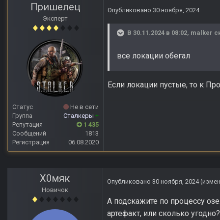
Пришелец
Опубликовано
30 ноября, 2024
Эксперт
В 30.11.2024 в 08:02,
malker
ск
все локации обегал
Если локации пустые, то к Про
Статус
Не в сети
Группа
Сталкеры
+
Репутация
1 435
Сообщений
1813
Регистрация
06.08.2020
Х0мяк
Опубликовано
30 ноября, 2024
(изме
Новичок
А подскажите по процессу озе
артефакт, или сколько угодно?