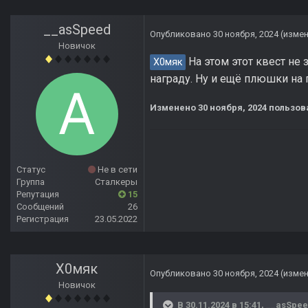
__asSpeed
Опубликовано
30 ноября, 2024
(изме
Новичок
На этом этот квест не 
Х0мяк
награду. Ну и ещё плюшки на 
Изменено
30 ноября, 2024
пользов
Статус
Не в сети
Группа
Сталкеры
Репутация
15
Сообщений
26
Регистрация
23.05.2022
Х0мяк
Опубликовано
30 ноября, 2024
(изме
Новичок
В 30.11.2024 в 15:41,
__asSpe