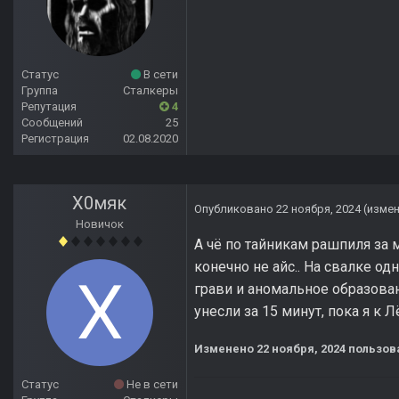
Статус
В сети
Группа
Сталкеры
Репутация
4
Сообщений
25
Регистрация
02.08.2020
Х0мяк
Опубликовано
22 ноября, 2024
(изме
Новичок
А чё по тайникам рашпиля за 
конечно не айс.. На свалке одн
грави и аномальное образован
унесли за 15 минут, пока я к 
Изменено
22 ноября, 2024
пользов
Статус
Не в сети