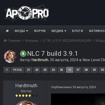
МОДЫ
ФОРУМ
МЕДИА
БЛОГИ
АКТИВНО
Главная
Форумы
S.T.A.L.K.E.R. МОДИФИКАЦИИ
Моды
NLC 7 build 3.9.1
Автор
Hardtmuth
,
30 августа, 2024
в
New Level Ch
21
22
23
24
25
26
27
28
29
30
НАЗАД
Hardtmuth
Опубликовано
30 августа, 2024
Мастер