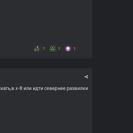
1
1
1
кать,в х-8 или идти севернее развилки