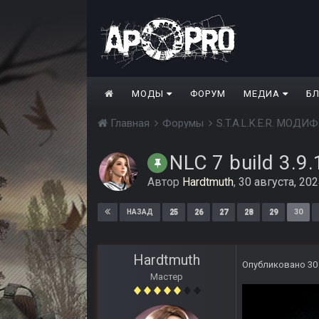
МОДЫ
ФОРУМ
МЕДИА
Б
Главная
Форумы
S.T.A.L.K.E.R. МО
NLC 7 build 3.9.
Автор
Hardtmuth
,
30 августа, 20
25
26
27
28
29
30
НАЗАД
Hardtmuth
Опубликовано
30
Мастер