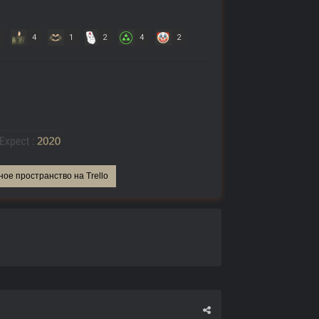
4
1
2
4
2
ное пространство на Trello