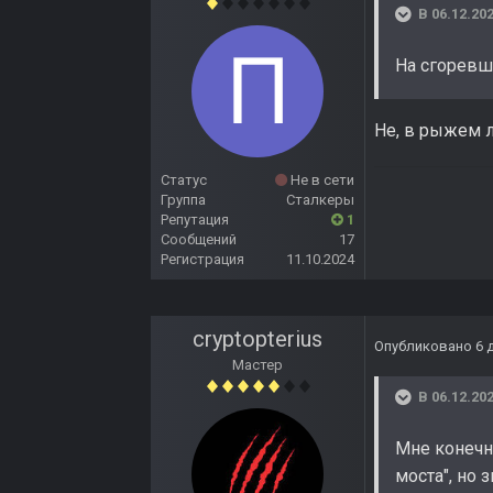
В 06.12.202
На сгоревш
Не, в рыжем л
Статус
Не в сети
Группа
Сталкеры
Репутация
1
Сообщений
17
Регистрация
11.10.2024
cryptopterius
Опубликовано
6 
Мастер
В 06.12.202
Мне конечно
моста", но 