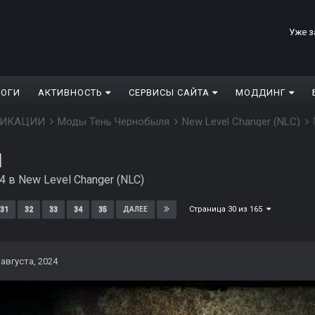
Уже з
ЛОГИ
АКТИВНОСТЬ
СЕРВИСЫ САЙТА
МОДДИНГ
ДИФИКАЦИИ
Моды Тень Чернобыля
New Level Changer (NLC)
1
24
в
New Level Changer (NLC)
Страница 30 из 165
31
32
33
34
35
ДАЛЕЕ
 августа, 2024