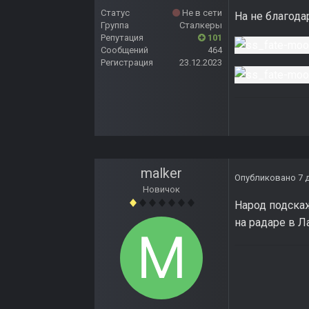
Статус
Не в сети
На не благода
Группа
Сталкеры
Репутация
101
Сообщений
464
Регистрация
23.12.2023
malker
Опубликовано
7 
Новичок
Народ подскаж
на радаре в Л