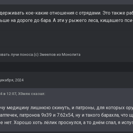
держивать кое-какие отношения с отрядами. Это также раб
ше на дороге до бара. А эти у рыжего леса, кищашего пси
овать лучи поноса.(с) Змеелов из Монолита
декабря, 2024
4 в 12:07,
Х0мяк
сказал:
очу медицину лишнюю скинуть, и патроны, для которых ору
аптечек, патронов 9х39 и 7.62х54, ну и такого барахла, что щ
е нет. Хорошо хоть лёлик проснулся, а то днём спал, я испуг