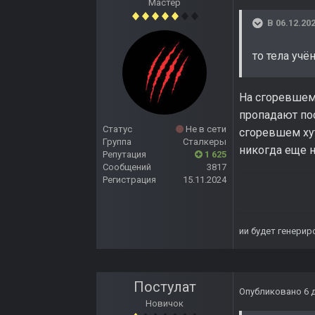
Мастер
В 06.12.202
то тела учё
На сгоревшем 
пропадают пос
Статус
Не в сети
сгоревшем хут
Группа
Сталкеры
никогда еще 
Репутация
1 625
Сообщений
3817
Регистрация
15.11.2024
ии будет генерир
Постулат
Опубликовано
6 
Новичок