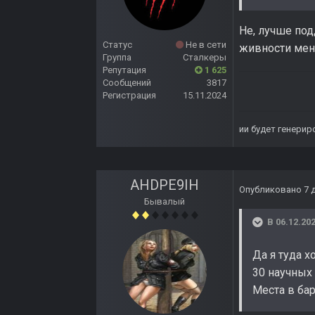
Не, лучше под
Статус
Не в сети
живности мень
Группа
Сталкеры
Репутация
1 625
Сообщений
3817
Регистрация
15.11.2024
ии будет генерир
AHDPE9IH
Опубликовано
7 
Бывалый
В 06.12.202
Да я туда х
30 научных 
Места в бар