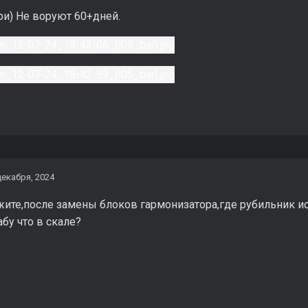
ри) Не воруют 60+дней.
декабря, 2024
ите,после замены блоков гармонизатора,где рубильник ис
абу что в скале?