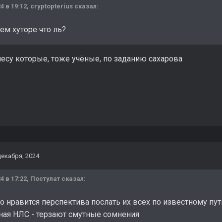
4 в 19:12,
cryptopterius
сказал:
ем хуторе что ль?
есу которые, тоже учёные, по заданию сахарова
декабря, 2024
4 в 17:22,
Постулат
сказал:
 нравится перспектива послать их всех по известному пут
зная НЛС - терзают смутные сомнения