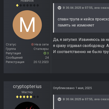
Новичок
В 30.04.2025 в 07:55,
ava
сказа
спавн трупа и кейса происх
память не изменяет
Да, я затупил. Извиняюсь за н
Статус
Не в сети
я сразу отдавал свободовцу. А
Группа
Сталкеры
И соответственно не было тру
Репутация
3
Сообщений
24
Регистрация
20.12.2023
cryptopterius
Опубликовано
1 мая, 2025
Мастер
В 30.04.2025 в 07:55,
ava
сказа