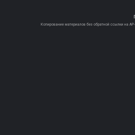
Копирование материалов без обратной ссылки на AP-PR