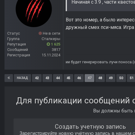
Начиная с 3.9 , части кве
Вот это номер, а было интере
дружный смех пси-мяса. Игра 
Статус
Не в сети
Группа
Сталкеры
Репутация
1 625
Сообщений
3817
Регистрация
15.11.2024
ии будет генерировать лучи поноса.
42
43
44
45
46
47
48
49
50
51
НАЗАД
Для публикации сообщений с
Вы должны быть п
Создать учетную запись
Зарегистрируйте новую учётную запись в нашем 