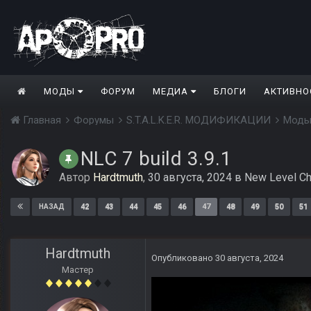
МОДЫ
ФОРУМ
МЕДИА
БЛОГИ
АКТИВНО
Главная
Форумы
S.T.A.L.K.E.R. МОДИФИКАЦИИ
Моды
NLC 7 build 3.9.1
Автор
Hardtmuth
,
30 августа, 2024
в
New Level Ch
42
43
44
45
46
47
48
49
50
51
НАЗАД
Hardtmuth
Опубликовано
30 августа, 2024
Мастер