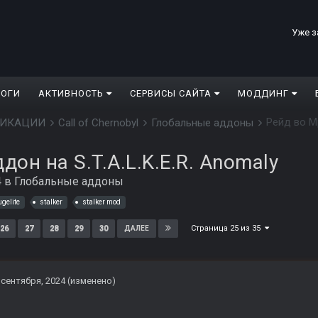
Уже з
ЛОГИ
АКТИВНОСТЬ
СЕРВИСЫ САЙТА
МОДДИНГ
Рейд во Мр
ДИФИКАЦИИ
Call of Chernobyl
Глобальные аддоны
дон на S.T.A.L.K.E.R. Anomaly
4
в
Глобальные аддоны
ugelite
stalker
stalker mod
Страница 25 из 35
26
27
28
29
30
ДАЛЕЕ
 сентября, 2024
(изменено)