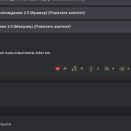
охождение 2.5 (Крамер) (Показать контент)
ие 2.5 (Мануэль) (Показать контент)
ня
пользователем Aderom
44
31
2
6
6
апреля