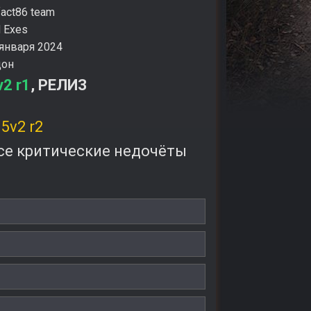
fact86 team
d Exes
 января 2024
дон
v2 r1
, РЕЛИЗ
5v2 r2
 все критические недочёты