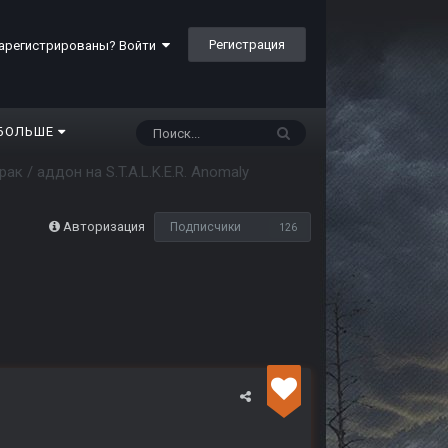
Регистрация
арегистрированы? Войти
БОЛЬШЕ
ак / аддон на S.T.A.L.K.E.R. Anomaly
Авторизация
Подписчики
126