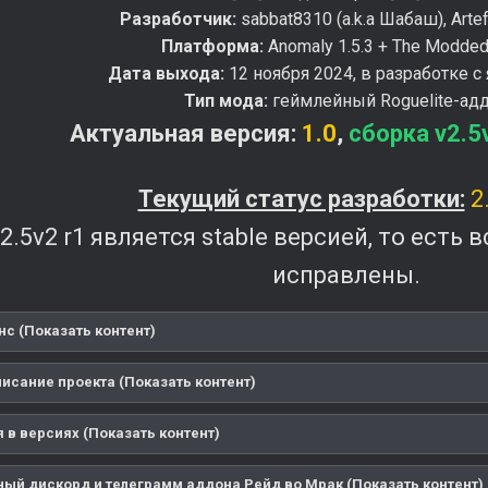
Разработчик:
sabbat8310 (a.k.a Шабаш), Arte
Платформа:
Anomaly 1.5.3 + The Modde
Дата выхода:
12 ноября 2024, в разработке с
Тип мода:
геймлейный Roguelite-ад
Актуальная версия:
1.0
,
сборка v2.5
Текущий статус разработки:
2.
2.5v2 r1 является stable версией, то есть
исправлены.
нс (Показать контент)
писание проекта (Показать контент)
 в версиях (Показать контент)
ый дискорд и телеграмм аддона Рейд во Мрак (Показать контент)