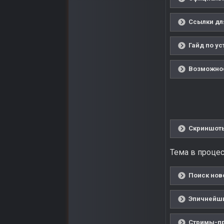
Ссылки дл
Гайд по ус
Возможнос
Скриншоты
Тема в процес
Поиск ново
Эпичнейший
Стримы-пр