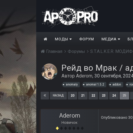
МОДЫ
ФОРУМ
МЕДИА
Б
Главная
Форумы
S.T.A.L.K.E.R. МО
Рейд во Мрак / ад
Автор
Aderom
,
30 сентября, 202
anomaly
anomal 1.5.2
addon
ro
20
21
22
23
24
25
НАЗАД
Aderom
Опубликовано
30
Новичок