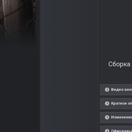
Сборка 
Видео ано
Кратное о
Изменения
Официальн