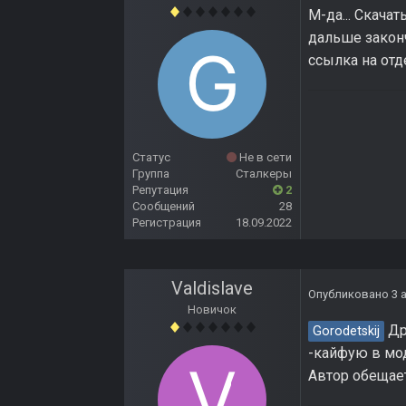
М-да... Скача
дальше законч
ссылка на отд
Статус
Не в сети
Группа
Сталкеры
Репутация
2
Сообщений
28
Регистрация
18.09.2022
Valdislave
Опубликовано
3 
Новичок
Дру
Gorodetskij
-кайфую в мод
Автор обещает 