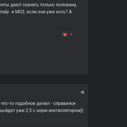
менты дают скачать только половину,
maly и МО2, если они уже есть? А
1
 что-то подобное делал - справился
ыйдет уже 2.5 с норм инсталлятором))