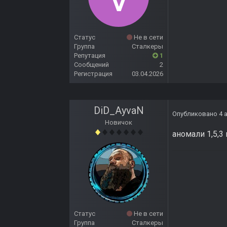
Статус
Не в сети
Группа
Сталкеры
Репутация
1
Сообщений
2
Регистрация
03.04.2026
DiD_AyvaN
Опубликовано
4 
Новичок
аномали 1,5,3
Статус
Не в сети
Группа
Сталкеры