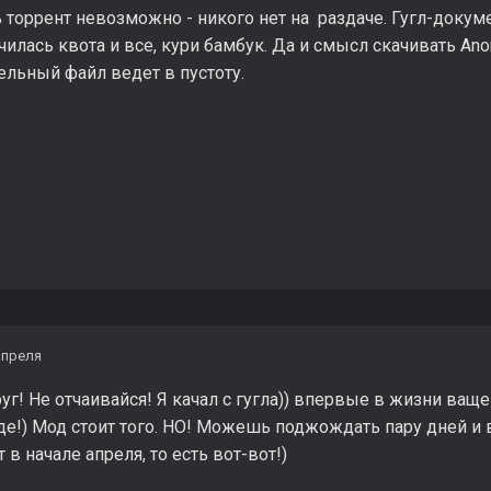
ть торрент невозможно - никого нет на раздаче. Гугл-доку
илась квота и все, кури бамбук. Да и смысл скачивать Ano
ельный файл ведет в пустоту.
апреля
г! Не отчаивайся! Я качал с гугла)) впервые в жизни ваще
е!) Мод стоит того. НО! Можешь поджождать пару дней и в
в начале апреля, то есть вот-вот!)