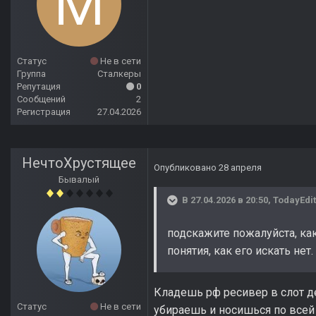
Статус
Не в сети
Группа
Сталкеры
Репутация
0
Сообщений
2
Регистрация
27.04.2026
НечтоХрустящее
Опубликовано
28 апреля
Бывалый
В 27.04.2026 в 20:50,
TodayEdi
подскажите пожалуйста, ка
понятия, как его искать нет.
Кладешь рф ресивер в слот де
Статус
Не в сети
убираешь и носишься по всей 