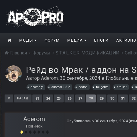
МОДЫ
ФОРУМ
МЕДИА
БЛОГИ
АКТИВНО
Главная
Форумы
S.T.A.L.K.E.R. МОДИФИКАЦИИ
Call 
Рейд во Мрак / аддон на S.
Автор
Aderom
,
30 сентября, 2024
в
Глобальные 
anomaly
anomal 1.5.2
addon
rougelite
stalker
s
23
24
25
26
27
28
29
30
31
32
НАЗАД
Aderom
Опубликовано
30 сентября, 2024
(из
Новичок