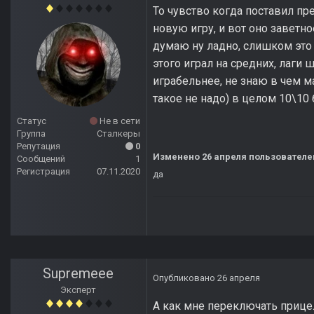
То чувство когда поставил пр
новую игру, и вот оно заветно
думаю ну ладно, слишком это 
этого играл на средних, лаги 
играбельнее, не знаю в чем м
такое не надо) в целом 10\10
Статус
Не в сети
Группа
Сталкеры
Репутация
0
Изменено
26 апреля
пользователе
Сообщений
1
Регистрация
07.11.2020
да
Supremeee
Опубликовано
26 апреля
Эксперт
А как мне переключать прице