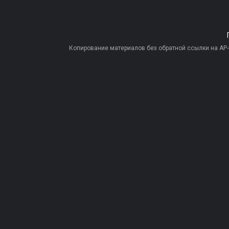
Копирование материалов без обратной ссылки на AP-PR