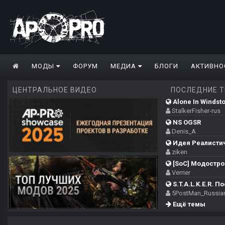
МОДЫ
ФОРУМ
МЕДИА
БЛОГИ
АКТИВНО
ЦЕНТРАЛЬНОЕ ВИДЕО
ПОСЛЕДНИЕ 
Alone In Windsto
StalkerFisher-rus
NS OGSR
Denis_A
Идея Реалистич
ziken
[SoC] Модострой
Verrier
S.T.A.L.K.E.R. П
5PostMan_Russia
Ещё темы