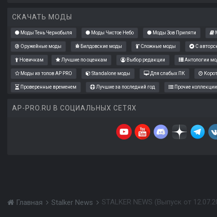
СКАЧАТЬ МОДЫ
Моды Тень Чернобыля
Моды Чистое Небо
Моды Зов Припяти
М
Оружейные моды
Билдовские моды
Сложные моды
С авторс
Новичкам
Лучшие по оценкам
Выбор редакции
Антологии мо
Моды из топов AP PRO
Standalone моды
Для слабых ПК
Коро
Проверенные временем
Лучшие за последний год
Прочие коллекции
AP-PRO.RU В СОЦИАЛЬНЫХ СЕТЯХ
STALKER NEWS (Выпуск от 12.07.2
Главная
Stalker News