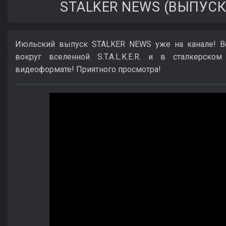
STALKER NEWS (ВЫПУСК 
Июльский выпуск STALKER NEWS уже на канале! Вс
вокруг вселенной S.T.A.L.K.E.R. и в сталкерск
видеоформате! Приятного просмотра!