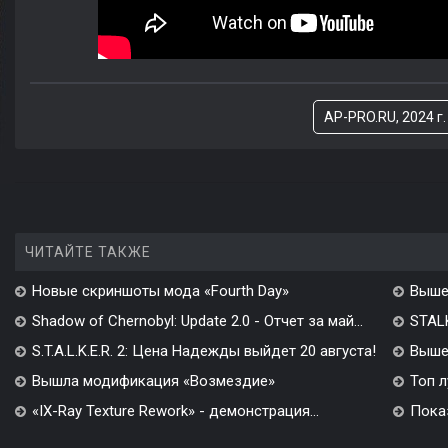
AP-PRO.RU, 2024 г.
ЧИТАЙТЕ ТАКЖЕ
Новые скриншоты мода «Fourth Day»
Выше
Shadow of Chernobyl: Update 2.0 - Отчет за май...
STALK
S.T.A.L.K.E.R. 2: Цена Надежды выйдет 20 августа!
Вышел
Вышла модификация «Возмездие»
Топ л
«IX-Ray Texture Rework» - демонстрация...
Показ