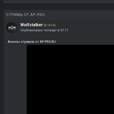
СТРИМЫ ОТ AP-PRO
Wolfstalker
18 596
Опубликовано
Четверг в 07:17
Анонсы стримов от AP-PRO.RU