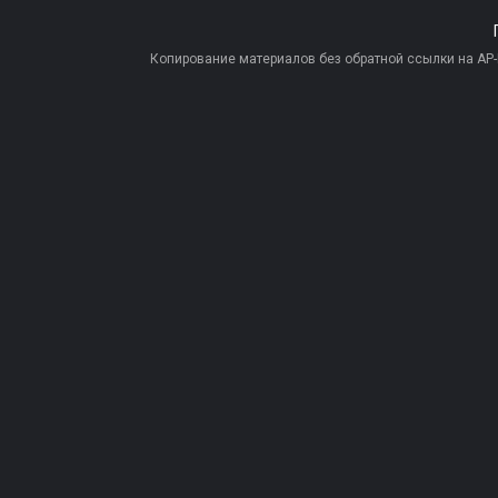
Копирование материалов без обратной ссылки на AP-PR