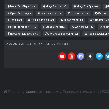
Моды Тень Чернобыля
Моды Чистое Небо
Моды Зов Припяти
М
Оружейные моды
Билдовские моды
Сложные моды
С авторс
Новичкам
Лучшие по оценкам
Выбор редакции
Антологии мо
Моды из топов AP PRO
Standalone моды
Для слабых ПК
Коро
Проверенные временем
Лучшие за последний год
Прочие коллекции
AP-PRO.RU В СОЦИАЛЬНЫХ СЕТЯХ
Скриншоты недели (09.02.25
Главная
Скриншоты недели