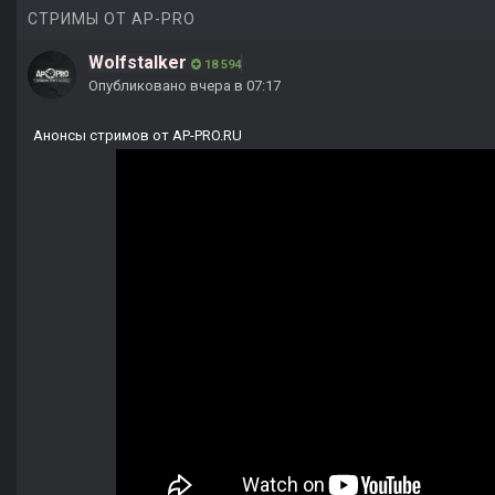
СТРИМЫ ОТ AP-PRO
Wolfstalker
18 594
Опубликовано
вчера в 07:17
Анонсы стримов от AP-PRO.RU