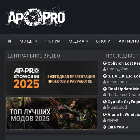
МОДЫ
ФОРУМ
МЕДИА
БЛОГИ
АКТИВНО
ЦЕНТРАЛЬНОЕ ВИДЕО
ПОСЛЕДНИЕ 
Oblivion Lost Re
Honey_Vlad
S.T.A.L.K.E.R. Los
desperado
Final Update Mod
TheDarkestDooms
Судьба CryEngi
[Humboldt]
Alone In Windsto
vsevet
Ещё темы