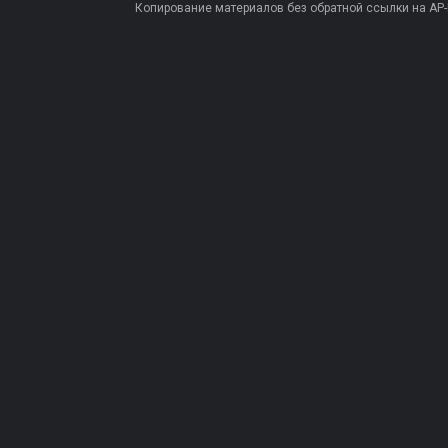
Копирование материалов без обратной ссылки на AP-PR