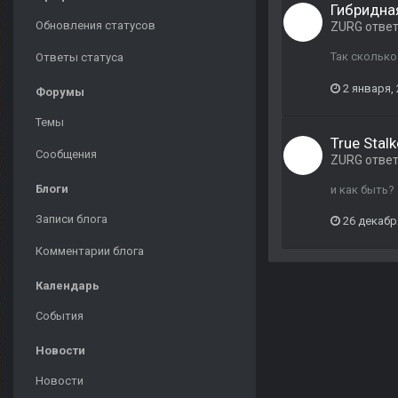
Гибридная
Обновления статусов
ZURG
отве
Так сколько
Ответы статуса
2 января,
Форумы
Темы
True Stalk
Сообщения
ZURG
отве
Блоги
и как быть?
Записи блога
26 декабр
Комментарии блога
Календарь
События
Новости
Новости