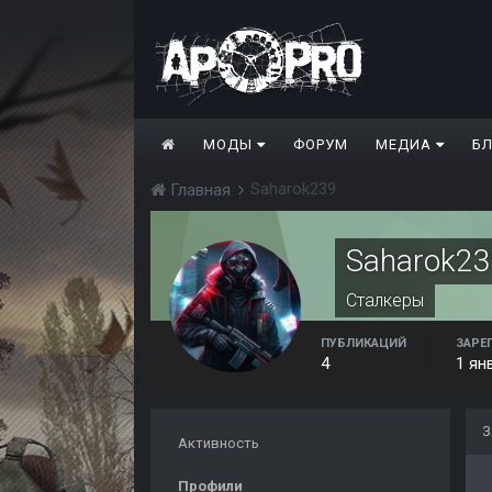
МОДЫ
ФОРУМ
МЕДИА
Б
Saharok239
Главная
Saharok2
Сталкеры
ПУБЛИКАЦИЙ
ЗАРЕ
4
1 ян
З
Активность
Профили