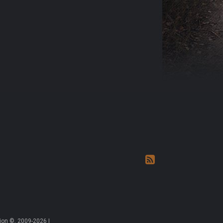
on ©, 2009-2026 |