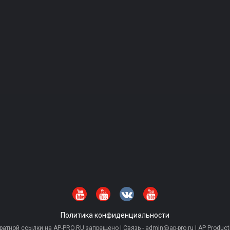
Политика конфиденциальности
тной ссылки на AP-PRO.RU запрещено | Связь - admin@ap-pro.ru | AP Producti