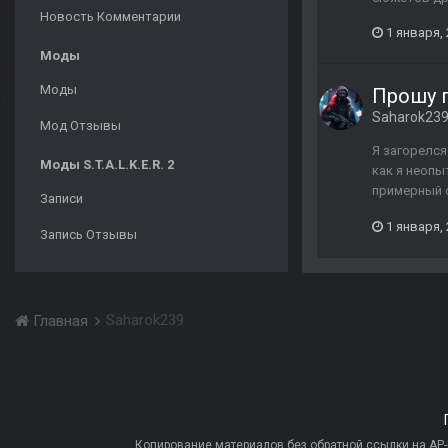
Новость Комментарии
1 января,
Моды
Моды
Прошу 
Saharok23
Мод Отзывы
Я загорелся
Моды S.T.A.L.K.E.R. 2
как я неопы
примерный с
Записи
1 января,
Запись Отзывы
Saharok239
Главная
Копирование материалов без обратной ссылки на AP-PR