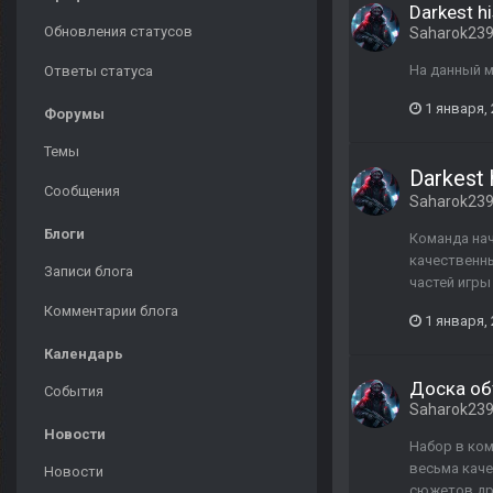
Darkest hi
Обновления статусов
Saharok23
На данный 
Ответы статуса
1 января,
Форумы
Темы
Darkest 
Сообщения
Saharok23
Блоги
Команда нач
качественны
Записи блога
частей игры
Комментарии блога
1 января,
Календарь
Доска об
События
Saharok23
Новости
Набор в ком
весьма каче
Новости
сюжетов дру