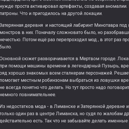
нужде проста активировал артефакты, создавая аномалии
патроны. Что и пригодилось на другой локации.
Затерянная деревня и настоящий лабиринт Минотавра под 
монстров в них. Поначалу сложновато было, но разобравш
нечестью. Потом ещё раз перепроходил мод , в этот раз п
было.
Основной сюжет разворачивается в Мертвом городе. Лока
при помощи машины времени в легендарный Пузырь, вре
ряд хорошо знакомых всем сталкерам персонажей. Решает
помогает местным робинзонам выбраться из ловушки вре
не всегда понятно что делать. Но тут просто надо погово
немного повнимательнее.
Из недостатков мода - в Лиманске и Затерянной деревне и
только один раз в центре Лиманска, но судя по жалобам д
действительно есть. Так что не забывайте делать именные