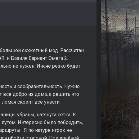
Небольшой сюжетный мод. Рассчитан
R и Базиля Вариант Омега 2.
льно не нужен. Иначе резко будет
ность и сообразительность. Нужно
 все добро из дома, а решить что
 ломая скрипт все унести.
ницы убраны, натянута сетка. В
 лутом. Интересно было побродить,
аршруты. Я по натуре игрок не
лся обойти стороной. При крайней