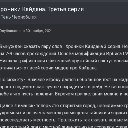
роники Кайдана. Третья серия
в
Тень Чернобыля
Опубликовано
30 ноября, 2021
Вынужден сказать пару слов. Хроники Кайдана 3 серия. 
на 7-9 часов прохождения. Основа модификации Ирбиса LW
Никакая графика или офигенный оружейный пак тут изнача
отличаться от всей серии модов про Кайдана.
По сюжету- Вначале игроку дается небольшой тест на жад
просто подумать как лучше снарядиться в рейд. Не выносит
тебе а что пусть полежит. Впрочем при желании можно и не
Далее Лиманск- теперь это открытый город, невидимые гра
укромных и не очень местах размещены тайники и ящики с
поисследовать местность. Проложить так сказать новые м
хардкордный, зря с местной живностью не ссорился, стара