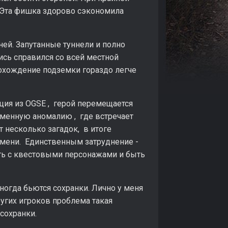
. Эта фишка здорово сэкономила
ней. Запутанные туннели и полно
ись справился со всей местной
рохождение подземки гораздо легче
ция из OGSE , герой перемещается
менную аномалию , где встречает
 несколько загадок, в итоге
мени. Единственным затруднение -
рить с квестовыми персонажами и быть
ногда бьются сохранки. Лично у меня
ругих игроков проблема такая
 сохранки.