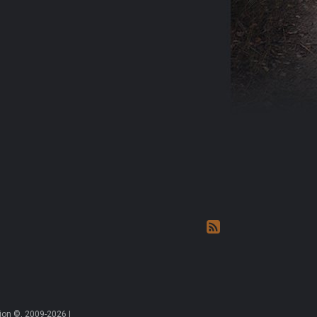
on ©, 2009-2026 |