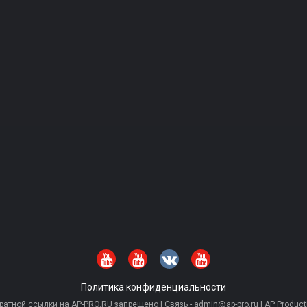
Политика конфиденциальности
тной ссылки на AP-PRO.RU запрещено | Связь - admin@ap-pro.ru | AP Producti