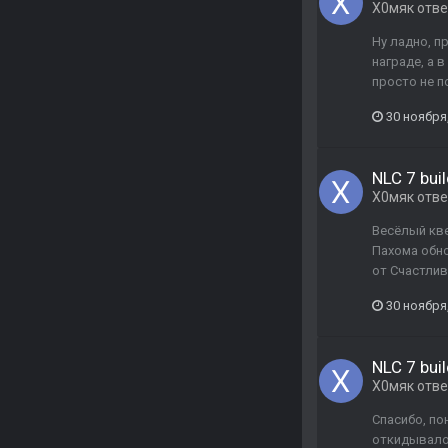
Х0мяк
отв
Ну ладно, п
награде, а 
просто не п
30 ноября
NLC 7 buil
Х0мяк
отв
Весёлый кве
Пахома обно
от Счастлив
30 ноября
NLC 7 buil
Х0мяк
отв
Спасибо, пон
откидывало