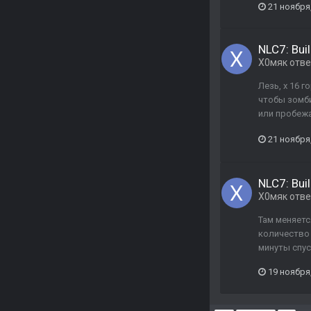
21 ноября
NLC7: Buil
Х0мяк
отв
Лезь, х 16 г
чтобы зомби
или пробежа
21 ноября
NLC7: Buil
Х0мяк
отв
Там меняется
количество 
минуты спус
19 ноября