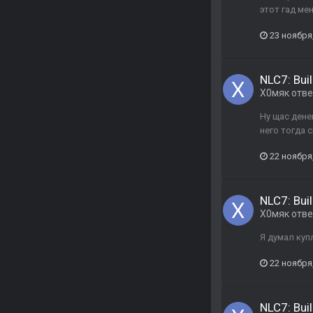
этот гад мен
23 ноября
NLC7: Buil
Х0мяк
отв
Ну щас денег
него тогда 
22 ноября
NLC7: Buil
Х0мяк
отв
Я думал купл
22 ноября
NLC7: Buil