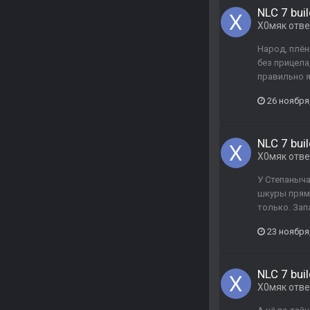
NLC 7 buil
Х0мяк
отв
Народ, плён
без прицела
правильно я
26 ноября
NLC 7 buil
Х0мяк
отв
У Степаныча
шкуры прям 
только. Зап
23 ноября
NLC 7 buil
Х0мяк
отв