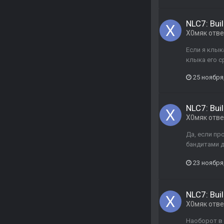
NLC7: Buil
Х0мяк
отв
Если я клык
клыка его с
25 ноября
NLC7: Buil
Х0мяк
отв
Да, если пр
бандитами д
23 ноября
NLC7: Buil
Х0мяк
отв
Наоборот в 