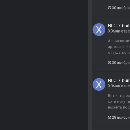
30 ноября
NLC 7 buil
Х0мяк
отв
А подскажит
артефакт, и
оттуда, кст
30 ноября
NLC 7 buil
Х0мяк
отв
Вот интересн
хотя могут 
выжить посл
28 ноября