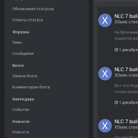
Обновления статусов
NLC 7 buil
Ответы статуса
Х0мяк
отв
Форумы
Ну булыжник
гранатой вз
Темы
1 декабря
Сообщения
Блоги
NLC 7 buil
Х0мяк
отв
Записи блога
Вот это подс
Комментарии блога
стопы снорко
Календарь
1 декабря
События
NLC 7 buil
Новости
Х0мяк
отв
Новости
Пошёл РЛ за