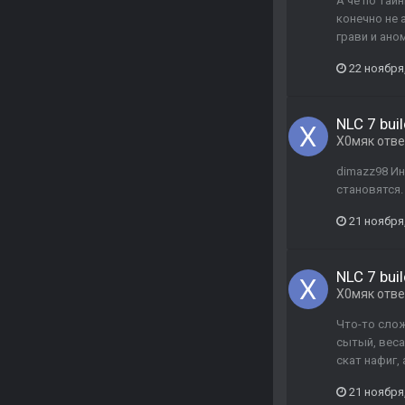
А чё по тай
конечно не а
грави и ано
22 ноября
NLC 7 buil
Х0мяк
отв
dimazz98 Ин
становятся.
21 ноября
NLC 7 buil
Х0мяк
отв
Что-то слож
сытый, веса
скат нафиг,
21 ноября