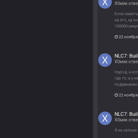
Х0мяк
отв
Если память
на это, ну 
150000 кину
22 ноября
NLC7: Buil
Х0мяк
отв
Народ, а ес
где то, а у 
подумываю 
22 ноября
NLC7: Buil
Х0мяк
отв
Я на склоне