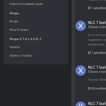
Новость Комментарии
1 декабря
Моды
Моды
NLC 7 buil
Х0мяк
отв
Мод Отзывы
А то что по
Моды S.T.A.L.K.E.R. 2
задумано, и
приемлемо, 
Записи
1 декабря
Запись Отзывы
NLC 7 buil
Х0мяк
отв
После х18 б
30 ноября
NLC 7 buil